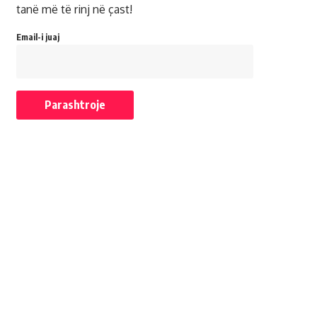
tanë më të rinj në çast!
Email-i juaj