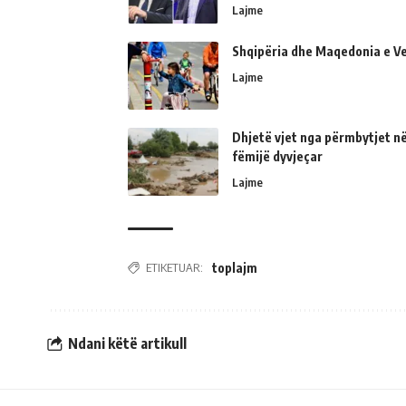
Lajme
Shqipëria dhe Maqedonia e Ve
Lajme
Dhjetë vjet nga përmbytjet në
fëmijë dyvjeçar
Lajme
ETIKETUAR:
toplajm
Ndani këtë artikull