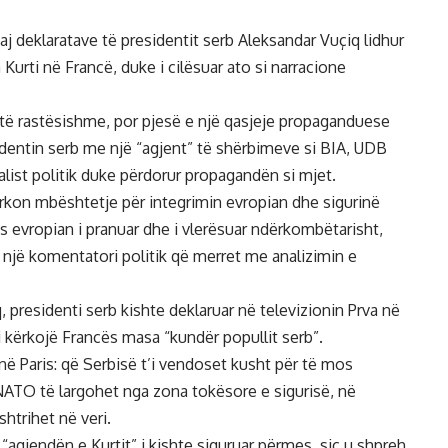
daj deklaratave të presidentit serb Aleksandar Vuçiq lidhur
Kurti në Francë, duke i cilësuar ato si narracione
ë të rastësishme, por pjesë e një qasjeje propaganduese
sidentin serb me një “agjent” të shërbimeve si BIA, UDB
analist politik duke përdorur propagandën si mjet.
kërkon mbështetje për integrimin evropian dhe sigurinë
s evropian i pranuar dhe i vlerësuar ndërkombëtarisht,
 e një komentatori politik që merret me analizimin e
, presidenti serb kishte deklaruar në televizionin Prva në
 kërkojë Francës masa “kundër popullit serb”.
në Paris: që Serbisë t’i vendoset kusht për të mos
ATO të largohet nga zona tokësore e sigurisë, në
htrihet në veri.
“agjendën e Kurtit” i kishte siguruar përmes, siç u shpreh,