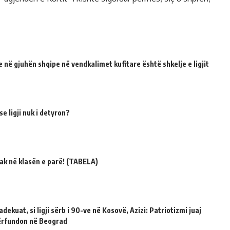
 në gjuhën shqipe në vendkalimet kufitare është shkelje e ligjit
e ligji nuk i detyron?
ak në klasën e parë! (TABELA)
dekuat, si ligji sërb i 90-ve në Kosovë, Azizi: Patriotizmi juaj
përfundon në Beograd