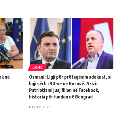
LAJME
ak në
Osmani: Ligji për prëfaqësim adekuat, si
ligji sërb i 90-ve në Kosovë, Azizi:
Patriotizmi juaj fillon në Facebook,
historia përfundon në Beograd
6 Gusht, 2026