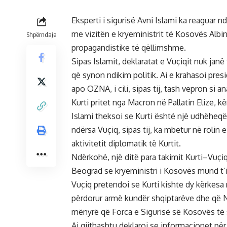
Eksperti i sigurisë Avni Islami ka reaguar n
me vizitën e kryeministrit të Kosovës Albin 
Shpërndaje
propagandistike të qëllimshme.
Sipas Islamit, deklaratat e Vuçiqit nuk jan
që synon ndikim politik. Ai e krahasoi pre
apo OZNA, i cili, sipas tij, tash vepron si 
Kurti pritet nga Macron në Pallatin Elize, 
Islami theksoi se Kurti është një udhëheqë
ndërsa Vuçiq, sipas tij, ka mbetur në rolin
aktivitetit diplomatik të Kurtit.
Ndërkohë, një ditë para takimit Kurti–Vuçiq
Beograd se kryeministri i Kosovës mund t’i
Vuçiq pretendoi se Kurti kishte dy kërkesa 
përdorur armë kundër shqiptarëve dhe që N
mënyrë që Forca e Sigurisë së Kosovës të s
Ai gjithashtu deklaroi se informacionet për 