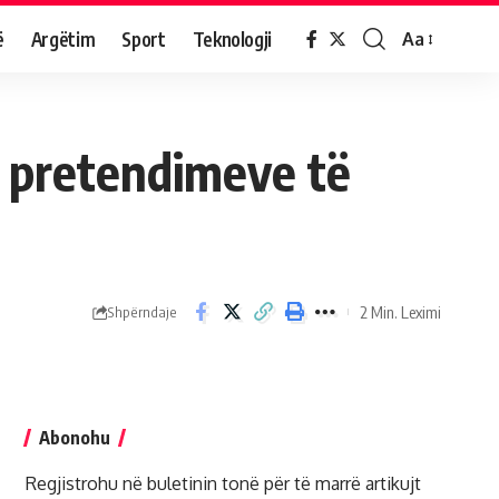
ë
Argëtim
Sport
Teknologji
Aa
j pretendimeve të
2 Min. Leximi
Shpërndaje
Abonohu
Regjistrohu në buletinin tonë për të marrë artikujt