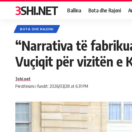
3SHI.NET
Ballina
Bota dhe Rajoni
A
BOTA DHE RAJONI
“Narrativa të fabriku
Vuçiqit për vizitën e 
3shi.net
Përditësimi i fundit: 2026/03/28 at 6:31 PM