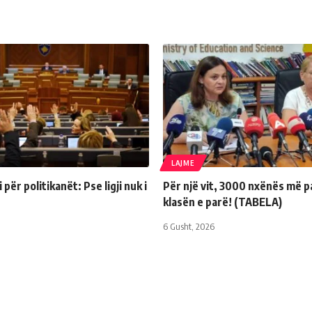
LAJME
për politikanët: Pse ligji nuk i
Për një vit, 3000 nxënës më p
klasën e parë! (TABELA)
6 Gusht, 2026