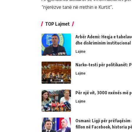
“njerëzve tanë në rrethin e Kurtit”.
TOP Lajmet
Arbër Ademi: Heqja e tabelave
dhe diskriminim institucional
Lajme
Narko-testi për politikanët: Ps
Lajme
Për një vit, 3000 nxënës më p
Lajme
Osmani: Ligji për prëfaqësim a
fillon në Facebook, historia 