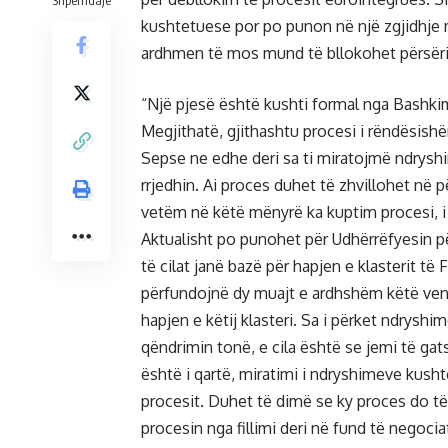
Shpërndaje
kushtetuese por po punon në një zgjidhje 
ardhmen të mos mund të bllokohet përsëri
“Një pjesë është kushti formal nga Bashki
Megjithatë, gjithashtu procesi i rëndësish
Sepse ne edhe deri sa ti miratojmë ndrysh
rrjedhin. Ai proces duhet të zhvillohet në
vetëm në këtë mënyrë ka kuptim procesi, i 
Aktualisht po punohet për Udhërrëfyesin pë
të cilat janë bazë për hapjen e klasterit t
përfundojnë dy muajt e ardhshëm këtë vendi
hapjen e këtij klasteri. Sa i përket ndrys
qëndrimin tonë, e cila është se jemi të g
është i qartë, miratimi i ndryshimeve kus
procesit. Duhet të dimë se ky proces do t
procesin nga fillimi deri në fund të nego