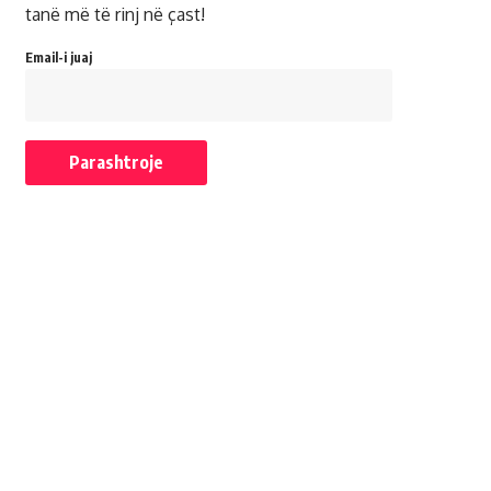
tanë më të rinj në çast!
Email-i juaj