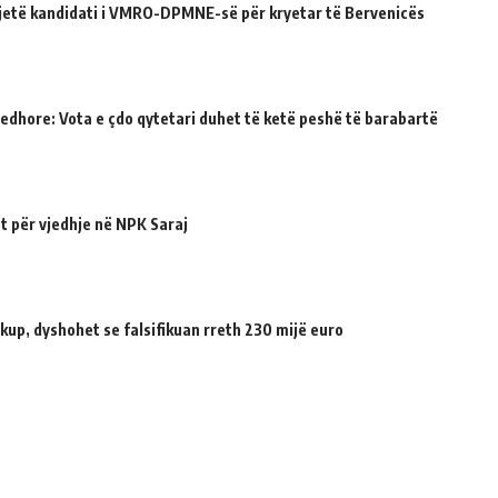
ë jetë kandidati i VMRO-DPMNE-së për kryetar të Bervenicës
jedhore: Vota e çdo qytetari duhet të ketë peshë të barabartë
t për vjedhje në NPK Saraj
up, dyshohet se falsifikuan rreth 230 mijë euro