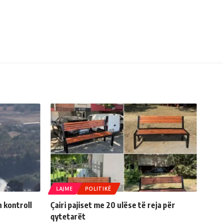
LAJME
POLITIKË
n kontroll
Çairi pajiset me 20 ulëse të reja për
qytetarët