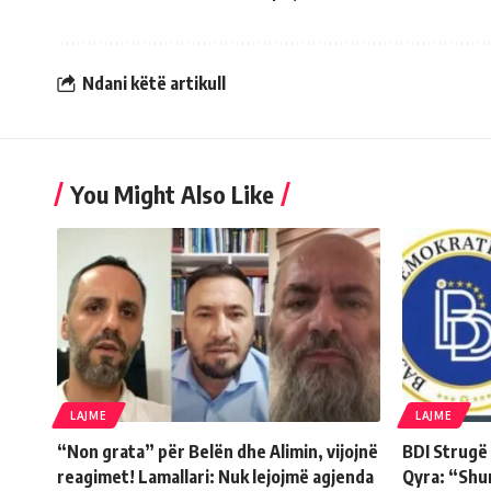
Ndani këtë artikull
You Might Also Like
LAJME
LAJME
“Non grata” për Belën dhe Alimin, vijojnë
BDI Strugë
reagimet! Lamallari: Nuk lejojmë agjenda
Qyra: “Shu