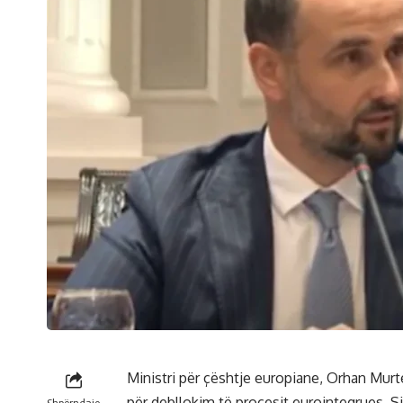
Ministri për çështje europiane, Orhan Murt
për debllokim të procesit eurointegrues. S