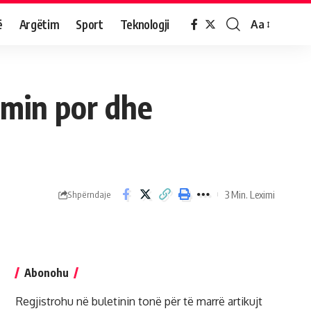
ë
Argëtim
Sport
Teknologji
Aa
imin por dhe
3 Min. Leximi
Shpërndaje
Abonohu
Regjistrohu në buletinin tonë për të marrë artikujt