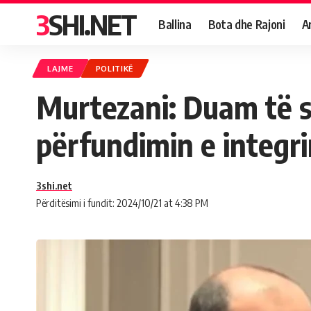
3SHI.NET
Ballina
Bota dhe Rajoni
A
LAJME
POLITIKË
Murtezani: Duam të si
përfundimin e integr
3shi.net
Përditësimi i fundit: 2024/10/21 at 4:38 PM