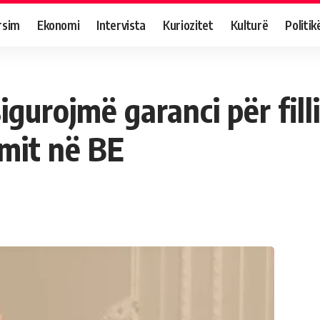
rsim
Ekonomi
Intervista
Kuriozitet
Kulturë
Politik
gurojmë garanci për fill
imit në BE