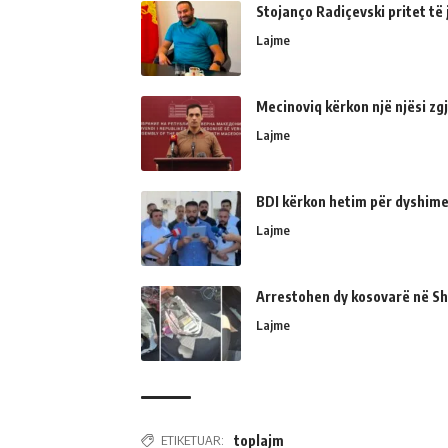
Stojanço Radiçevski pritet t
Lajme
Mecinoviq kërkon një njësi zg
Lajme
BDI kërkon hetim për dyshime
Lajme
Arrestohen dy kosovarë në Shk
Lajme
ETIKETUAR:
toplajm