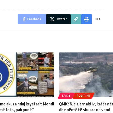
Facebook
Twitter
LAJME
POLITIKË
 me akuza ndaj kryetarit Mendi
QMK: Një zjarr aktiv, katër në
më foto, pak punë”
dhe nëntë të shuara në vend