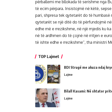
përballemi me bllokada të serishme nga Bul
të ecim përpara. Insistojmë në këtë, sepse
pari, shpresa tek qytetarët do të humbasë
qytetarët se një ditë do të përfundojmë në
edhe më e rrezikshme, në një mjedis ku ka
në të ardhmen do të çojnë në rritjen e eur
të ishte edhe e rrezikshme”, tha ministri M
TOP Lajmet
BDI Strugë me akuza ndaj kry
Lajme
Bilall Kasami: Në shtator prit
Lajme