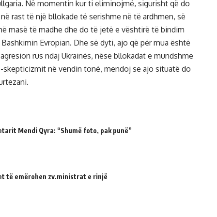
lgaria. Në momentin kur ti eliminojmë, sigurisht që do
 në rast të një bllokade të serishme në të ardhmen, së
 në masë të madhe dhe do të jetë e vështirë të bindim
 Bashkimin Evropian. Dhe së dyti, ajo që për mua është
 agresion rus ndaj Ukrainës, nëse bllokadat e mundshme
o-skepticizmit në vendin tonë, mendoj se ajo situatë do
urtezani.
etarit Mendi Qyra: “Shumë foto, pak punë”
et të emërohen zv.ministrat e rinjë