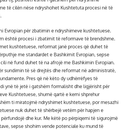
me të cilën nëse ndryshohet Kushtetuta procesi në të
.
mi Evropian për zbatimin e ndryshimeve kushtetuese.
ëm është procesi i zbatimit të reformave të brendshme.
imet kushtetuese, reformat janë proces që duhet të
 përputhje me standardet e Bashkimit Evropian, sepse
cili në fund duhet të na afrojë me Bashkimin Evropian.
r sundimin të së drejtës dhe reformat në administratë,
ë Fundamente. Pres që në këto dy udhërrëfyes të
 ynë të jetë i gatshëm formalisht dhe ligjërisht për
himeve Kushtetuese, shumë qartë e kemi shprehur
atshëm ti miratojmë ndryshimet kushtetuese, por mesazhi
htetuese nuk duhet të shërbejë vetëm për hapjen e
ë përfundojë dhe kur. Me këtë po përpiqemi të sigurojmë
ciatave, sepse shohim vende potenciale ku mund të