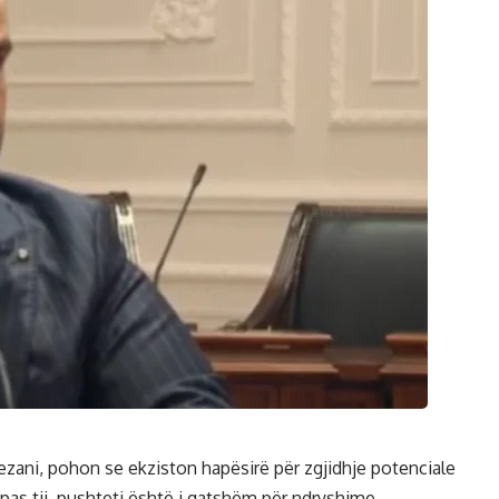
ezani, pohon se ekziston hapësirë për zgjidhje potenciale
ipas tij, pushteti është i gatshëm për ndryshime