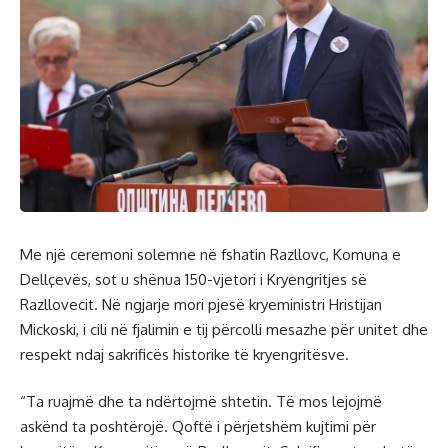
Me një ceremoni solemne në fshatin Razllovc, Komuna e
Dellçevës, sot u shënua 150-vjetori i Kryengritjes së
Razllovecit. Në ngjarje mori pjesë kryeministri Hristijan
Mickoski, i cili në fjalimin e tij përcolli mesazhe për unitet dhe
respekt ndaj sakrificës historike të kryengritësve.
“Ta ruajmë dhe ta ndërtojmë shtetin. Të mos lejojmë
askënd ta poshtërojë. Qoftë i përjetshëm kujtimi për