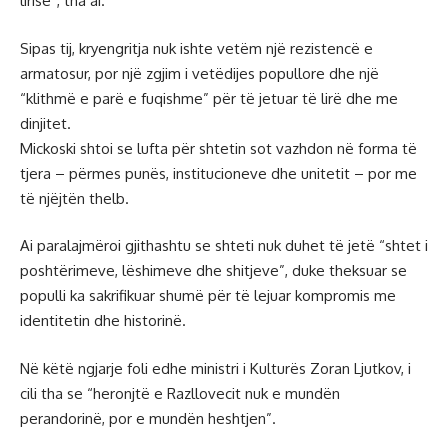
lirisë”, tha ai.
Sipas tij, kryengritja nuk ishte vetëm një rezistencë e
armatosur, por një zgjim i vetëdijes popullore dhe një
“klithmë e parë e fuqishme” për të jetuar të lirë dhe me
dinjitet.
Mickoski shtoi se lufta për shtetin sot vazhdon në forma të
tjera – përmes punës, institucioneve dhe unitetit – por me
të njëjtën thelb.
Ai paralajmëroi gjithashtu se shteti nuk duhet të jetë “shtet i
poshtërimeve, lëshimeve dhe shitjeve”, duke theksuar se
populli ka sakrifikuar shumë për të lejuar kompromis me
identitetin dhe historinë.
Në këtë ngjarje foli edhe ministri i Kulturës Zoran Ljutkov, i
cili tha se “heronjtë e Razllovecit nuk e mundën
perandorinë, por e mundën heshtjen”.