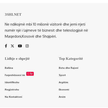
3SHI.NET
Ne ndikojmë mbi 10 milionë vizitorë dhe jemi rrjeti
numër një i lajmeve të biznesit dhe teknologjisë në
Maqedoni,Kosovë dhe Shqipëri.
Lidhje e shpejtë
Top Kategoritë
Ballina
Bota dhe Rajoni
E Re
Faqeshënuesi im
Sport
Identifikohu
Argëtim
Regjistrohu
Ekonomi
Na Kontaktoni
Arsim