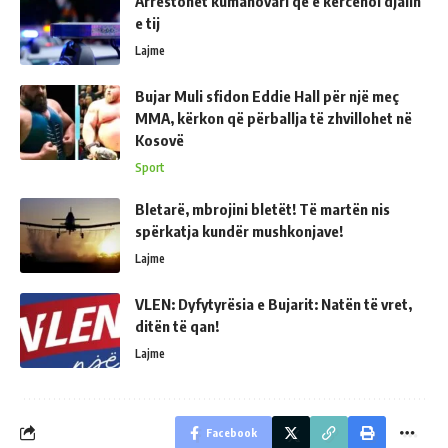
Arrestohet kumanovari që e kërcënoi djalin
e tij
Lajme
Bujar Muli sfidon Eddie Hall për një meç
MMA, kërkon që përballja të zhvillohet në
Kosovë
Sport
Bletarë, mbrojini bletët! Të martën nis
spërkatja kundër mushkonjave!
Lajme
VLEN: Dyfytyrësia e Bujarit: Natën të vret,
ditën të qan!
Lajme
Facebook