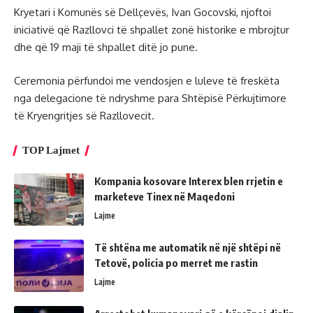
Kryetari i Komunës së Dellçevës, Ivan Gocovski, njoftoi
iniciativë që Razllovci të shpallet zonë historike e mbrojtur
dhe që 19 maji të shpallet ditë jo pune.
Ceremonia përfundoi me vendosjen e luleve të freskëta
nga delegacione të ndryshme para Shtëpisë Përkujtimore
të Kryengritjes së Razllovecit.
TOP Lajmet
Kompania kosovare Interex blen rrjetin e
marketeve Tinex në Maqedoni
Lajme
Të shtëna me automatik në një shtëpi në
Tetovë, policia po merret me rastin
Lajme