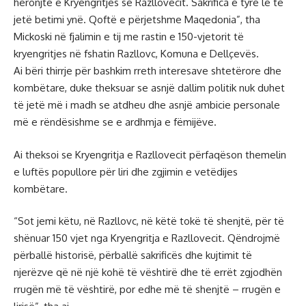
heronjtë e Kryengritjes së Razllovecit. Sakrifica e tyre le të
jetë betimi ynë. Qoftë e përjetshme Maqedonia”, tha
Mickoski në fjalimin e tij me rastin e 150-vjetorit të
kryengritjes në fshatin Razllovc, Komuna e Dellçevës.
Ai bëri thirrje për bashkim rreth interesave shtetërore dhe
kombëtare, duke theksuar se asnjë dallim politik nuk duhet
të jetë më i madh se atdheu dhe asnjë ambicie personale
më e rëndësishme se e ardhmja e fëmijëve.
Ai theksoi se Kryengritja e Razllovecit përfaqëson themelin
e luftës popullore për liri dhe zgjimin e vetëdijes
kombëtare.
“Sot jemi këtu, në Razllovc, në këtë tokë të shenjtë, për të
shënuar 150 vjet nga Kryengritja e Razllovecit. Qëndrojmë
përballë historisë, përballë sakrificës dhe kujtimit të
njerëzve që në një kohë të vështirë dhe të errët zgjodhën
rrugën më të vështirë, por edhe më të shenjtë – rrugën e