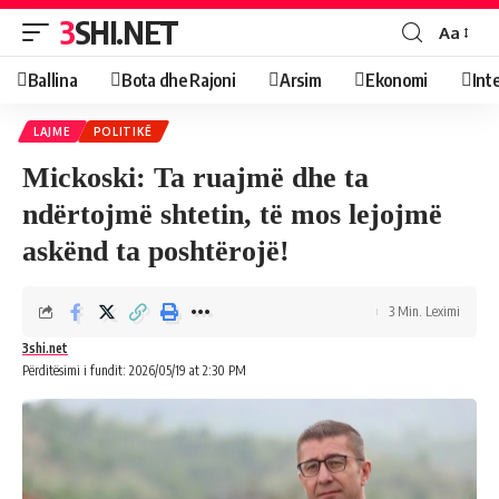
3SHI.NET
Aa
Ballina
Bota dhe Rajoni
Arsim
Ekonomi
Int
LAJME
POLITIKË
Mickoski: Ta ruajmë dhe ta
ndërtojmë shtetin, të mos lejojmë
askënd ta poshtërojë!
3 Min. Leximi
3shi.net
Përditësimi i fundit: 2026/05/19 at 2:30 PM