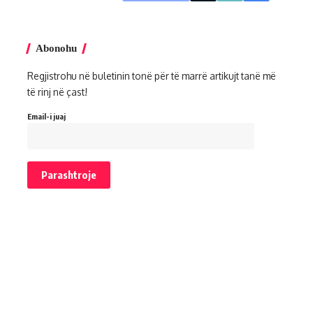
Abonohu
Regjistrohu në buletinin tonë për të marrë artikujt tanë më
të rinj në çast!
Email-i juaj