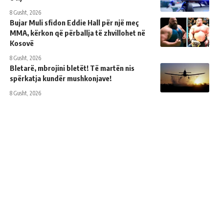
8 Gusht, 2026
Bujar Muli sfidon Eddie Hall për një meç
MMA, kërkon që përballja të zhvillohet në
Kosovë
8 Gusht, 2026
Bletarë, mbrojini bletët! Të martën nis
spërkatja kundër mushkonjave!
8 Gusht, 2026