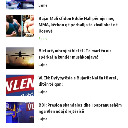
Lajme
Bujar Muli sfidon Eddie Hall për një meç
MMA, kërkon që përballja të zhvillohet në
Kosovë
Sport
Bletarë, mbrojini bletët! Të martën nis
spërkatja kundër mushkonjave!
Lajme
VLEN: Dyfytyrësia e Bujarit: Natën të vret,
ditën të qan!
Lajme
BDI: Presion skandaloz dhe i papranueshëm
nga Vlen ndaj drejtësisë
Lajme