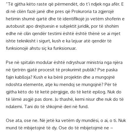
“Të gjitha këto raste që përmendët, do t’i ndjek nga afër. E
di në cilën fazë janë dhe pres që Prokuroria ta zgjerojë
hetimin shumë qartë dhe të identifikojë jo vetëm shoferin e
autobusit apo drejtuesin e subjektit juridik, por të shohim
edhe në cilin qendër testimi është është thënë se ai mjet
ishte teknikisht i sigurt, kush e ka lejuar atë qendër të
funksionojë ahstu siç ka funksionuar.
Pse në spitalin modular është ndryshuar ministria nga njëra
në tjetrën gjatë procesit të prokurimit publik? Pse paska
fajin kablloja? Kush e ka bërë projektin dhe a mungojnë
ndoshta elemente, atje ku mendoj se mungojnë? Për të
gjitha këto do të ketë përgjigje, do të ketë epilog. Nuk do
të lëmë asgjë pas dore. Ju thashë, kemi nisur dhe nuk do të
ndalemi. Tani do të shkojmë deri në fund.
Ose ata, ose ne. Në jetë ka vetëm dy mundësi, o ai, o ti. Nuk
mund të mbijetojnë të dy. Ose do të mbijetojmë ne –