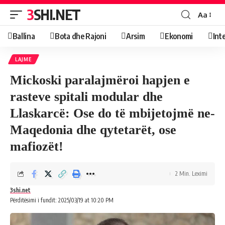
3SHI.NET
Aa
Ballina
Bota dhe Rajoni
Arsim
Ekonomi
Int
LAJME
Mickoski paralajmëroi hapjen e
rasteve spitali modular dhe
Llaskarcë: Ose do të mbijetojmë ne-
Maqedonia dhe qytetarët, ose
mafiozët!
2 Min. Leximi
3shi.net
Përditësimi i fundit: 2025/03/19 at 10:20 PM