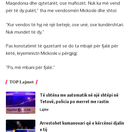
Maqedonia dhe qytetarët, ose mafiozët. Nuk ka më vend
për të dy palët,” tha me vendosmëri Mickoski dhe shtoi:
“Kur vendos të hyj në një betejë, ose unë, ose kundërshtari.
Nuk mundet të dy.”
Pas konstatimit të gazetarit se do ta mbajë për fjalë për
këtë, kryeministri Mickoski u përgjigj:
“Po, më mbani për fjalë.”
TOP Lajmet
Të shtëna me automatik në një shtëpi në
Tetovë, policia po merret me rastin
Lajme
Arrestohet kumanovari që e kërcënoi djalin
e tij