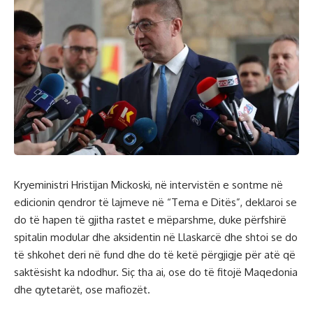
Kryeministri Hristijan Mickoski, në intervistën e sontme në
edicionin qendror të lajmeve në “Tema e Ditës”, deklaroi se
do të hapen të gjitha rastet e mëparshme, duke përfshirë
spitalin modular dhe aksidentin në Llaskarcë dhe shtoi se do
të shkohet deri në fund dhe do të ketë përgjigje për atë që
saktësisht ka ndodhur. Siç tha ai, ose do të fitojë Maqedonia
dhe qytetarët, ose mafiozët.