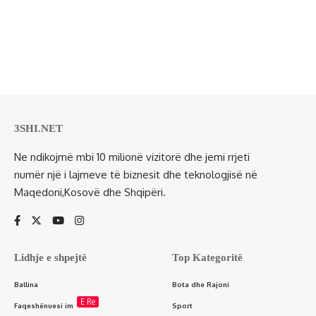
3SHI.NET
Ne ndikojmë mbi 10 milionë vizitorë dhe jemi rrjeti
numër një i lajmeve të biznesit dhe teknologjisë në
Maqedoni,Kosovë dhe Shqipëri.
Lidhje e shpejtë
Top Kategoritë
Ballina
Bota dhe Rajoni
E Re
Faqeshënuesi im
Sport