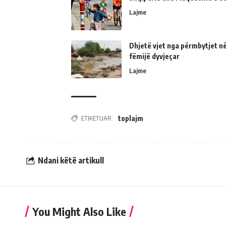
Lajme
Dhjetë vjet nga përmbytjet në
fëmijë dyvjeçar
Lajme
ETIKETUAR:
toplajm
Ndani këtë artikull
You Might Also Like