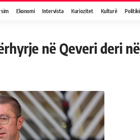
rsim
Ekonomi
Intervista
Kuriozitet
Kulturë
Politik
rhyrje në Qeveri deri në