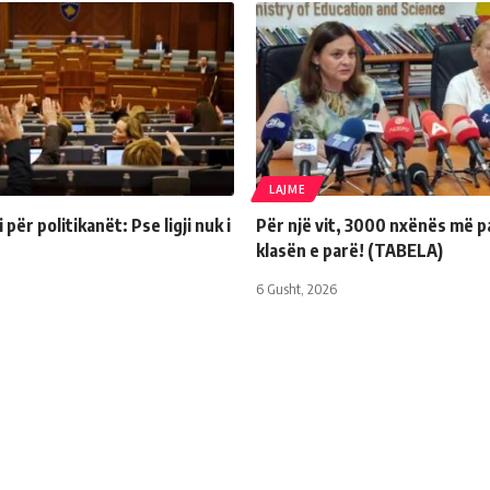
LAJME
për politikanët: Pse ligji nuk i
Për një vit, 3000 nxënës më p
klasën e parë! (TABELA)
6 Gusht, 2026