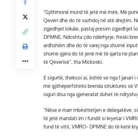
“Gjithmonë mund të jetë më mirë. Me pun
Qeveri dhe do të vazhdoj në atë drejtim. N
zgjedhjet lokale, pastaj presim zgjedhjet l
DPMNE. Ndoshta çdo ndërhyrje, freski brend
ardhshëm dhe do të varej nga shumë inpute
shumë gjëra do të jenë më të qarta në plan
të Qeverisë”, tha Mickoski.
E sigurtë, theksoi ai, është se nga 1 janari
më gjithëpërfshirës brenda strukturës së 
siguri disa nga gjeneratat duhet të ndrysho
“Nëse e marr mbështetjen e delegatëve, sip
të jetë mandati im i fundit si kryetar i V
fund të vitit, VMRO- DPMNE do të ketë kryet