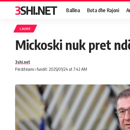
3SHI.NET
Ballina
Bota dhe Rajoni
A
LAJME
Mickoski nuk pret ndë
3shi.net
Përditësimi i fundit: 2025/01/24 at 7:42 AM