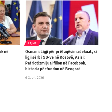
LAJME
ak në
Osmani: Ligji për prëfaqësim adekuat, si
ligji sërb i 90-ve në Kosovë, Azizi:
Patriotizmi juaj fillon në Facebook,
historia përfundon në Beograd
6 Gusht, 2026