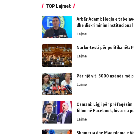
TOP Lajmet
Arbër Ademi: Heqja e tabelave
dhe diskriminim institucional
Lajme
Narko-testi për politikanët: Ps
Lajme
Për një vit, 3000 nxënës më p
Lajme
Osmani: Ligji për prëfaqësim a
fillon në Facebook, historia 
Lajme
Shqipëria dhe Maqedonia e Ve