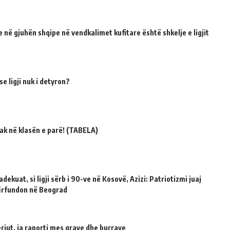
 në gjuhën shqipe në vendkalimet kufitare është shkelje e ligjit
e ligji nuk i detyron?
ak në klasën e parë! (TABELA)
dekuat, si ligji sërb i 90-ve në Kosovë, Azizi: Patriotizmi juaj
përfundon në Beograd
riut, ja raporti mes grave dhe burrave