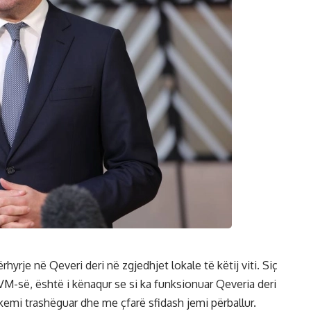
hyrje në Qeveri deri në zgjedhjet lokale të këtij viti. Siç
RTVM-së, është i kënaqur se si ka funksionuar Qeveria deri
 kemi trashëguar dhe me çfarë sfidash jemi përballur.