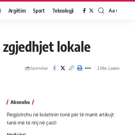
ë
Argëtim
Sport
Teknologji
Aa
 zgjedhjet lokale
2 Min. Leximi
Shpërndaje
Abonohu
Regjistrohu në buletinin tonë për të marrë artikujt
tanë më të rinj në çast!
Email-i juaj