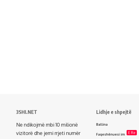
3SHI.NET
Lidhje e shpejtë
Ne ndikojmë mbi 10 milionë
Ballina
vizitorë dhe jemi rrjeti numër
E Re
Faqeshënuesi im