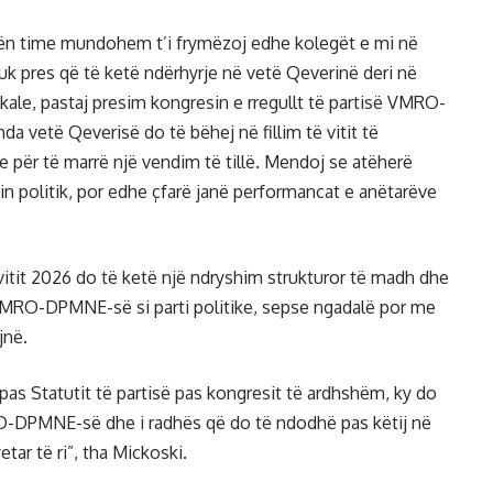
ën time mundohem t’i frymëzoj edhe kolegët e mi në
uk pres që të ketë ndërhyrje në vetë Qeverinë deri në
okale, pastaj presim kongresin e rregullt të partisë VMRO-
a vetë Qeverisë do të bëhej në fillim të vitit të
 për të marrë një vendim të tillë. Mendoj se atëherë
in politik, por edhe çfarë janë performancat e anëtarëve
 i vitit 2026 do të ketë një ndryshim strukturor të madh dhe
VMRO-DPMNE-së si parti politike, sepse ngadalë por me
jnë.
as Statutit të partisë pas kongresit të ardhshëm, ky do
MRO-DPMNE-së dhe i radhës që do të ndodhë pas këtij në
ar të ri”, tha Mickoski.