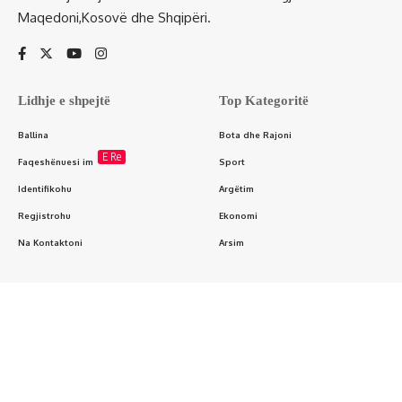
Maqedoni,Kosovë dhe Shqipëri.
Lidhje e shpejtë
Top Kategoritë
Ballina
Bota dhe Rajoni
E Re
Faqeshënuesi im
Sport
Identifikohu
Argëtim
Regjistrohu
Ekonomi
Na Kontaktoni
Arsim