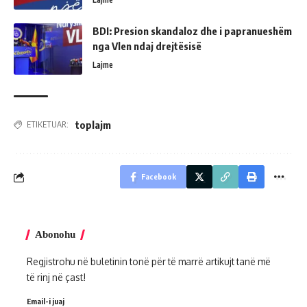
BDI: Presion skandaloz dhe i papranueshëm
nga Vlen ndaj drejtësisë
Lajme
toplajm
ETIKETUAR:
Facebook
Abonohu
Regjistrohu në buletinin tonë për të marrë artikujt tanë më
të rinj në çast!
Email-i juaj