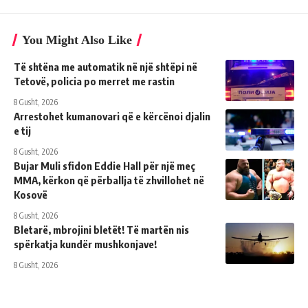
You Might Also Like
Të shtëna me automatik në një shtëpi në
Tetovë, policia po merret me rastin
8 Gusht, 2026
Arrestohet kumanovari që e kërcënoi djalin
e tij
8 Gusht, 2026
Bujar Muli sfidon Eddie Hall për një meç
MMA, kërkon që përballja të zhvillohet në
Kosovë
8 Gusht, 2026
Bletarë, mbrojini bletët! Të martën nis
spërkatja kundër mushkonjave!
8 Gusht, 2026