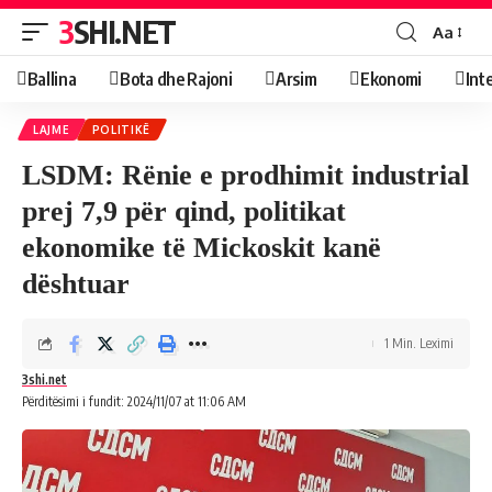
3SHI.NET
Aa
Ballina
Bota dhe Rajoni
Arsim
Ekonomi
Int
LAJME
POLITIKË
LSDM: Rënie e prodhimit industrial
prej 7,9 për qind, politikat
ekonomike të Mickoskit kanë
dështuar
1 Min. Leximi
3shi.net
Përditësimi i fundit: 2024/11/07 at 11:06 AM