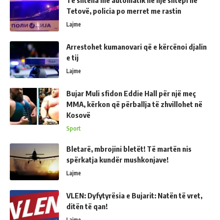
Të shtëna me automatik në një shtëpi në
Tetovë, policia po merret me rastin
Lajme
Arrestohet kumanovari që e kërcënoi djalin
e tij
Lajme
Bujar Muli sfidon Eddie Hall për një meç
MMA, kërkon që përballja të zhvillohet në
Kosovë
Sport
Bletarë, mbrojini bletët! Të martën nis
spërkatja kundër mushkonjave!
Lajme
VLEN: Dyfytyrësia e Bujarit: Natën të vret,
ditën të qan!
Lajme