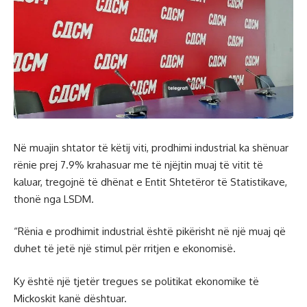
Në muajin shtator të këtij viti, prodhimi industrial ka shënuar
rënie prej 7.9% krahasuar me të njëjtin muaj të vitit të
kaluar, tregojnë të dhënat e Entit Shtetëror të Statistikave,
thonë nga LSDM.
“Rënia e prodhimit industrial është pikërisht në një muaj që
duhet të jetë një stimul për rritjen e ekonomisë.
Ky është një tjetër tregues se politikat ekonomike të
Mickoskit kanë dështuar.