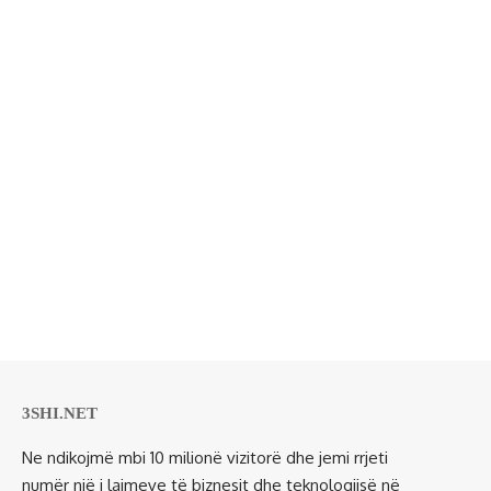
3SHI.NET
Ne ndikojmë mbi 10 milionë vizitorë dhe jemi rrjeti
numër një i lajmeve të biznesit dhe teknologjisë në