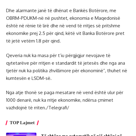
Dhe alarmante janë të dhënat e Bankës Botërore, me
OBRM-PDUKM-në në pushtet, ekonomia e Maqedonisë
është në rënie të lirë dhe në vend të rritjes së pritshme
ekonomike prej 2.5 për qind, këtë vit Banka Botërore pret
të jetë vetëm 1.8 për qind.
Qeveria nuk ka masa për t’iu përgjigjur nevojave të
qytetarëve për rritjen e standardit të jetesës dhe nga ana
tjetër nuk ka politika zhvillimore për ekonominë”, thuhet në
kumtesën e LSDM-së.
Nga atje thonë se paga mesatare në vend është ulur për
1000 denarë, nuk ka rritje ekonomike, ndërsa çmimet
vazhdojnë të rriten./Telegrafi/
TOP Lajmet