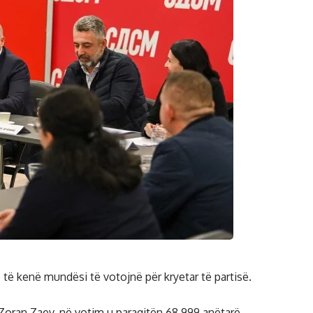
të kenë mundësi të votojnë për kryetar të partisë.
h Zoran Zaev, në votim u paraqitën 68.999 anëtarë.