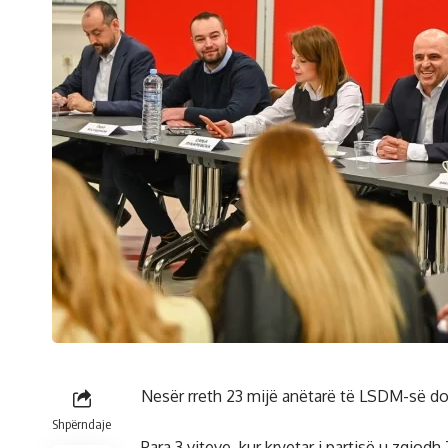
Nesër rreth 23 mijë anëtarë të LSDM-së do 
Shpërndaje
Para 3 viteve, kur kryetar i partisë u zgjod