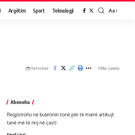
ë
Argëtim
Sport
Teknologji
Aa
1 Min. Leximi
Shpërndaje
Abonohu
Regjistrohu në buletinin tonë për të marrë artikujt
tanë më të rinj në çast!
Email-i juaj