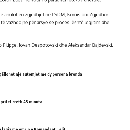
 të anulohen zgjedhjet në LSDM, Komisioni Zgjedhor
o të vazhdojnë për arsye se procesi është legjitim dhe
 Filipçe, Jovan Despotovski dhe Aleksandar Bajdevski.
qëllohet një automjet me dy persona brenda
 pritet rreth 45 minuta
ua lagja me emrin e Komandant Telit