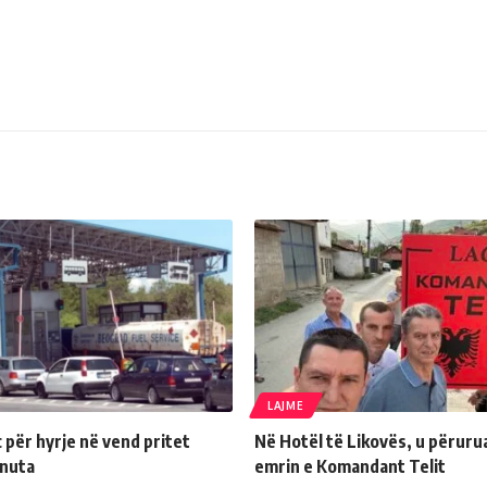
LAJME
për hyrje në vend pritet
Në Hotël të Likovës, u përuru
inuta
emrin e Komandant Telit