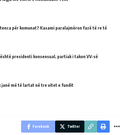
tenca për komunat? Kasami paralajmëron fazë të re të
 është presidenti konsensual, partiak i takon VV-së
janë më të lartat në tre vitet e fundit
Facebook
Twitter