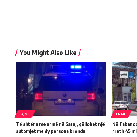
You Might Also Like
LAJME
LAJME
Të shtëna me armë në Saraj, qëllohet një
Në Tabanoc 
automjet me dy persona brenda
rreth 45 m