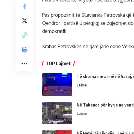
Pas propozimit të Sllavjanka Petrovska që
Qendror i partisë u përgjigj se zgjedhjet d
demokratik.
Krahas Petrovskës në garë janë edhe Venko
TOP Lajmet
Të shtëna me armë në Saraj, 
Lajme
Në Tabanoc për hyrje në vend
Lajme
Në Hotël të Likovës, u përur