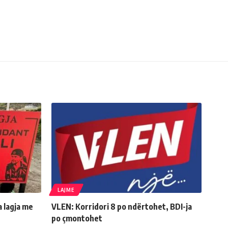
LAJME
a lagja me
VLEN: Korridori 8 po ndërtohet, BDI-ja
po çmontohet