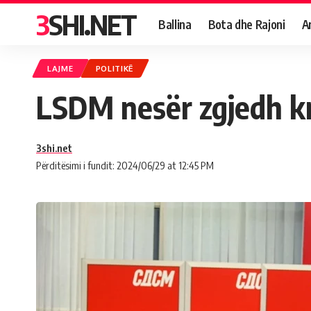
3SHI.NET
Ballina
Bota dhe Rajoni
A
LAJME
POLITIKË
LSDM nesër zgjedh kr
3shi.net
Përditësimi i fundit: 2024/06/29 at 12:45 PM