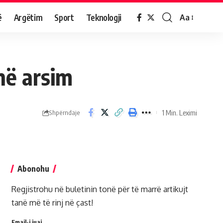
ë
Argëtim
Sport
Teknologji
Aa
në arsim
1 Min. Leximi
Shpërndaje
Abonohu
Regjistrohu në buletinin tonë për të marrë artikujt
tanë më të rinj në çast!
Email-i juaj