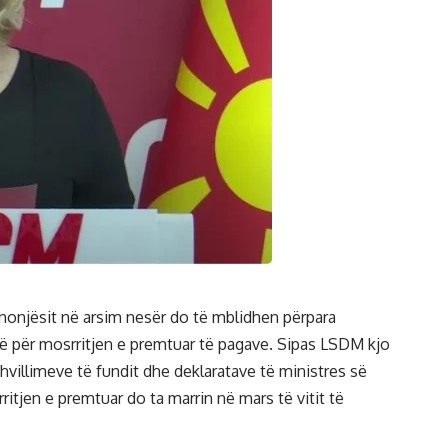
onjësit në arsim nesër do të mblidhen përpara
ltë për mosrritjen e premtuar të pagave. Sipas LSDM kjo
hvillimeve të fundit dhe deklaratave të ministres së
itjen e premtuar do ta marrin në mars të vitit të