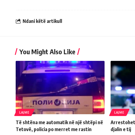
Ndani këtë artikull
You Might Also Like
LAJME
LAJME
Të shtëna me automatik në një shtëpi në
Arrestohet
Tetovë, policia po merret me rastin
djalin e tij