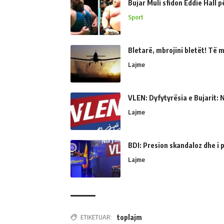
Bujar Muli sfidon Eddie Hall 
Sport
Bletarë, mbrojini bletët! Të 
Lajme
VLEN: Dyfytyrësia e Bujarit: N
Lajme
BDI: Presion skandaloz dhe i
Lajme
ETIKETUAR:
toplajm