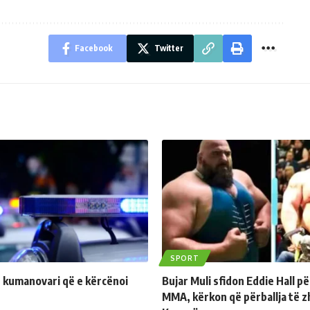
Facebook
Twitter
SPORT
 kumanovari që e kërcënoi
Bujar Muli sfidon Eddie Hall p
MMA, kërkon që përballja të z