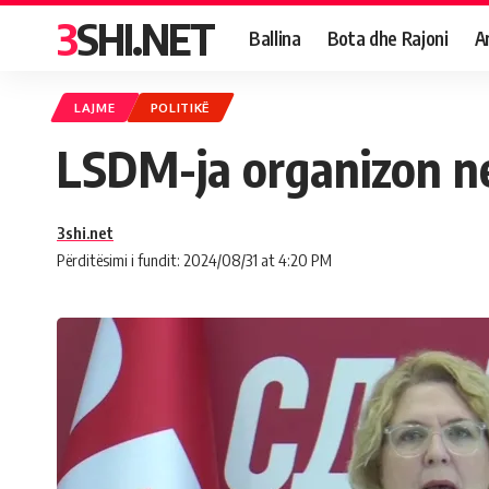
3SHI.NET
Ballina
Bota dhe Rajoni
A
LAJME
POLITIKË
LSDM-ja organizon ne
3shi.net
Përditësimi i fundit: 2024/08/31 at 4:20 PM