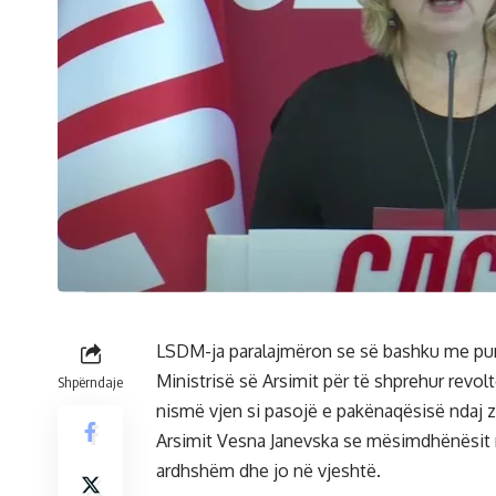
LSDM-ja paralajmëron se së bashku me pun
Ministrisë së Arsimit për të shprehur revo
Shpërndaje
nismë vjen si pasojë e pakënaqësisë ndaj z
Arsimit Vesna Janevska se mësimdhënësit rr
ardhshëm dhe jo në vjeshtë.