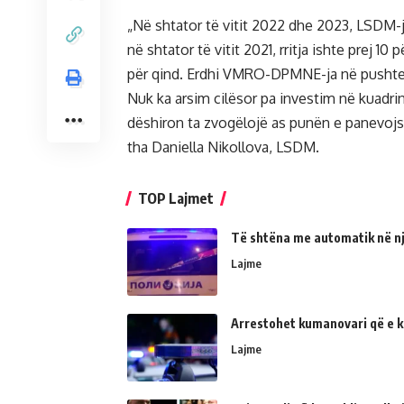
„Në shtator të vitit 2022 dhe 2023, LSDM-ja
në shtator të vitit 2021, rritja ishte prej 1
për qind. Erdhi VMRO-DPMNE-ja në pushtet,
Nuk ka arsim cilësor pa investim në kuadr
dëshiron ta zvogëlojë as punën e panevojs
tha Daniella Nikollova, LSDM.
TOP Lajmet
Të shtëna me automatik në një
Lajme
Arrestohet kumanovari që e kër
Lajme