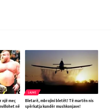
LAJME
ër një meç
Bletarë, mbrojini bletët! Të martën nis
hvillohet në
spërkatja kundër mushkonjave!