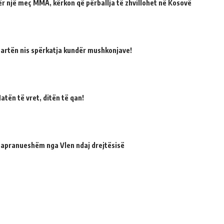
për një meç MMA, kërkon që përballja të zhvillohet në Kosovë
martën nis spërkatja kundër mushkonjave!
atën të vret, ditën të qan!
 papranueshëm nga Vlen ndaj drejtësisë