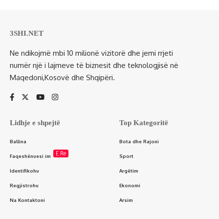
3SHI.NET
Ne ndikojmë mbi 10 milionë vizitorë dhe jemi rrjeti
numër një i lajmeve të biznesit dhe teknologjisë në
Maqedoni,Kosovë dhe Shqipëri.
Lidhje e shpejtë
Top Kategoritë
Ballina
Bota dhe Rajoni
E Re
Faqeshënuesi im
Sport
Identifikohu
Argëtim
Regjistrohu
Ekonomi
Na Kontaktoni
Arsim