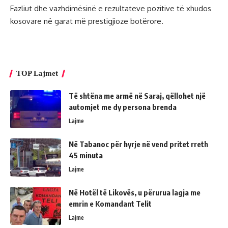
Fazliut dhe vazhdimësinë e rezultateve pozitive të xhudos
kosovare në garat më prestigjioze botërore.
TOP Lajmet
Të shtëna me armë në Saraj, qëllohet një
automjet me dy persona brenda
Lajme
Në Tabanoc për hyrje në vend pritet rreth
45 minuta
Lajme
Në Hotël të Likovës, u përurua lagja me
emrin e Komandant Telit
Lajme