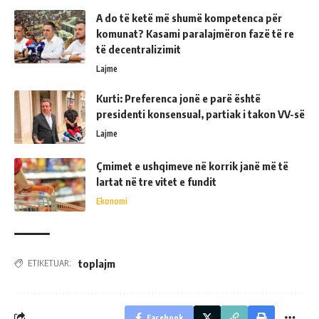
A do të ketë më shumë kompetenca për
komunat? Kasami paralajmëron fazë të re
të decentralizimit
Lajme
Kurti: Preferenca jonë e parë është
presidenti konsensual, partiak i takon VV-së
Lajme
Çmimet e ushqimeve në korrik janë më të
lartat në tre vitet e fundit
Ekonomi
toplajm
ETIKETUAR:
Facebook