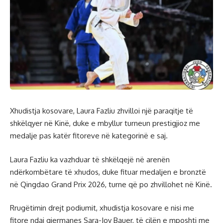
Xhudistja kosovare, Laura Fazliu zhvilloi një paraqitje të
shkëlqyer në Kinë, duke e mbyllur turneun prestigjioz me
medalje pas katër fitoreve në kategorinë e saj.
Laura Fazliu ka vazhduar të shkëlqejë në arenën
ndërkombëtare të xhudos, duke fituar medaljen e bronztë
në Qingdao Grand Prix 2026, turne që po zhvillohet në Kinë.
Rrugëtimin drejt podiumit, xhudistja kosovare e nisi me
fitore ndaj gjermanes Sara-Joy Bauer, të cilën e mposhti me