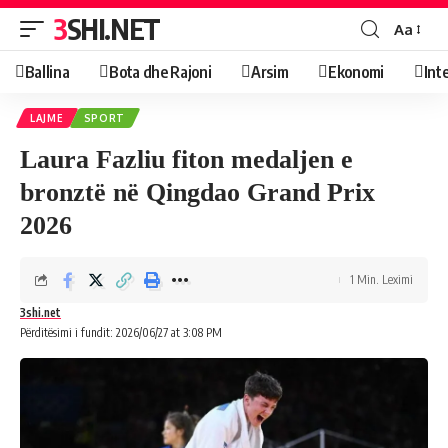
3SHI.NET
Aa
Ballina
Bota dhe Rajoni
Arsim
Ekonomi
Int
LAJME
SPORT
Laura Fazliu fiton medaljen e
bronztë në Qingdao Grand Prix
2026
1 Min. Leximi
3shi.net
Përditësimi i fundit: 2026/06/27 at 3:08 PM