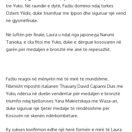
tre Yuko. Në raundin e dytë, Fazliu dominoi ndaj turkes
Ozlem Yildiz, duke triumfuar me Ippon dhe siguruar një vend
në gjysmëfinale.
Në luftën për finale, Laura u ndal nga japonezja Narumi
Tanioka, e cila fitoi me Yuko, duke e dërguar kosovaren në
garën për medaljen e bronztë me anë të repesazhit.
Fazliu reagoi në mënyrën më të mirë të mundshme.
Fillimisht mposhti italianen Thauany David Capanni Dias me
Yuko, ndërsa në duelin vendimtar për medaljen e bronztë
triumfoi ndaj bjelloruses Yana Makretskaya me Waza-ari,
duke siguruar një tjetër medalje të rëndësishme për
Kosovën në skenën ndërkombëtare.
Ky sukses konfirmon edhe një herë formën e mirë të Laura