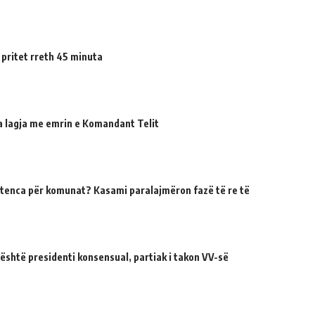
 pritet rreth 45 minuta
ua lagja me emrin e Komandant Telit
tenca për komunat? Kasami paralajmëron fazë të re të
 është presidenti konsensual, partiak i takon VV-së