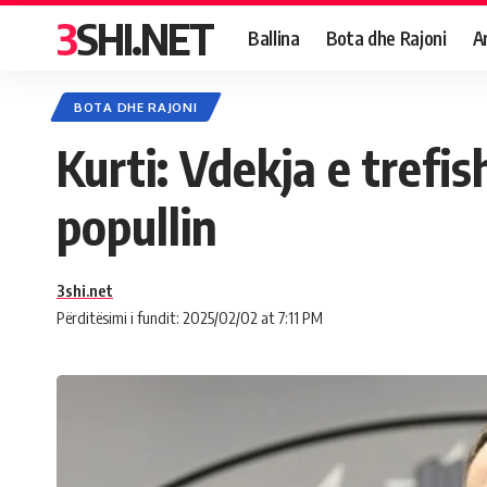
3SHI.NET
Ballina
Bota dhe Rajoni
A
BOTA DHE RAJONI
Kurti: Vdekja e trefi
popullin
3shi.net
Përditësimi i fundit: 2025/02/02 at 7:11 PM