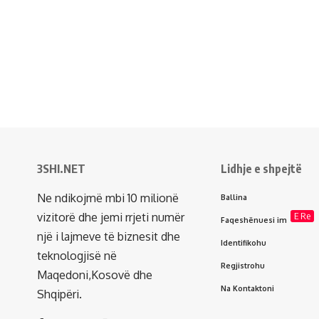
3SHI.NET
Lidhje e shpejtë
Ne ndikojmë mbi 10 milionë
Ballina
vizitorë dhe jemi rrjeti numër
E Re
Faqeshënuesi im
një i lajmeve të biznesit dhe
Identifikohu
teknologjisë në
Regjistrohu
Maqedoni,Kosovë dhe
Na Kontaktoni
Shqipëri.