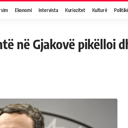
rsim
Ekonomi
Intervista
Kuriozitet
Kulturë
Politik
shtë në Gjakovë pikëlloi 