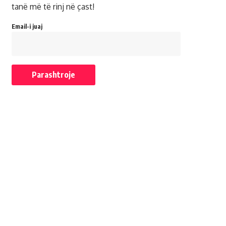
tanë më të rinj në çast!
Email-i juaj