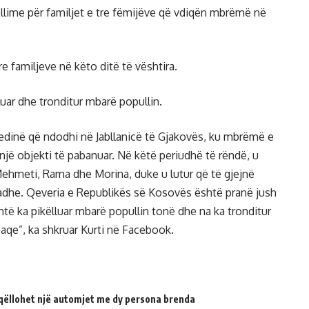
ëllime për familjet e tre fëmijëve që vdiqën mbrëmë në
e familjeve në këto ditë të vështira.
lluar dhe tronditur mbarë popullin.
gjedinë që ndodhi në Jabllanicë të Gjakovës, ku mbrëmë e
jë objekti të pabanuar. Në këtë periudhë të rëndë, u
Mehmeti, Rama dhe Morina, duke u lutur që të gjejnë
madhe. Qeveria e Republikës së Kosovës është pranë jush
shtë ka pikëlluar mbarë popullin tonë dhe na ka tronditur
paqe”, ka shkruar Kurti në Facebook.
qëllohet një automjet me dy persona brenda