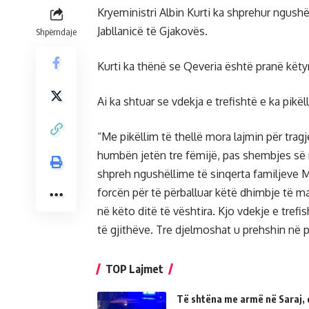
Kryeministri Albin Kurti ka shprehur ngush
Jabllanicë të Gjakovës.
Shpërndaje
Kurti ka thënë se Qeveria është pranë këtyr
Ai ka shtuar se vdekja e trefishtë e ka pikë
“Me pikëllim të thellë mora lajmin për tra
humbën jetën tre fëmijë, pas shembjes së n
shpreh ngushëllime të sinqerta familjeve 
forcën për të përballuar këtë dhimbje të 
në këto ditë të vështira. Kjo vdekje e trefi
të gjithëve. Tre djelmoshat u prehshin në 
TOP Lajmet
Të shtëna me armë në Saraj, 