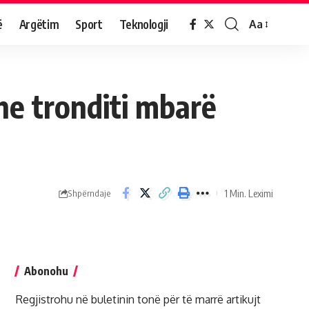
ë
Argëtim
Sport
Teknologji
Aa
dhe tronditi mbarë
1 Min. Leximi
Shpërndaje
Abonohu
Regjistrohu në buletinin tonë për të marrë artikujt