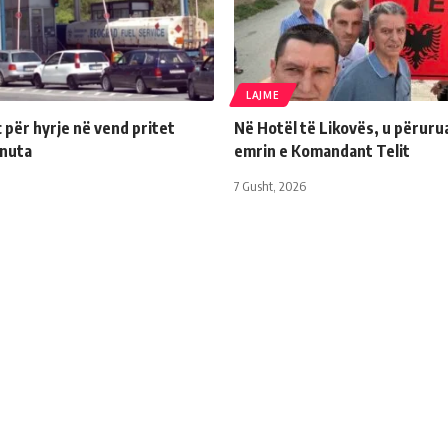
LAJME
për hyrje në vend pritet
Në Hotël të Likovës, u përuru
inuta
emrin e Komandant Telit
7 Gusht, 2026