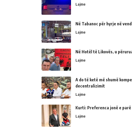
Lajme
Në Tabanoc për hyrje në vend
Lajme
Në Hotël të Likovës, u përur
Lajme
A do të ketë më shumë kompe
decentralizimit
Lajme
Kurti: Preferenca jonë e parë
Lajme