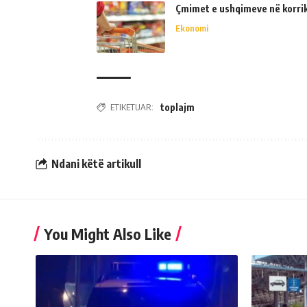
Çmimet e ushqimeve në korrik 
Ekonomi
ETIKETUAR:
toplajm
Ndani këtë artikull
You Might Also Like