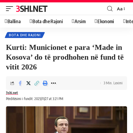
3SHI.NET
Aa
Ballina
Bota dhe Rajoni
Arsim
Ekonomi
Int
BOTA DHE RAJONI
Kurti: Municionet e para ‘Made in
Kosova’ do të prodhohen në fund të
vitit 2026
3 Min. Leximi
3shi.net
Përditësimi i fundit: 2025/11/27 at 3:21 PM