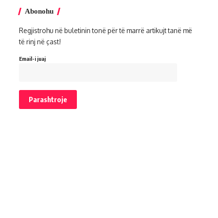
Abonohu
Regjistrohu në buletinin tonë për të marrë artikujt tanë më
të rinj në çast!
Email-i juaj