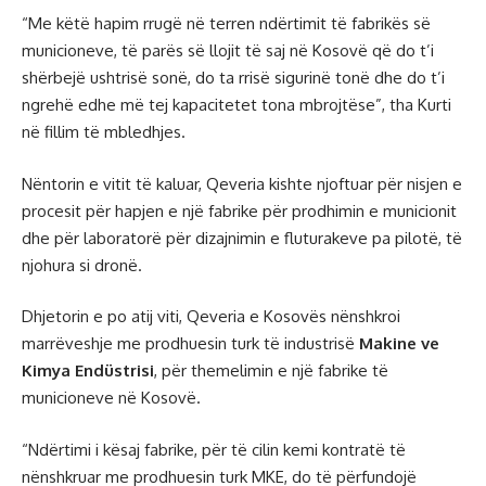
“Me këtë hapim rrugë në terren ndërtimit të fabrikës së
municioneve, të parës së llojit të saj në Kosovë që do t’i
shërbejë ushtrisë sonë, do ta rrisë sigurinë tonë dhe do t’i
ngrehë edhe më tej kapacitetet tona mbrojtëse”, tha Kurti
në fillim të mbledhjes.
Nëntorin e vitit të kaluar, Qeveria kishte njoftuar për nisjen e
procesit për hapjen e një fabrike për prodhimin e municionit
dhe për laboratorë për dizajnimin e fluturakeve pa pilotë, të
njohura si dronë.
Dhjetorin e po atij viti, Qeveria e Kosovës nënshkroi
marrëveshje me prodhuesin turk të industrisë
Makine ve
Kimya Endüstrisi
, për themelimin e një fabrike të
municioneve në Kosovë.
“Ndërtimi i kësaj fabrike, për të cilin kemi kontratë të
nënshkruar me prodhuesin turk MKE, do të përfundojë