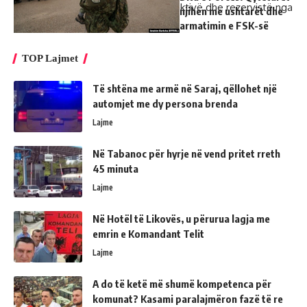
pritet t’i ketë mbi 7.500 pjesëtarë aktivë dhe rezervistë nga
njihen me ushtarët dhe
mbi 4.000 sa i ka aktualisht./REL
armatimin e FSK-së
TOP Lajmet
Të shtëna me armë në Saraj, qëllohet një
automjet me dy persona brenda
Lajme
Në Tabanoc për hyrje në vend pritet rreth
45 minuta
Lajme
Në Hotël të Likovës, u përurua lagja me
emrin e Komandant Telit
Lajme
A do të ketë më shumë kompetenca për
komunat? Kasami paralajmëron fazë të re