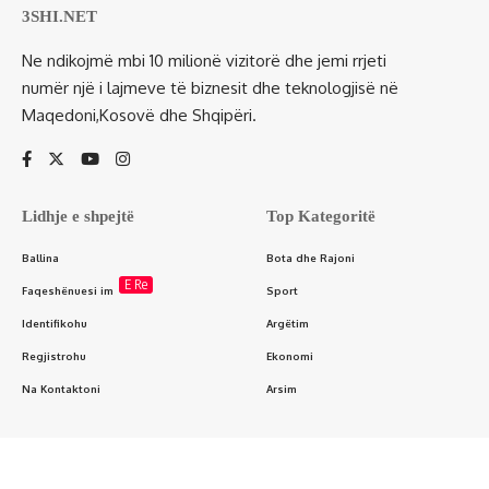
3SHI.NET
Ne ndikojmë mbi 10 milionë vizitorë dhe jemi rrjeti
numër një i lajmeve të biznesit dhe teknologjisë në
Maqedoni,Kosovë dhe Shqipëri.
Lidhje e shpejtë
Top Kategoritë
Ballina
Bota dhe Rajoni
E Re
Faqeshënuesi im
Sport
Identifikohu
Argëtim
Regjistrohu
Ekonomi
Na Kontaktoni
Arsim