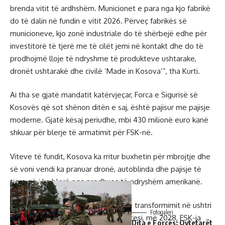
brenda vitit të ardhshëm. Municionet e para nga kjo fabrikë
do të dalin në fundin e vitit 2026. Përveç fabrikës së
municioneve, kjo zonë industriale do të shërbejë edhe për
investitorë të tjerë me të cilët jemi në kontakt dhe do të
prodhojmë lloje të ndryshme të produkteve ushtarake,
dronët ushtarakë dhe civilë ‘Made in Kosova’”, tha Kurti.
Ai tha se gjatë mandatit katërvjeçar, Forca e Sigurisë së
Kosovës që sot shënon ditën e saj, është pajisur me pajisje
moderne. Gjatë kësaj periudhe, mbi 430 milionë euro kanë
shkuar për blerje të armatimit për FSK-në.
Viteve të fundit, Kosova ka rritur buxhetin për mbrojtje dhe
së voni vendi ka pranuar dronë, autoblinda dhe pajisje të
tjera që i ka blerë nga prodhues të ndryshëm amerikanë.
FSK-ja është aktualisht në proces të transformimit në ushtri
Fotogaleri
të rregullt. Deri në fund të këtij procesi, më 2028, FSK-ja
Dita e Forcës: Qytetarët