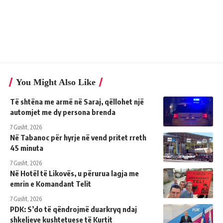
You Might Also Like
Të shtëna me armë në Saraj, qëllohet një
automjet me dy persona brenda
7 Gusht, 2026
Në Tabanoc për hyrje në vend pritet rreth
45 minuta
7 Gusht, 2026
Në Hotël të Likovës, u përurua lagja me
emrin e Komandant Telit
7 Gusht, 2026
PDK: S’do të qëndrojmë duarkryq ndaj
shkeljeve kushtetuese të Kurtit