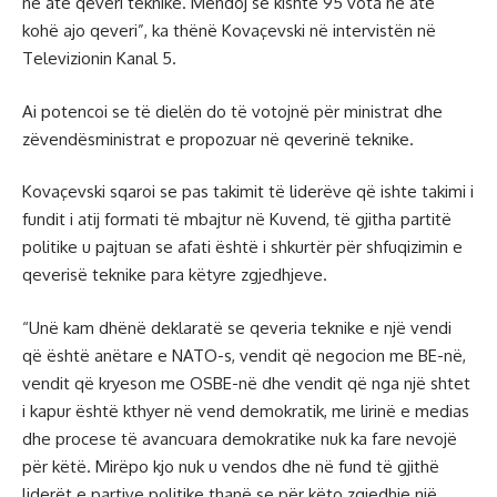
në atë qeveri teknike. Mendoj se kishte 95 vota në atë
kohë ajo qeveri”, ka thënë Kovaçevski në intervistën në
Televizionin Kanal 5.
Ai potencoi se të dielën do të votojnë për ministrat dhe
zëvendësministrat e propozuar në qeverinë teknike.
Kovaçevski sqaroi se pas takimit të liderëve që ishte takimi i
fundit i atij formati të mbajtur në Kuvend, të gjitha partitë
politike u pajtuan se afati është i shkurtër për shfuqizimin e
qeverisë teknike para këtyre zgjedhjeve.
“Unë kam dhënë deklaratë se qeveria teknike e një vendi
që është anëtare e NATO-s, vendit që negocion me BE-në,
vendit që kryeson me OSBE-në dhe vendit që nga një shtet
i kapur është kthyer në vend demokratik, me lirinë e medias
dhe procese të avancuara demokratike nuk ka fare nevojë
për këtë. Mirëpo kjo nuk u vendos dhe në fund të gjithë
liderët e partive politike thanë se për këto zgjedhje një