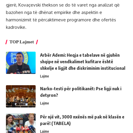
gjerë, Kovaçevski thekson se do të varet nga analizat që
bazohen nga të dhënat empirike dhe aspektin e
harmonizimit të përcaktimeve programore dhe ofertës
kadrovike.
TOP Lajmet
Arbër Ademi: Heqja e tabelave në gjuhën
shqipe në vendkalimet kufitare është
shkelje e ligjit dhe diskriminim institucional
Lajme
Narko-testi për politikanët: Pse ligji nuk i
detyron?
Lajme
Për një vit, 3000 nxënës më pak në klasën e
parë! (TABELA)
Lajme