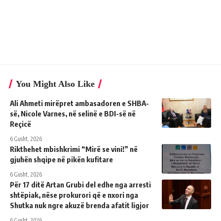
You Might Also Like
Ali Ahmeti mirëpret ambasadoren e SHBA-
së, Nicole Varnes, në selinë e BDI-së në
Reçicë
6 Gusht, 2026
Rikthehet mbishkrimi “Mirë se vini!” në
gjuhën shqipe në pikën kufitare
6 Gusht, 2026
Për 17 ditë Artan Grubi del edhe nga arresti
shtëpiak, nëse prokurori që e nxori nga
Shutka nuk ngre akuzë brenda afatit ligjor
6 Gusht, 2026