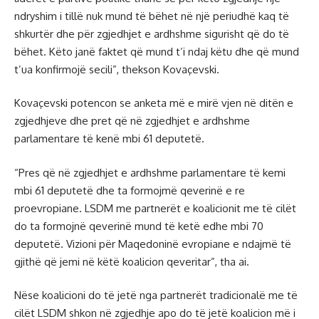
ndryshim i tillë nuk mund të bëhet në një periudhë kaq të
shkurtër dhe për zgjedhjet e ardhshme sigurisht që do të
bëhet. Këto janë faktet që mund t’i ndaj këtu dhe që mund
t’ua konfirmojë secili”, thekson Kovaçevski.
Kovaçevski potencon se anketa më e mirë vjen në ditën e
zgjedhjeve dhe pret që në zgjedhjet e ardhshme
parlamentare të kenë mbi 61 deputetë.
“Pres që në zgjedhjet e ardhshme parlamentare të kemi
mbi 61 deputetë dhe ta formojmë qeverinë e re
proevropiane. LSDM me partnerët e koalicionit me të cilët
do ta formojnë qeverinë mund të ketë edhe mbi 70
deputetë. Vizioni për Maqedoninë evropiane e ndajmë të
gjithë që jemi në këtë koalicion qeveritar”, tha ai.
Nëse koalicioni do të jetë nga partnerët tradicionalë me të
cilët LSDM shkon në zgjedhje apo do të jetë koalicion më i