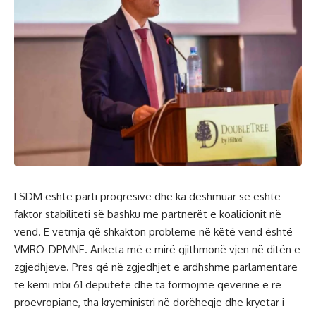
LSDM është parti progresive dhe ka dëshmuar se është
faktor stabiliteti së bashku me partnerët e koalicionit në
vend. E vetmja që shkakton probleme në këtë vend është
VMRO-DPMNE. Anketa më e mirë gjithmonë vjen në ditën e
zgjedhjeve. Pres që në zgjedhjet e ardhshme parlamentare
të kemi mbi 61 deputetë dhe ta formojmë qeverinë e re
proevropiane, tha kryeministri në dorëheqje dhe kryetar i