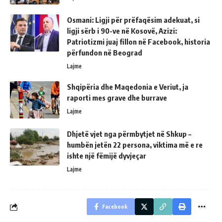
Osmani: Ligji për prëfaqësim adekuat, si
ligji sërb i 90-ve në Kosovë, Azizi:
Patriotizmi juaj fillon në Facebook, historia
përfundon në Beograd
Lajme
Shqipëria dhe Maqedonia e Veriut, ja
raporti mes grave dhe burrave
Lajme
Dhjetë vjet nga përmbytjet në Shkup –
humbën jetën 22 persona, viktima më e re
ishte një fëmijë dyvjeçar
Lajme
Facebook