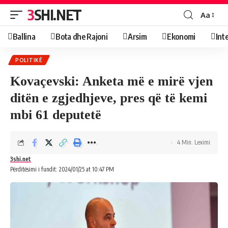
3SHI.NET
Aa
Ballina
Bota dhe Rajoni
Arsim
Ekonomi
Int
POLITIKË
Kovaçevski: Anketa më e mirë vjen
ditën e zgjedhjeve, pres që të kemi
mbi 61 deputetë
4 Min. Leximi
3shi.net
Përditësimi i fundit: 2024/01/25 at 10:47 PM