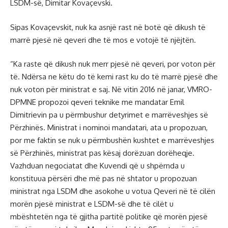
LSDM-së, Dimitar Kovaçevski.
Sipas Kovaçevskit, nuk ka asnjë rast në botë që dikush të
marrë pjesë në qeveri dhe të mos e votojë të njëjtën.
“Ka raste që dikush nuk merr pjesë në qeveri, por voton për
të. Ndërsa ne këtu do të kemi rast ku do të marrë pjesë dhe
nuk voton për ministrat e saj. Në vitin 2016 në janar, VMRO-
DPMNE propozoi qeveri teknike me mandatar Emil
Dimitrievin pa u përmbushur detyrimet e marrëveshjes së
Përzhinës. Ministrat i nominoi mandatari, ata u propozuan,
por me faktin se nuk u përmbushën kushtet e marrëveshjes
së Përzhinës, ministrat pas kësaj dorëzuan dorëheqje.
Vazhduan negociatat dhe Kuvendi që u shpërnda u
konstituua përsëri dhe më pas në shtator u propozuan
ministrat nga LSDM dhe asokohe u votua Qeveri në të cilën
morën pjesë ministrat e LSDM-së dhe të cilët u
mbështetën nga të gjitha partitë politike që morën pjesë