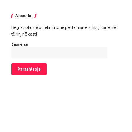
Abonohu
Regjistrohu në buletinin tonë për të marrë artikujt tanë më
të rinj në çast!
Email-i juaj