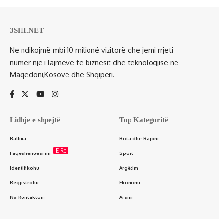
3SHI.NET
Ne ndikojmë mbi 10 milionë vizitorë dhe jemi rrjeti
numër një i lajmeve të biznesit dhe teknologjisë në
Maqedoni,Kosovë dhe Shqipëri.
Lidhje e shpejtë
Top Kategoritë
Ballina
Bota dhe Rajoni
E Re
Faqeshënuesi im
Sport
Identifikohu
Argëtim
Regjistrohu
Ekonomi
Na Kontaktoni
Arsim