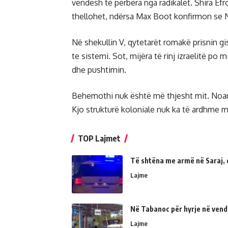
vendesh të përbëra nga radikalët. Shira Efr
thellohet, ndërsa Max Boot konfirmon se N
Në shekullin V, qytetarët romakë prisnin 
te sistemi. Sot, mijëra të rinj izraelitë p
dhe pushtimin.
Behemothi nuk është më thjesht mit. Noam
Kjo strukturë koloniale nuk ka të ardhme m
TOP Lajmet
Të shtëna me armë në Saraj, 
Lajme
Në Tabanoc për hyrje në vend
Lajme