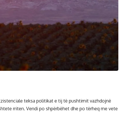
kzistenciale teksa politikat e tij të pushtimit vazhdojnë
y shtete rriten. Vendi po shpërbëhet dhe po tërheq me vete