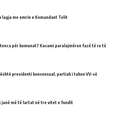
ua lagja me emrin e Komandant Telit
tenca për komunat? Kasami paralajmëron fazë të re të
 është presidenti konsensual, partiak i takon VV-së
janë më të lartat në tre vitet e fundit