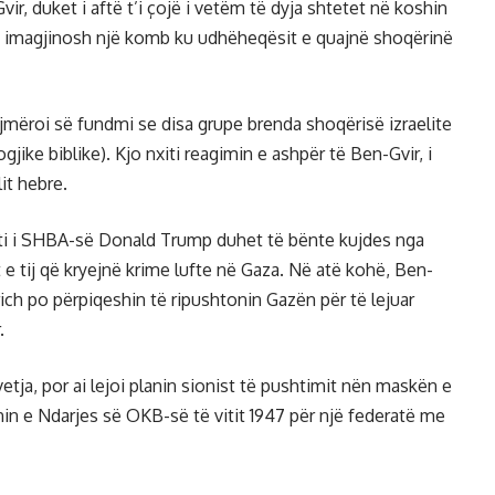
ir, duket i aftë t’i çojë i vetëm të dyja shtetet në koshin
 të imagjinosh një komb ku udhëheqësit e quajnë shoqërinë
ajmëroi së fundmi se disa grupe brenda shoqërisë izraelite
ike biblike). Kjo nxiti reagimin e ashpër të Ben-Gvir, i
lit hebre.
nti i SHBA-së Donald Trump duhet të bënte kujdes nga
tij që kryejnë krime lufte në Gaza. Në atë kohë, Ben-
ich po përpiqeshin të ripushtonin Gazën për të lejuar
.
tja, por ai lejoi planin sionist të pushtimit nën maskën e
Planin e Ndarjes së OKB-së të vitit 1947 për një federatë me