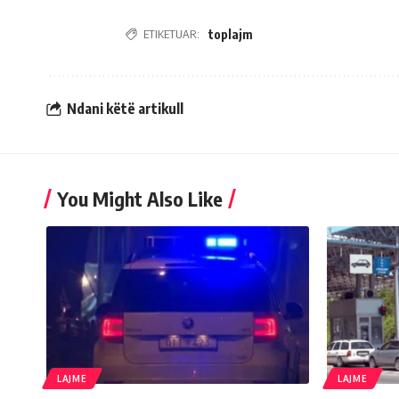
ETIKETUAR:
toplajm
Ndani këtë artikull
You Might Also Like
LAJME
LAJME