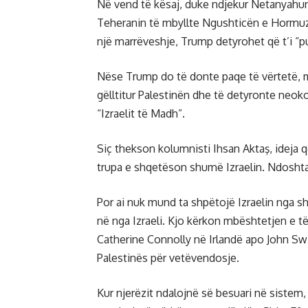
Në vend të kësaj, duke ndjekur Netanyahun,
Teheranin të mbyllte Ngushticën e Hormuzit
një marrëveshje, Trump detyrohet që t’i “p
Nëse Trump do të donte paqe të vërtetë, mjaf
gëlltitur Palestinën dhe të detyronte neo
“Izraelit të Madh”.
Siç thekson kolumnisti Ihsan Aktaş, ideja 
trupa e shqetëson shumë Izraelin. Ndoshta 
Por ai nuk mund ta shpëtojë Izraelin nga sh
në nga Izraeli. Kjo kërkon mbështetjen e të
Catherine Connolly në Irlandë apo John Swi
Palestinës për vetëvendosje.
Kur njerëzit ndalojnë së besuari në sistem