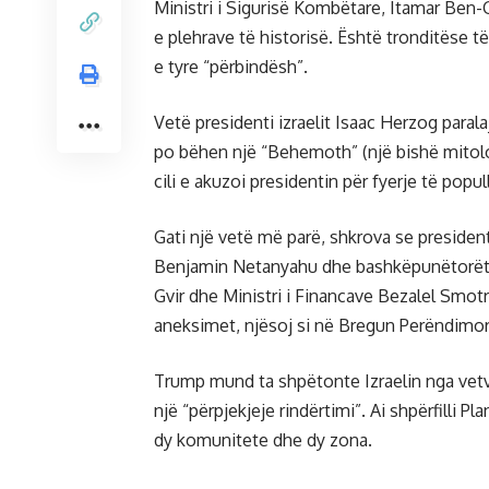
Ministri i Sigurisë Kombëtare, Itamar Ben-Gv
e plehrave të historisë. Është tronditëse
e tyre “përbindësh”.
Vetë presidenti izraelit Isaac Herzog paral
po bëhen një “Behemoth” (një bishë mitologj
cili e akuzoi presidentin për fyerje të popul
Gati një vetë më parë, shkrova se preside
Benjamin Netanyahu dhe bashkëpunëtorët e 
Gvir dhe Ministri i Financave Bezalel Smotr
aneksimet, njësoj si në Bregun Perëndimor
Trump mund ta shpëtonte Izraelin nga vetve
një “përpjekjeje rindërtimi”. Ai shpërfilli 
dy komunitete dhe dy zona.