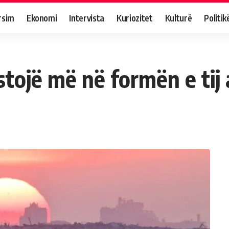
rsim
Ekonomi
Intervista
Kuriozitet
Kulturë
Politik
istojë më në formën e tij