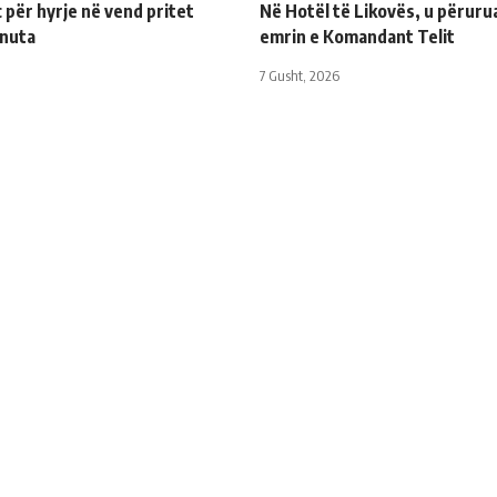
për hyrje në vend pritet
Në Hotël të Likovës, u përuru
inuta
emrin e Komandant Telit
7 Gusht, 2026