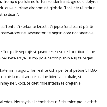
 Trump u përfshi në luftën kundër Iranit, gjë që e detyroi
, duke bllokuar ekonominë globale. Tani, për të arritur
uthë duart”.
tonte t’i kërkonte Izraelit t’i jepte fund planit për të
konservatorët në Uashington të hiqnin dorë nga skema e
që Turqia të veprojë si garantuese ose të kontribuojë me
për këtë arsye Trump po e harron planin e tij të paqes.
katërrimi i sigurt. Tani është koha për të shpëtuar SHBA-
 gjithë kombit amerikan dhe liderëve globalë, si
nney në Skoci, të cilët mbështesin të drejtën e
, ai vdes. Netanyahu i përmbahet një shumice prej gjashtë