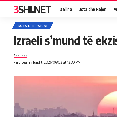
3SHI.NET
Ballina
Bota dhe Rajoni
A
BOTA DHE RAJONI
Izraeli s’mund të ekz
3shi.net
Përditësimi i fundit: 2026/06/02 at 12:30 PM