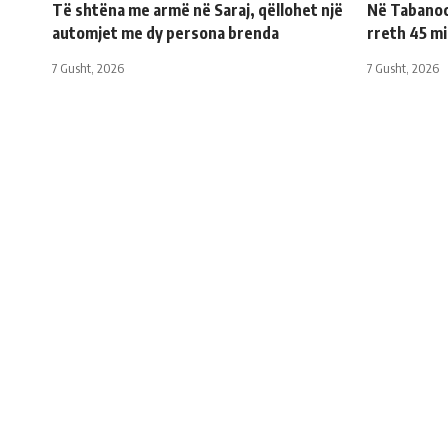
Të shtëna me armë në Saraj, qëllohet një
Në Tabanoc 
automjet me dy persona brenda
rreth 45 m
7 Gusht, 2026
7 Gusht, 2026