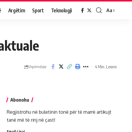
ë
Argëtim
Sport
Teknologji
Aa
 aktuale
4 Min. Leximi
Shpërndaje
Abonohu
Regjistrohu në buletinin tonë për të marrë artikujt
tanë më të rinj në çast!
Email-i juaj