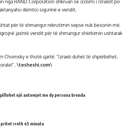
on nga RAND Corporation shkruan se izolimi i Izraelit po
etanyahu dëmtoi sigurinë e vendit.
gishtat për të shmangur rekrutimin sepse nuk besonin më
o migrojnë jashtë vendit për të shmangur shërbimin ushtarak
 Chomsky e thotë qartë: “Izraeli duhet të shpërbëhet.
orale!”.
\tesheshi.com\
qëllohet një automjet me dy persona brenda
 pritet rreth 45 minuta