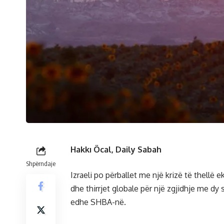
Hakkı Öcal, Daily Sabah
Shpërndaje
Izraeli po përballet me një krizë të thellë e
dhe thirrjet globale për një zgjidhje me d
edhe SHBA-në.