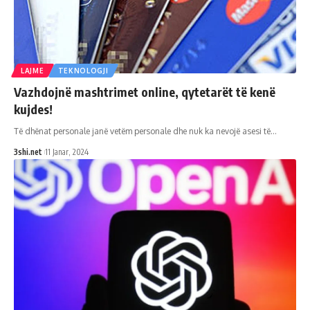
LAJME
TEKNOLOGJI
Vazhdojnë mashtrimet online, qytetarët të kenë
kujdes!
Të dhënat personale janë vetëm personale dhe nuk ka nevojë asesi të
…
3shi.net
11 Janar, 2024