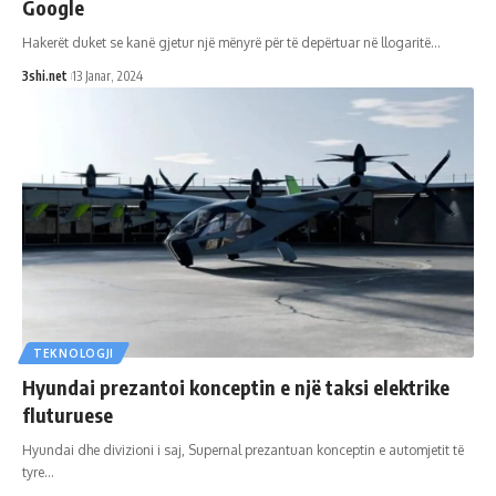
Google
Hakerët duket se kanë gjetur një mënyrë për të depërtuar në llogaritë
…
3shi.net
13 Janar, 2024
TEKNOLOGJI
Hyundai prezantoi konceptin e një taksi elektrike
fluturuese
Hyundai dhe divizioni i saj, Supernal prezantuan konceptin e automjetit të
tyre
…