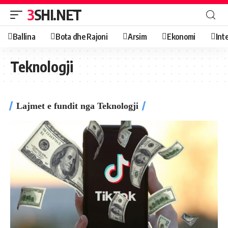
3SHI.NET
Ballina
Bota dhe Rajoni
Arsim
Ekonomi
Int
Teknologji
Lajmet e fundit nga Teknologji