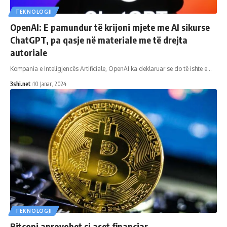
TEKNOLOGJI
OpenAI: E pamundur të krijoni mjete me AI sikurse
ChatGPT, pa qasje në materiale me të drejta
autoriale
Kompania e Inteligjencës Artificiale, OpenAI ka deklaruar se do të ishte e
…
3shi.net
10 Janar, 2024
TEKNOLOGJI
Bitconi aprovohet si aset financiar