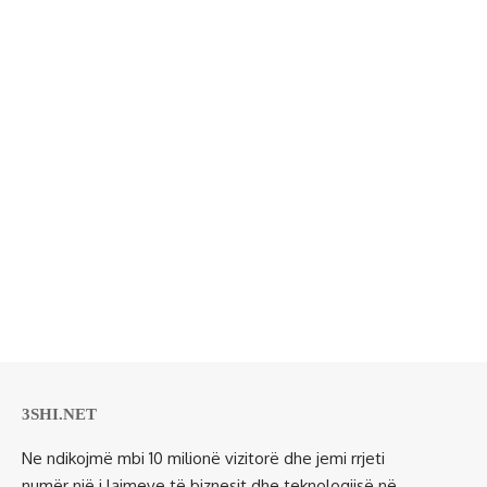
3SHI.NET
Ne ndikojmë mbi 10 milionë vizitorë dhe jemi rrjeti
numër një i lajmeve të biznesit dhe teknologjisë në