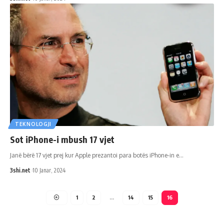
TEKNOLOGJI
Sot iPhone-i mbush 17 vjet
Janë bërë 17 vjet prej kur Apple prezantoi para botës iPhone-in e
…
3shi.net
10 Janar, 2024
1
2
…
14
15
16