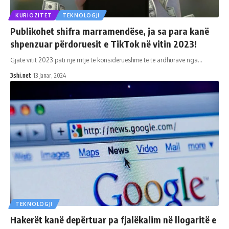
KURIOZITET
TEKNOLOGJI
Publikohet shifra marramendëse, ja sa para kanë
shpenzuar përdoruesit e TikTok në vitin 2023!
Gjatë vitit 2023 pati një rritje të konsiderueshme të të ardhurave nga
…
3shi.net
13 Janar, 2024
TEKNOLOGJI
Hakerët kanë depërtuar pa fjalëkalim në llogaritë e