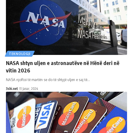
TEKNOLOGJI
NASA shtyn uljen e astronautëve në Hënë deri në
vitin 2026
NASA njoftoi të martën se do të shtyjë uljen e saj të
…
3shi.net
11 Janar, 2024