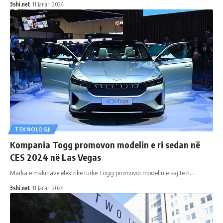
3shi.net
11 Janar, 2024
TEKNOLOGJI
Kompania Togg promovon modelin e ri sedan në
CES 2024 në Las Vegas
Marka e makinave elektrike turke Togg promovoi ​​modelin e saj të ri
…
3shi.net
11 Janar, 2024