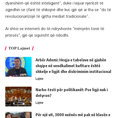
dyanshëm që është inteligjent”, duke i lejuar njerëzit të
zgjedhin se çfarë të shikojnë dhe kur, gjë që ai tha se “do të
revolucionarizojë të gjitha mediat tradicionale”.
Ai shtoi se interneti do të ndryshonte “mënyrën tonë të
jetesës”, gjë që sigurisht që ndodhi.
TOP Lajmet
Arbër Ademi: Heqja e tabelave në gjuhën
shqipe në vendkalimet kufitare është
shkelje e ligjit dhe diskriminim institucional
Lajme
Narko-testi për politikanët: Pse ligji nuk i
detyron?
Lajme
Për një vit, 3000 nxënës më pak në klasën e