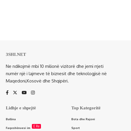
3SHI.NET
Ne ndikojmë mbi 10 milionë vizitorë dhe jemi rrjeti
numër një i lajmeve të biznesit dhe teknologjisë në
Maqedoni,Kosovë dhe Shqipëri.
Lidhje e shpejtë
Top Kategoritë
Ballina
Bota dhe Rajoni
E Re
Faqeshënuesi im
Sport