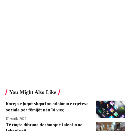
You Might Also Like
Koreja e Jugut shqyrton ndalimin e rrjeteve
sociale për fëmijët nën 14 vjeç
17 Korrik, 2026
Të rinjtë dibranë dëshmojnë talentin në
teknologji