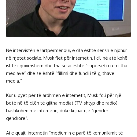
Në intervistën e lartpërmendur, e cila është sërish e njohur
në rrjetet sociale, Musk flet për internetin, i cili në atë kohë
ishte i guximshëm dhe tha se ai është “superseti i të gjitha
mediave” dhe se është “fillimi dhe fundi i të gjithave
media.”
Kur u pyet për të ardhmen e internetit, Musk foli për një
botë në të cilën të gjitha mediat (TV, shtyp dhe radio)
bashkohen me internetin, duke krijuar një “qendër
qendrore”.
Ai e quajti internetin “mediumin e parë të komunikimit të