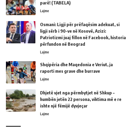
parë! (TABELA)
Lajme
Osmani: Ligji për prëfaqësim adekuat, si
ligji sërb i 90-ve në Kosovë, Azizi:
Patriotizmi juaj fillon në Facebook, historia
përfundon në Beograd
Lajme
Shqipëria dhe Maqedonia e Veriut, ja
raporti mes grave dhe burrave
Lajme
Dhjetë vjet nga përmbytjet në Shkup –
humbën jetën 22 persona, viktima më e re
ishte një fëmijë dyvjeçar
Lajme