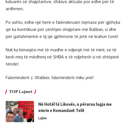
kaluarës së shqiptarëve, sfidave aktuale por edhe për të
ardhmen.
Po ashtu, edhe një herë e falënderuam tejmase për gjithçka
që ka kontribuar për çështjen shqiptare më Ballkan, si dhe
për gatishmërinë e tij që gjithmonë të jetë në krahun tonë!
Nuk ka kënaqësi më të madhe e ndjenjë më të mirë, se të
kesh miq të mëdhenj në SHBA e të ndjehesh si në shtëpinë
tënde!
Faleminderit z. Wallker, faleminderit miku ynë!
TOP Lajmet
Në Hotël të Likovës, u përurua lagja me
emrin e Komandant Telit
Lajme