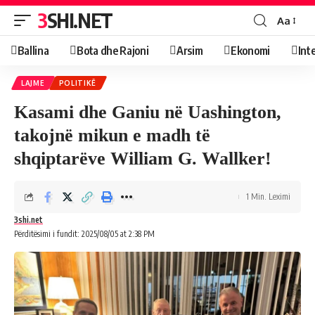
3SHI.NET
Aa
Ballina
Bota dhe Rajoni
Arsim
Ekonomi
Int
LAJME
POLITIKË
Kasami dhe Ganiu në Uashington,
takojnë mikun e madh të
shqiptarëve William G. Wallker!
1 Min. Leximi
3shi.net
Përditësimi i fundit: 2025/08/05 at 2:38 PM