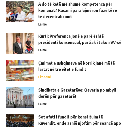
A do të ketë më shumë kompetenca për
komunat? Kasami paralajmëron fazë të re
të decentralizimit
Lajme
Kurti: Preferenca jonë e parë është
presidenti konsensual, partiak i takon VV-së
Lajme
Çmimet e ushqimeve në korrik janë më të
lartat në tre vitet e fundit
Ekonomi
Sindikata e Gazetarëve: Qeveria po mbyll
derën për gazetarët
Lajme
Sot afati i fundit për konstituim të
Kuvendit, ende asnjë njoftim për seancë apo