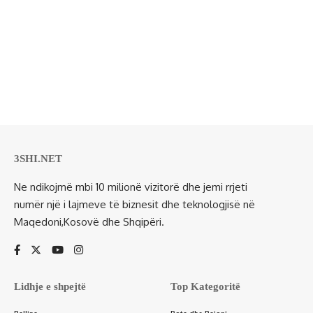
3SHI.NET
Ne ndikojmë mbi 10 milionë vizitorë dhe jemi rrjeti
numër një i lajmeve të biznesit dhe teknologjisë në
Maqedoni,Kosovë dhe Shqipëri.
Lidhje e shpejtë
Top Kategoritë
Ballina
Bota dhe Rajoni