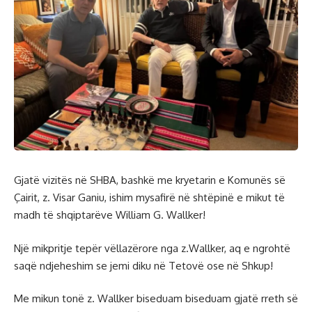
Gjatë vizitës në SHBA, bashkë me kryetarin e Komunës së
Çairit, z. Visar Ganiu, ishim mysafirë në shtëpinë e mikut të
madh të shqiptarëve William G. Wallker!
Një mikpritje tepër vëllazërore nga z.Wallker, aq e ngrohtë
saqë ndjeheshim se jemi diku në Tetovë ose në Shkup!
Me mikun tonë z. Wallker biseduam biseduam gjatë rreth së