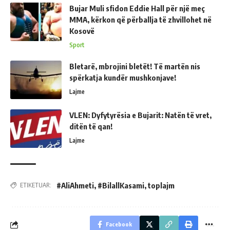
Bujar Muli sfidon Eddie Hall për një meç
MMA, kërkon që përballja të zhvillohet në
Kosovë
Sport
Bletarë, mbrojini bletët! Të martën nis
spërkatja kundër mushkonjave!
Lajme
VLEN: Dyfytyrësia e Bujarit: Natën të vret,
ditën të qan!
Lajme
#AliAhmeti
,
#BilallKasami
,
toplajm
ETIKETUAR:
Facebook