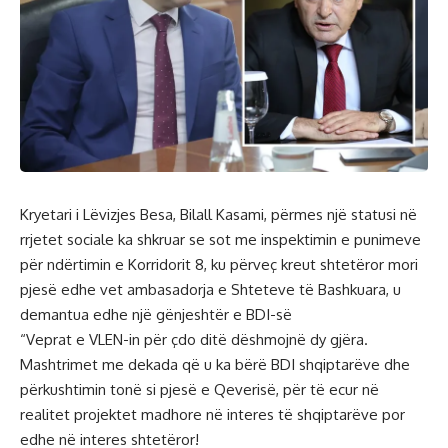
Kryetari i Lëvizjes Besa, Bilall Kasami, përmes një statusi në
rrjetet sociale ka shkruar se sot me inspektimin e punimeve
për ndërtimin e Korridorit 8, ku përveç kreut shtetëror mori
pjesë edhe vet ambasadorja e Shteteve të Bashkuara, u
demantua edhe një gënjeshtër e BDI-së
“Veprat e VLEN-in për çdo ditë dëshmojnë dy gjëra.
Mashtrimet me dekada që u ka bërë BDI shqiptarëve dhe
përkushtimin tonë si pjesë e Qeverisë, për të ecur në
realitet projektet madhore në interes të shqiptarëve por
edhe në interes shtetëror!