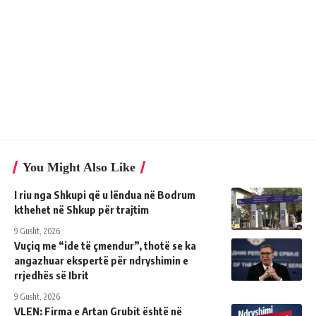
You Might Also Like
I riu nga Shkupi që u lëndua në Bodrum
kthehet në Shkup për trajtim
9 Gusht, 2026
Vuçiq me “ide të çmendur”, thotë se ka
angazhuar ekspertë për ndryshimin e
rrjedhës së Ibrit
9 Gusht, 2026
VLEN: Firma e Artan Grubit është në