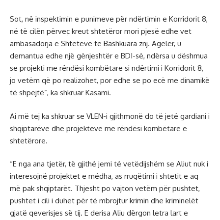
Sot, në inspektimin e punimeve për ndërtimin e Korridorit 8,
në të cilën përveç kreut shtetëror mori pjesë edhe vet
ambasadorja e Shteteve të Bashkuara znj. Ageler, u
demantua edhe një gënjeshtër e BDI-së, ndërsa u dëshmua
se projekti me rëndësi kombëtare si ndërtimi i Korridorit 8,
jo vetëm që po realizohet, por edhe se po ecë me dinamikë
të shpejtë”, ka shkruar Kasami.
Ai më tej ka shkruar se VLEN-i gjithmonë do të jetë gardiani i
shqiptarëve dhe projekteve me rëndësi kombëtare e
shtetërore.
“E nga ana tjetër, të gjithë jemi të vetëdijshëm se Aliut nuk i
interesojnë projektet e mëdha, as rrugëtimi i shtetit e aq
më pak shqiptarët. Thjesht po vajton vetëm për pushtet,
pushtet i cili i duhet për të mbrojtur krimin dhe kriminelët
gjatë qeverisjes së tij. E derisa Aliu dërgon letra lart e