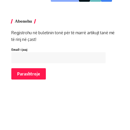
Abonohu
Regjistrohu në buletinin tonë për të marrë artikujt tanë më
të rinj në çast!
Email-i juaj