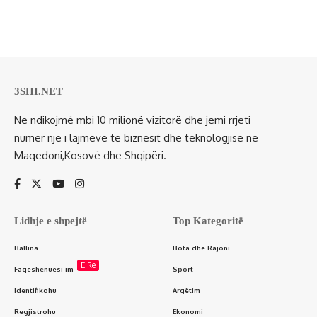
3SHI.NET
Ne ndikojmë mbi 10 milionë vizitorë dhe jemi rrjeti
numër një i lajmeve të biznesit dhe teknologjisë në
Maqedoni,Kosovë dhe Shqipëri.
Lidhje e shpejtë
Top Kategoritë
Ballina
Bota dhe Rajoni
E Re
Faqeshënuesi im
Sport
Identifikohu
Argëtim
Regjistrohu
Ekonomi