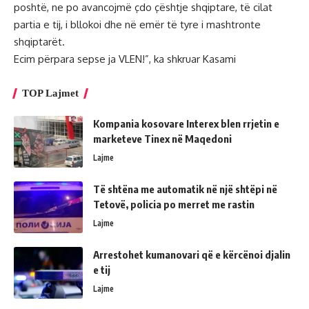
poshtë, ne po avancojmë çdo çështje shqiptare, të cilat
partia e tij, i bllokoi dhe në emër të tyre i mashtronte
shqiptarët.
Ecim përpara sepse ja VLEN!”, ka shkruar Kasami
TOP Lajmet
Kompania kosovare Interex blen rrjetin e
marketeve Tinex në Maqedoni
Lajme
Të shtëna me automatik në një shtëpi në
Tetovë, policia po merret me rastin
Lajme
Arrestohet kumanovari që e kërcënoi djalin
e tij
Lajme