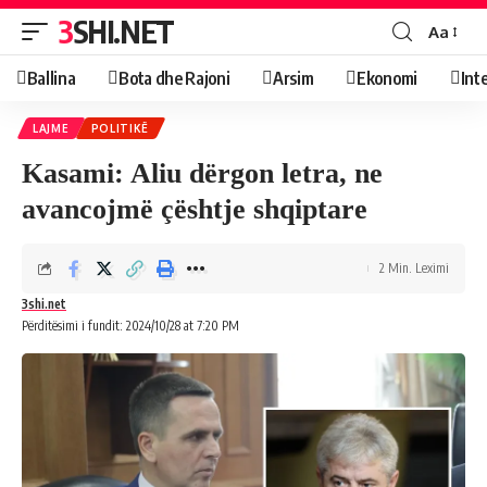
3SHI.NET
Aa
Ballina
Bota dhe Rajoni
Arsim
Ekonomi
Int
LAJME
POLITIKË
Kasami: Aliu dërgon letra, ne
avancojmë çështje shqiptare
2 Min. Leximi
3shi.net
Përditësimi i fundit: 2024/10/28 at 7:20 PM