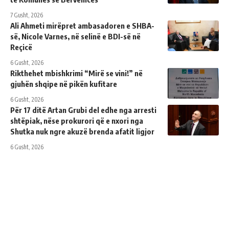
7 Gusht, 2026
Ali Ahmeti mirëpret ambasadoren e SHBA-
së, Nicole Varnes, në selinë e BDI-së në
Reçicë
6 Gusht, 2026
Rikthehet mbishkrimi “Mirë se vini!” në
gjuhën shqipe në pikën kufitare
6 Gusht, 2026
Për 17 ditë Artan Grubi del edhe nga arresti
shtëpiak, nëse prokurori që e nxori nga
Shutka nuk ngre akuzë brenda afatit ligjor
6 Gusht, 2026