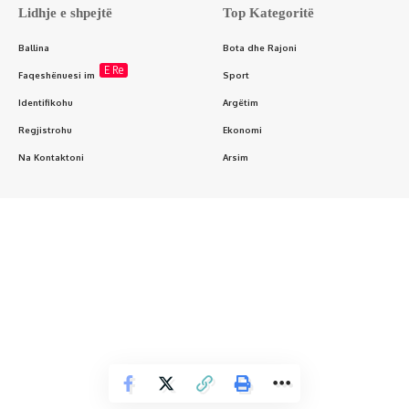
Lidhje e shpejtë
Top Kategoritë
Ballina
Bota dhe Rajoni
E Re
Faqeshënuesi im
Sport
Identifikohu
Argëtim
Regjistrohu
Ekonomi
Na Kontaktoni
Arsim