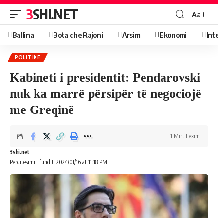
3SHI.NET
Aa
Ballina
Bota dhe Rajoni
Arsim
Ekonomi
Int
POLITIKË
Kabineti i presidentit: Pendarovski
nuk ka marrë përsipër të negociojë
me Greqinë
1 Min. Leximi
3shi.net
Përditësimi i fundit: 2024/01/16 at 11:18 PM