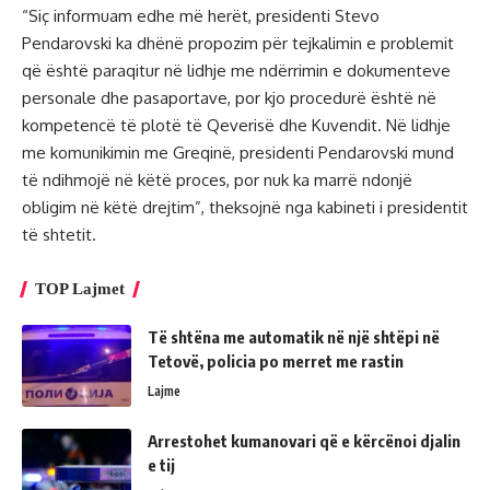
“Siç informuam edhe më herët, presidenti Stevo
Pendarovski ka dhënë propozim për tejkalimin e problemit
që është paraqitur në lidhje me ndërrimin e dokumenteve
personale dhe pasaportave, por kjo procedurë është në
kompetencë të plotë të Qeverisë dhe Kuvendit. Në lidhje
me komunikimin me Greqinë, presidenti Pendarovski mund
të ndihmojë në këtë proces, por nuk ka marrë ndonjë
obligim në këtë drejtim”, theksojnë nga kabineti i presidentit
të shtetit.
TOP Lajmet
Të shtëna me automatik në një shtëpi në
Tetovë, policia po merret me rastin
Lajme
Arrestohet kumanovari që e kërcënoi djalin
e tij