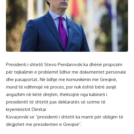
Presidenti i shtetit Stevo Pendarovski ka dhënë propozim
për tejkalimin e problemit lidhur me dokumentet personale
dhe pasaportat. Në lidhje me komunikimin me Greqinë,
mund të ndihmojë në proces, por nuk është bërë asnjë
angazhim në këtë drejtim, theksojnë nga kabineti i
presidentit të shtetit pas deklaratës së sotme të
kryeministrit Dimitar
Kovaçevski se “presidenti i shtetit ka marrë për obligim të
dëgjohet me presidenten e Greqisë”.