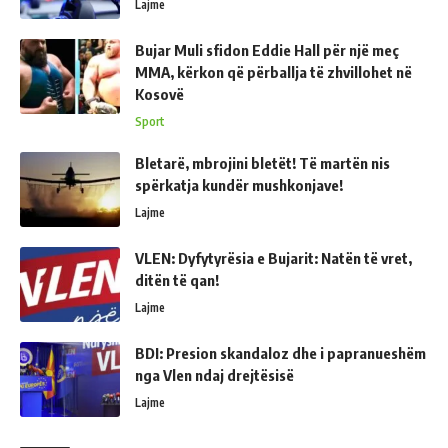
Lajme
Bujar Muli sfidon Eddie Hall për një meç
MMA, kërkon që përballja të zhvillohet në
Kosovë
Sport
Bletarë, mbrojini bletët! Të martën nis
spërkatja kundër mushkonjave!
Lajme
VLEN: Dyfytyrësia e Bujarit: Natën të vret,
ditën të qan!
Lajme
BDI: Presion skandaloz dhe i papranueshëm
nga Vlen ndaj drejtësisë
Lajme