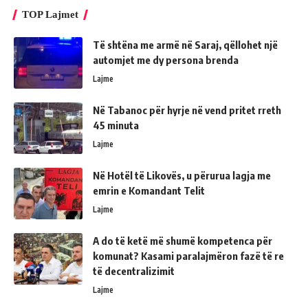
TOP Lajmet
Të shtëna me armë në Saraj, qëllohet një
automjet me dy persona brenda
Lajme
Në Tabanoc për hyrje në vend pritet rreth
45 minuta
Lajme
Në Hotël të Likovës, u përurua lagja me
emrin e Komandant Telit
Lajme
A do të ketë më shumë kompetenca për
komunat? Kasami paralajmëron fazë të re
të decentralizimit
Lajme