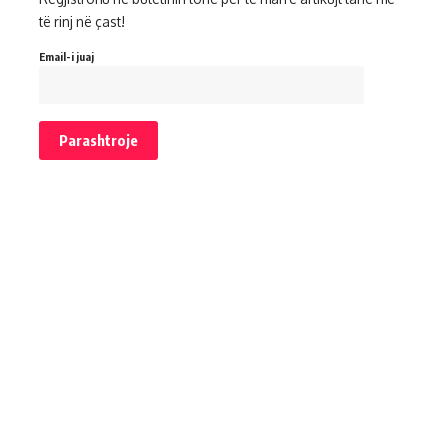
të rinj në çast!
Email-i juaj