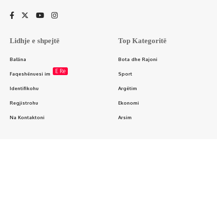
Lidhje e shpejtë
Top Kategoritë
Ballina
Bota dhe Rajoni
E Re
Faqeshënuesi im
Sport
Identifikohu
Argëtim
Regjistrohu
Ekonomi
Na Kontaktoni
Arsim