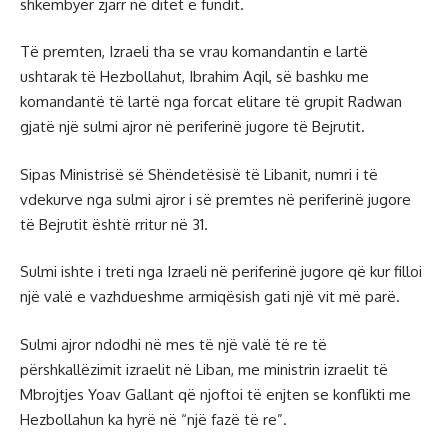
shkëmbyer zjarr në ditët e fundit.
Të premten, Izraeli tha se vrau komandantin e lartë
ushtarak të Hezbollahut, Ibrahim Aqil, së bashku me
komandantë të lartë nga forcat elitare të grupit Radwan
gjatë një sulmi ajror në periferinë jugore të Bejrutit.
Sipas Ministrisë së Shëndetësisë të Libanit, numri i të
vdekurve nga sulmi ajror i së premtes në periferinë jugore
të Bejrutit është rritur në 31.
Sulmi ishte i treti nga Izraeli në periferinë jugore që kur filloi
një valë e vazhdueshme armiqësish gati një vit më parë.
Sulmi ajror ndodhi në mes të një valë të re të
përshkallëzimit izraelit në Liban, me ministrin izraelit të
Mbrojtjes Yoav Gallant që njoftoi të enjten se konflikti me
Hezbollahun ka hyrë në “një fazë të re”.