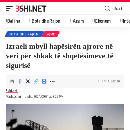
3SHI.NET
Aa
Ballina
Bota dhe Rajoni
Arsim
Ekonomi
Int
BOTA DHE RAJONI
LAJME
Izraeli mbyll hapësirën ajrore në
veri për shkak të shqetësimeve të
sigurisë
1 Min. Leximi
3shi.net
Përditësimi i fundit: 2024/09/21 at 3:25 PM