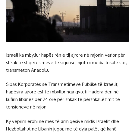
Izraeli ka mbyllur hapësirën e tij ajrore në rajonin verior për
shkak të shqetësimeve të sigurisë, njoftoi media lokale sot,
transmeton Anadolu.
Sipas Korporatës së Transmetimeve Publike të Izraelit,
hapësira ajrore është mbyllur nga qyteti Hadera deri në
kufirin libanez për 24 orë për shkak të përshkallëzimit të
tensioneve në rajon.
Ky veprim erdhi në mes të armiqësive midis Izraelit dhe
Hezbollahut në Libanin jugor, me të dyja palët që kanë