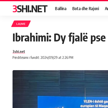
3SHI.NET
Ballina
Bota dhe Rajoni
A
LAJME
Ibrahimi: Dy fjalë pse
3shi.net
Përditësimi i fundit: 2024/09/29 at 2:26 PM