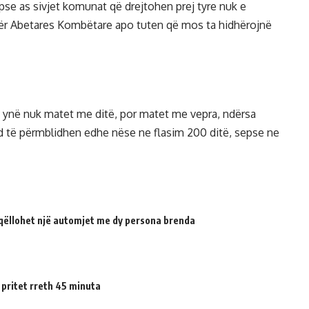
 pse as sivjet komunat që drejtohen prej tyre nuk e
ër Abetares Kombëtare apo tuten që mos ta hidhërojnë
 ynë nuk matet me ditë, por matet me vepra, ndërsa
nd të përmblidhen edhe nëse ne flasim 200 ditë, sepse ne
qëllohet një automjet me dy persona brenda
 pritet rreth 45 minuta