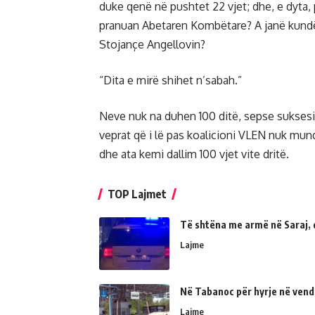
duke qenë në pushtet 22 vjet; dhe, e dyta,
pranuan Abetaren Kombëtare? A janë kund
Stojançe Angellovin?
“Dita e mirë shihet n’sabah.”
Neve nuk na duhen 100 ditë, sepse suksesi
veprat që i lë pas koalicioni VLEN nuk mu
dhe ata kemi dallim 100 vjet vite dritë.
TOP Lajmet
Të shtëna me armë në Saraj, 
Lajme
Në Tabanoc për hyrje në vend
Lajme