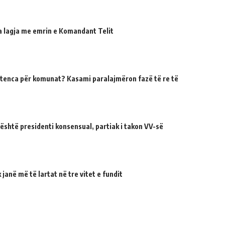
ua lagja me emrin e Komandant Telit
tenca për komunat? Kasami paralajmëron fazë të re të
 është presidenti konsensual, partiak i takon VV-së
janë më të lartat në tre vitet e fundit