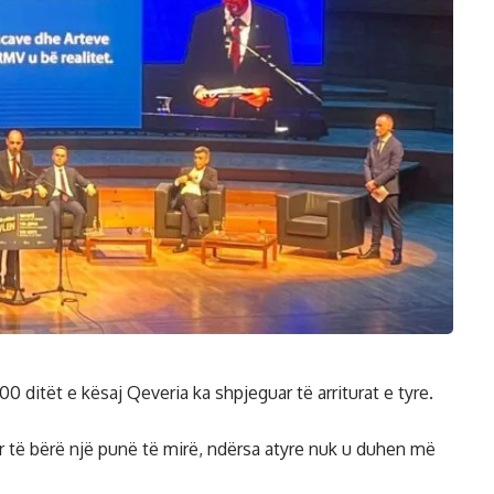
100 ditët e kësaj Qeveria ka shpjeguar të arriturat e tyre.
për të bërë një punë të mirë, ndërsa atyre nuk u duhen më