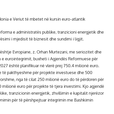
nia e Veriut të mbetet në kursin euro-atlantik
reforma e administratës publike, tranzicioni energjetik dhe
irësimi i mjedisit të biznesit dhe sundimi i ligjit.
ështje Evropiane, z. Orhan Murtezani, me seriozitet dhe
 e eurointegrimit, buxheti i Agjendës Reformuese për
27 është planifikuar në vlerë prej 750.4 milionë euro.
te të pakthyeshme për projekte investuese dhe 500
orshme, nga të cilat 250 milionë euro do të përdoren për
ilionë euro për projekte të tjera investimi. Kjo agjendë
e, tranzicionin energjetik, zhvillimin e kapitalit njerëzor
synimin për të përshpejtuar integrimin me Bashkimin