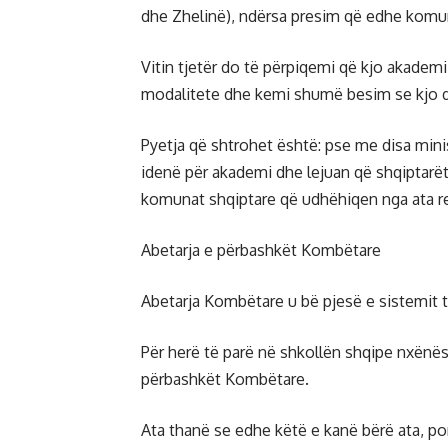
dhe Zhelinë), ndërsa presim që edhe komun
Vitin tjetër do të përpiqemi që kjo akademi 
modalitete dhe kemi shumë besim se kjo d
Pyetja që shtrohet është: pse me disa minis
idenë për akademi dhe lejuan që shqiptarët
komunat shqiptare që udhëhiqen nga ata r
Abetarja e përbashkët Kombëtare
Abetarja Kombëtare u bë pjesë e sistemit 
Për herë të parë në shkollën shqipe nxënës
përbashkët Kombëtare.
Ata thanë se edhe këtë e kanë bërë ata, por