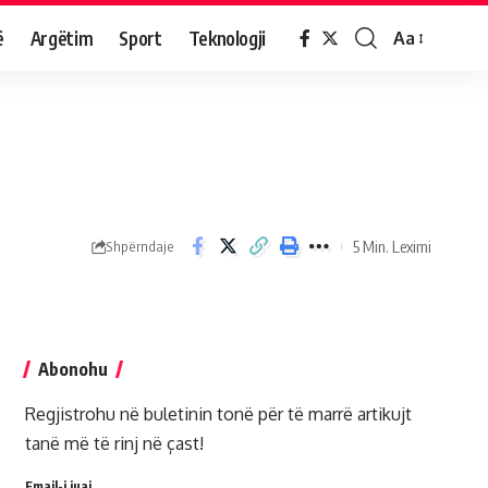
ë
Argëtim
Sport
Teknologji
Aa
5 Min. Leximi
Shpërndaje
Abonohu
Regjistrohu në buletinin tonë për të marrë artikujt
tanë më të rinj në çast!
Email-i juaj