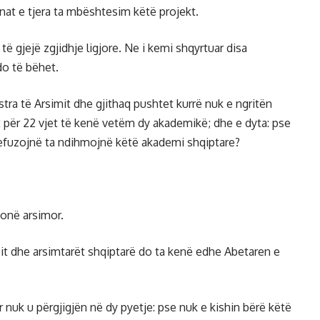
at e tjera ta mbështesim këtë projekt.
të gjejë zgjidhje ligjore. Ne i kemi shqyrtuar disa
o të bëhet.
tra të Arsimit dhe gjithaq pushtet kurrë nuk e ngritën
 për 22 vjet të kenë vetëm dy akademikë; dhe e dyta: pse
efuzojnë ta ndihmojnë këtë akademi shqiptare?
tonë arsimor.
it dhe arsimtarët shqiptarë do ta kenë edhe Abetaren e
 nuk u përgjigjën në dy pyetje: pse nuk e kishin bërë këtë