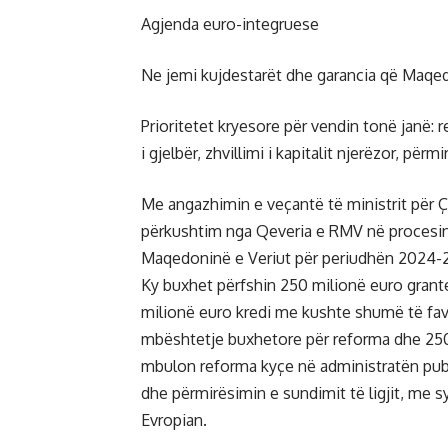
Agjenda euro-integruese
Ne jemi kujdestarët dhe garancia që Maqedo
Prioritetet kryesore për vendin tonë janë: 
i gjelbër, zhvillimi i kapitalit njerëzor, përm
Me angazhimin e veçantë të ministrit për Ç
përkushtim nga Qeveria e RMV në procesin
Maqedoninë e Veriut për periudhën 2024-20
Ky buxhet përfshin 250 milionë euro gran
milionë euro kredi me kushte shumë të fav
mbështetje buxhetore për reforma dhe 250 m
mbulon reforma kyçe në administratën publik
dhe përmirësimin e sundimit të ligjit, me 
Evropian.