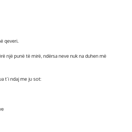
në qeveri.
 bërë një punë të mirë, ndërsa neve nuk na duhen më
ua t’i ndaj me ju sot:
ve