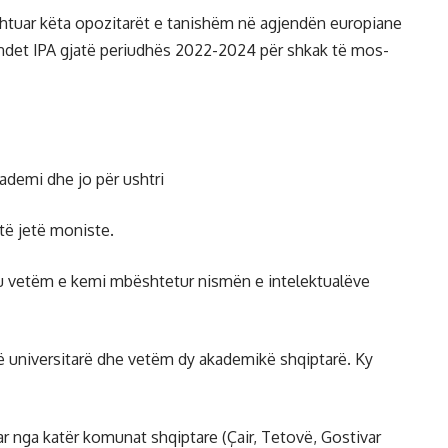
htuar këta opozitarët e tanishëm në agjendën europiane
ndet IPA gjatë periudhës 2022-2024 për shkak të mos-
ademi dhe jo për ushtri
të jetë moniste.
u vetëm e kemi mbështetur nismën e intelektualëve
ë universitarë dhe vetëm dy akademikë shqiptarë. Ky
r nga katër komunat shqiptare (Çair, Tetovë, Gostivar