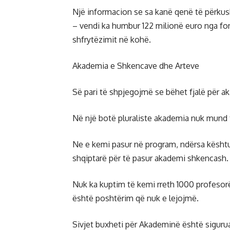
Një informacion se sa kanë qenë të përkus
– vendi ka humbur 122 milionë euro nga fo
shfrytëzimit në kohë.
Akademia e Shkencave dhe Arteve
Së pari të shpjegojmë se bëhet fjalë për ak
Në një botë pluraliste akademia nuk mund 
Ne e kemi pasur në program, ndërsa kësht
shqiptarë për të pasur akademi shkencash.
Nuk ka kuptim të kemi rreth 1000 profesor
është poshtërim që nuk e lejojmë.
Sivjet buxheti për Akademinë është sigurua