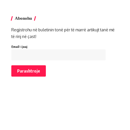
Abonohu
Regjistrohu në buletinin tonë për të marrë artikujt tanë më
të rinj në çast!
Email-i juaj