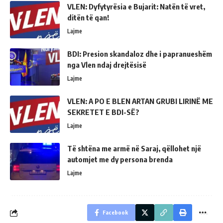
VLEN: Dyfytyrësia e Bujarit: Natën të vret,
ditën të qan!
Lajme
BDI: Presion skandaloz dhe i papranueshëm
nga Vlen ndaj drejtësisë
Lajme
VLEN: A PO E BLEN ARTAN GRUBI LIRINË ME
SEKRETET E BDI-SË?
Lajme
Të shtëna me armë në Saraj, qëllohet një
automjet me dy persona brenda
Lajme
Facebook