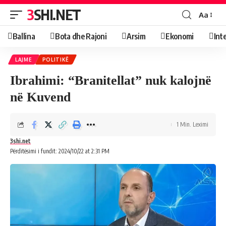
3SHI.NET
Aa
Ballina
Bota dhe Rajoni
Arsim
Ekonomi
Int
LAJME
POLITIKË
Ibrahimi: “Branitellat” nuk kalojnë
në Kuvend
1 Min. Leximi
3shi.net
Përditësimi i fundit: 2024/10/22 at 2:31 PM