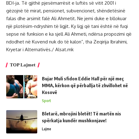
BDI-ja. Të gjithë pjesëmarrësit e luftës së vitit 2001 i
gëzojnë të mirat, pensionet, subvencionet, shëndetësinë
falas dhe arsimit falë Ali Ahmetit. Ne jemi duke e bllokuar
një plotësim-ndryshim të ligjit. Ky ligj që tani është në fuqi
sepse në funksion e ka sjell Ali Ahmeti, ndërsa propozimi që
ndodhet në Kuvend nuk do të kalon”, tha Zeqirija Ibrahimi,
Kryetar i Alternativës./ Alsat.mk
TOP Lajmet
Bujar Muli sfidon Eddie Hall për një meç
MMA, kërkon që përballja të zhvillohet në
Kosovë
Sport
Bletarë, mbrojini bletët! Të martën nis
spërkatja kundër mushkonjave!
Lajme