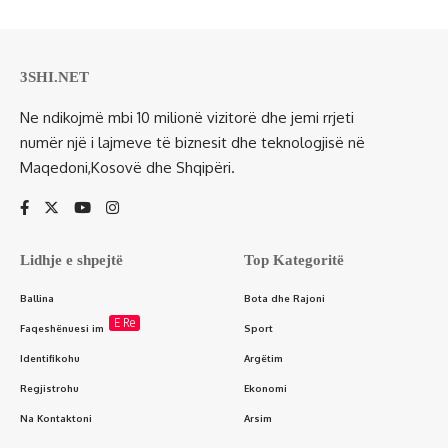
3SHI.NET
Ne ndikojmë mbi 10 milionë vizitorë dhe jemi rrjeti
numër një i lajmeve të biznesit dhe teknologjisë në
Maqedoni,Kosovë dhe Shqipëri.
Lidhje e shpejtë
Top Kategoritë
Ballina
Bota dhe Rajoni
E Re
Faqeshënuesi im
Sport
Identifikohu
Argëtim
Regjistrohu
Ekonomi
Na Kontaktoni
Arsim