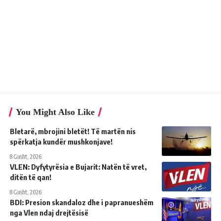
You Might Also Like
Bletarë, mbrojini bletët! Të martën nis
spërkatja kundër mushkonjave!
8 Gusht, 2026
VLEN: Dyfytyrësia e Bujarit: Natën të vret,
ditën të qan!
8 Gusht, 2026
BDI: Presion skandaloz dhe i papranueshëm
nga Vlen ndaj drejtësisë