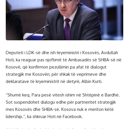
Deputeti i LDK-së dhe ish-kryeministri i Kosovës, Avdullah
Hoti, ka reaguar pas njoftimit të Ambasadës së SHBA-së në
Kosovë, që konfirmon pezullimin pa afat të dialogut
strategjik me Kosovën, për shkak të veprimeve dhe
deklaratave të kryeministrit në detyrë, Albin Kurti.
“Shumë keq. Para pesë vitesh ishim në Shtëpinë e Bardhë.
Sot suspendohet dialogu edhe për partneritet strategjik
mes Kosovës dhe SHBA-së. Kosova nuk e meriton këtë
lidership.”, ka shkruar Hoti në Facebook.