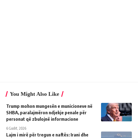
You Might Also Like
Trump mohon mungesën e municioneve në
SHBA, paralajmëron ndjekje penale për
personat që zbulojnë informacione
6 Gusht, 2026
Lajm i mirë për tregun e naftës: Irani dhe