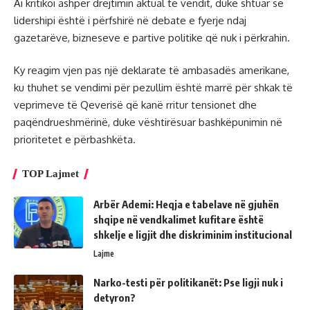
Ai kritikoi ashpër drejtimin aktual të vendit, duke shtuar se
lidershipi është i përfshirë në debate e fyerje ndaj
gazetarëve, bizneseve e partive politike që nuk i përkrahin.
Ky reagim vjen pas një deklarate të ambasadës amerikane,
ku thuhet se vendimi për pezullim është marrë për shkak të
veprimeve të Qeverisë që kanë rritur tensionet dhe
paqëndrueshmërinë, duke vështirësuar bashkëpunimin në
prioritetet e përbashkëta.
TOP Lajmet
Arbër Ademi: Heqja e tabelave në gjuhën
shqipe në vendkalimet kufitare është
shkelje e ligjit dhe diskriminim institucional
Lajme
Narko-testi për politikanët: Pse ligji nuk i
detyron?