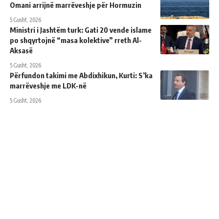
Omani arrijnë marrëveshje për Hormuzin
5 Gusht, 2026
Ministri i Jashtëm turk: ​​Gati 20 vende islame
po shqyrtojnë “masa kolektive” rreth Al-
Aksasë
5 Gusht, 2026
Përfundon takimi me Abdixhikun, Kurti: S’ka
marrëveshje me LDK-në
5 Gusht, 2026