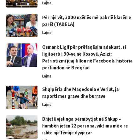
Lajme
Për një vit, 3000 nxënës më pak në klasën e
parë! (TABELA)
Lajme
Osmani: Ligji për prëfaqësim adekuat, si
ligji sërb i 90-ve në Kosovë, Azizi:
Patriotizmi juaj fillon në Facebook, historia
përfundon në Beograd
Lajme
Shqipëria dhe Maqedonia e Veriut, ja
raporti mes grave dhe burrave
Lajme
Dhjetë vjet nga përmbytjet në Shkup –
humbën jetën 22 persona, viktima më e re
ishte një fëmijë dyvjeçar