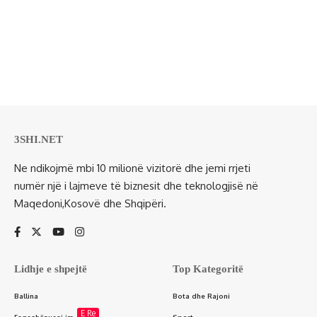
3SHI.NET
Ne ndikojmë mbi 10 milionë vizitorë dhe jemi rrjeti
numër një i lajmeve të biznesit dhe teknologjisë në
Maqedoni,Kosovë dhe Shqipëri.
Lidhje e shpejtë
Top Kategoritë
Ballina
Bota dhe Rajoni
E Re