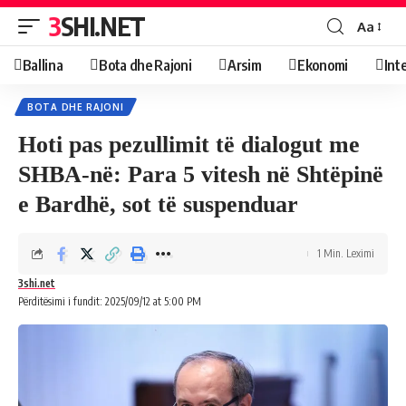
3SHI.NET
Aa
Ballina
Bota dhe Rajoni
Arsim
Ekonomi
Int
BOTA DHE RAJONI
Hoti pas pezullimit të dialogut me
SHBA-në: Para 5 vitesh në Shtëpinë
e Bardhë, sot të suspenduar
1 Min. Leximi
3shi.net
Përditësimi i fundit: 2025/09/12 at 5:00 PM