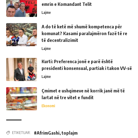
emrin e Komandant Telit
Lajme
A do të ketë më shumë kompetenca për
komunat? Kasami paralajmëron fazë të re
të decentralizimit
Lajme
Kurti: Preferenca jonë e parë është
presidenti konsensual, partiak i takon VV-së
Lajme
Çmimet e ushqimeve në korrik janë më të
lartat në tre vitet e fundit
Ekonomi
#AfrimGashi
,
toplajm
ETIKETUAR: