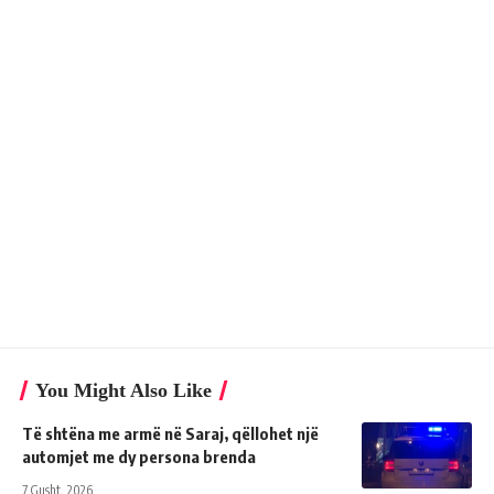
You Might Also Like
Të shtëna me armë në Saraj, qëllohet një
automjet me dy persona brenda
7 Gusht, 2026