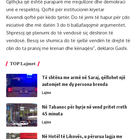
Gjithçka që është paraparë me rregullore dhe demokraci
unë e respektoj. Qoftë për institucionin kryetar
Kuvendi qoftë për këdo tjetër. Do të jemi të hapur për çdo
iniciativë dhe më datën 3 do ti ballafaqojmë argumentet.
Shpresoj që plenumi do të vendosë siç dëshiron të
vendosë. Besoj se shumica do të sjellë vendim të drejtë të
cilin do ta pranoj me krenari dhe kënaqësi”, deklaroi Gashi.
TOP Lajmet
Të shtëna me armë në Saraj, qëllohet një
automjet me dy persona brenda
Lajme
Në Tabanoc për hyrje në vend pritet rreth
45 minuta
Lajme
Në Hotël të Likovës, u përurua lagja me