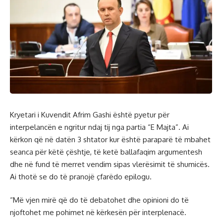
Kryetari i Kuvendit Afrim Gashi është pyetur për
interpelancën e ngritur ndaj tij nga partia “E Majta”. Ai
kërkon që në datën 3 shtator kur është paraparë të mbahet
seanca për këtë çështje, të ketë ballafaqim argumentesh
dhe në fund të merret vendim sipas vlerësimit të shumicës.
Ai thotë se do të pranojë çfarëdo epilogu.
“Më vjen mirë që do të debatohet dhe opinioni do të
njoftohet me pohimet në kërkesën për interplenacë.