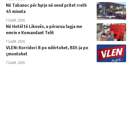
Në Tabanoc për hyrje në vend pritet rreth
45 minuta
7 Gusht, 2026
Në Hotël të Likovës, u përurua lagja me
emrin e Komandant Telit
7 Gusht, 2026
VLEN: Korridori 8 po ndërtohet, BDI-ja po
çmontohet
7 Gusht, 2026