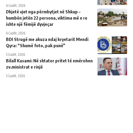
6 Gusht, 2026
Dhjetë vjet nga përmbytjet në Shkup –
humbën jetën 22 persona, viktima më e re
ishte një fëmijë dyvjeçar
6 Gusht, 2026
BDI Strugë me akuza ndaj kryetarit Mendi
Qyra: “Shumë foto, pak punë”
5 Gusht, 2026
Bilall Kasami: Në shtator pritet të emërohen
zv.ministrat e rinjë
5 Gusht, 2026