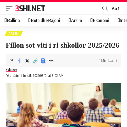
3SHI.NET
Aa
Ballina
Bota dhe Rajoni
Arsim
Ekonomi
Int
ARSIM
Fillon sot viti i ri shkollor 2025/2026
1 Min. Leximi
3shi.net
Përditësimi i fundit: 2025/09/01 at 9:02 AM