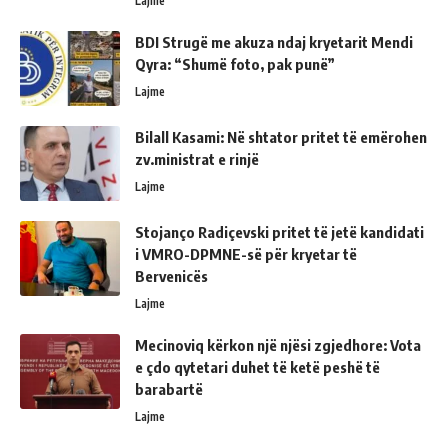
Lajme
BDI Strugë me akuza ndaj kryetarit Mendi
Qyra: “Shumë foto, pak punë”
Lajme
Bilall Kasami: Në shtator pritet të emërohen
zv.ministrat e rinjë
Lajme
Stojanço Radiçevski pritet të jetë kandidati
i VMRO-DPMNE-së për kryetar të
Bervenicës
Lajme
Mecinoviq kërkon një njësi zgjedhore: Vota
e çdo qytetari duhet të ketë peshë të
barabartë
Lajme