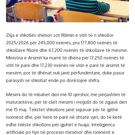
Zilja e shkollës shënon sot fillimin e vitit të ri shkollor
2025/2026 për 245,000 nxënës, pra 177,800 nxënës të
shkollave fillore dhe 67,200 nxënës të shkollave të mesme.
Ministria e Arsimit ka marrë të dhëna për 17,250 nxënës të
vitit të parë dhe 17,230 nxënës në vitin e parë të arsimit të
mesëm, por të dhënat nuk janë përfundimtare, duke pasur
parasysh se shkollat ende po dorëzojnë shifra.
Mësimi do të mbahet deri më 10 qershor, me përjashtim të
maturantëve, për të cilët mësimi i rregullt do të zgjasë deri
më 15 maj. Tekstet shkollore janë siguruar për të gjithë
nxënësit dhe, për herë të parë në shtatë vjet, do të ketë
edhe tekste shkollore për gjuhët e huaja. Inteligjenca
artificiale po hyn në procesin mësimor dhe nxënësit e