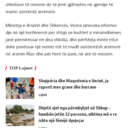
shkollave të mesme do të jenë gjithashtu në gjendje të
marrin asistentë arsimorë.
Ministrja e Arsimit dhe Shkencës, Vesna Janevska informoi
dje në një konferencë për shtyp se kushtet e mësimdhënies
janë përmirësuar në disa shkolla, dhe përfshirja është rritur
duke punësuar një numër më të madh asistentësh arsimorë
në arsimin fillor dhe për herë të parë, në atë të mesëm.
TOP Lajmet
Shqipëria dhe Maqedonia e Veriut, ja
raporti mes grave dhe burrave
Lajme
Dhjetë vjet nga përmbytjet në Shkup –
humbën jetën 22 persona, viktima më e re
ishte një fëmijë dyvjeçar