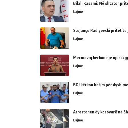
Bilall Kasami: Në shtator prit
Lajme
Stojanço Radiçevski pritet t
Lajme
Mecinoviq kërkon një njësi zg
Lajme
BDI kërkon hetim për dyshime
Lajme
Arrestohen dy kosovarë në Shk
Lajme