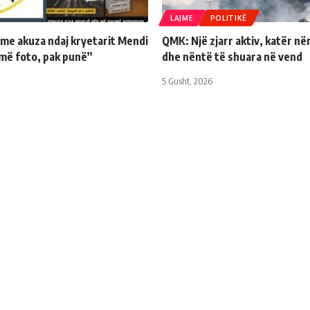
LAJME
POLITIKË
 me akuza ndaj kryetarit Mendi
QMK: Një zjarr aktiv, katër në
më foto, pak punë”
dhe nëntë të shuara në vend
5 Gusht, 2026