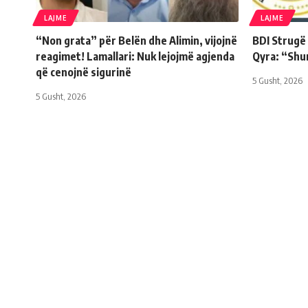
LAJME
LAJME
“Non grata” për Belën dhe Alimin, vijojnë
BDI Strugë
reagimet! Lamallari: Nuk lejojmë agjenda
Qyra: “Shu
që cenojnë sigurinë
5 Gusht, 2026
5 Gusht, 2026