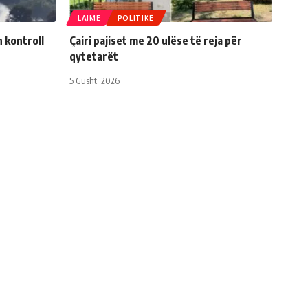
LAJME
POLITIKË
n kontroll
Çairi pajiset me 20 ulëse të reja për
qytetarët
5 Gusht, 2026