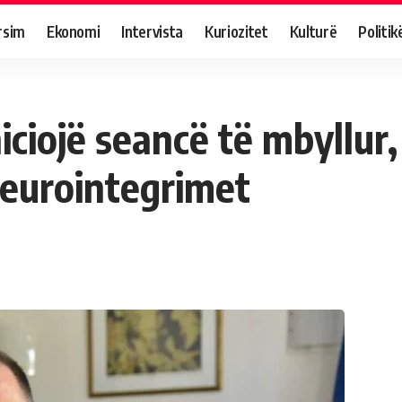
rsim
Ekonomi
Intervista
Kuriozitet
Kulturë
Politik
iciojë seancë të mbyllur
r eurointegrimet