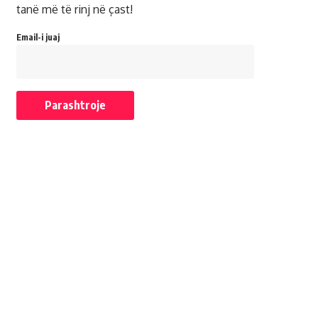
tanë më të rinj në çast!
Email-i juaj