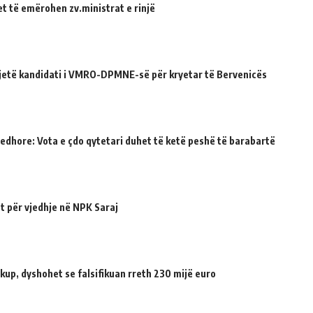
et të emërohen zv.ministrat e rinjë
ë jetë kandidati i VMRO-DPMNE-së për kryetar të Bervenicës
jedhore: Vota e çdo qytetari duhet të ketë peshë të barabartë
t për vjedhje në NPK Saraj
up, dyshohet se falsifikuan rreth 230 mijë euro