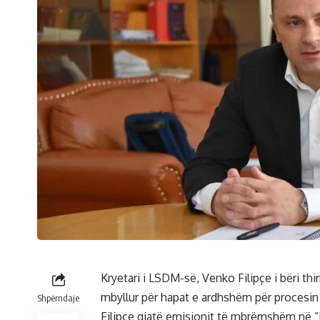
Kryetari i LSDM-së, Venko Filipçe i bëri thir
mbyllur për hapat e ardhshëm për procesin 
Shpërndaje
Filipçe gjatë emisionit të mbrëmshëm në “