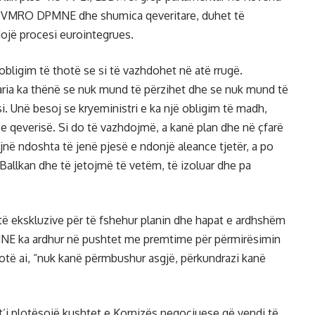
lën VMRO DPMNE dhe shumica qeveritare, duhet të
ojë procesi eurointegrues.
ligim të thotë se si të vazhdohet në atë rrugë.
garia ka thënë se nuk mund të përzihet dhe se nuk mund të
i. Unë besoj se kryeministri e ka një obligim të madh,
n e qeverisë. Si do të vazhdojmë, a kanë plan dhe në çfarë
në ndoshta të jenë pjesë e ndonjë aleance tjetër, a po
Ballkan dhe të jetojmë të vetëm, të izoluar dhe pa
rejtë ekskluzive për të fshehur planin dhe hapat e ardhshëm
NE ka ardhur në pushtet me premtime për përmirësimin
otë ai, “nuk kanë përmbushur asgjë, përkundrazi kanë
 t’i plotësojë kushtet e Kornizës negociuese që vendi të