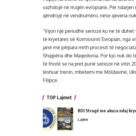
vazhdojë në rrugën evropiane. Për ndarjen 
qëndrojë në vendnumëro, nëse qeveria nuk
“Vijon një periudhë serioze ku ne të duhet
të kryetares së Komisionit Evropian, nga v
janë më përpara rreth procesit të negociata
Shqipëria dhe Maqedonia. Por kjo nuk do 
të thotë se na pret punë serioze në vitin 
lëshuar trenin, mbetemi me Moldavinë, Ukr
Filipçe.
TOP Lajmet
BDI Strugë me akuza ndaj kry
Lajme