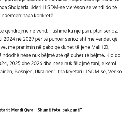
nga Shqipëria, lideri i LSDM-së vlerëson se vendi do të
 ndërmerr hapa konkretë.
 të qëndrojmë në vend. Tashmë ka një plan, plan serioz,
iti 2024 në 2029 për të punuar seriozisht me vendet që
ve, me pranimin në pako që duhet të jenë Mali i Zi,
të ndodhë nëse nuk bëjmë atë që duhet të bëjmë. Kjo do
2024, 2025 dhe 2026 dhe nëse nuk fillojmë tani, e kemi
ainën, Bosnjën, Ukrainën”, tha kryetari i LSDM-së, Venko
etarit Mendi Qyra: “Shumë foto, pak punë”