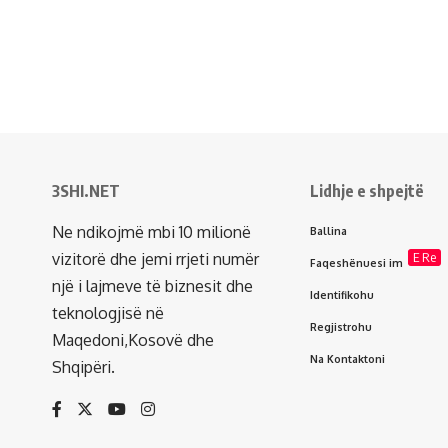
3SHI.NET
Lidhje e shpejtë
Ne ndikojmë mbi 10 milionë
Ballina
vizitorë dhe jemi rrjeti numër
E Re
Faqeshënuesi im
një i lajmeve të biznesit dhe
Identifikohu
teknologjisë në
Regjistrohu
Maqedoni,Kosovë dhe
Na Kontaktoni
Shqipëri.