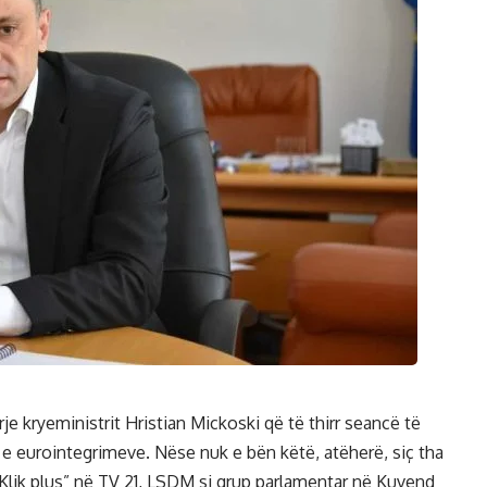
rje kryeministrit Hristian Mickoski që të thirr seancë të
e eurointegrimeve. Nëse nuk e bën këtë, atëherë, siç tha
Klik plus” në TV 21, LSDM si grup parlamentar në Kuvend