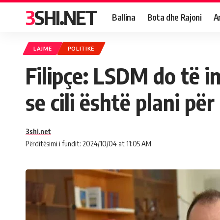
3SHI.NET
Ballina
Bota dhe Rajoni
A
LAJME
POLITIKË
Filipçe: LSDM do të in
se cili është plani pë
3shi.net
Përditësimi i fundit: 2024/10/04 at 11:05 AM