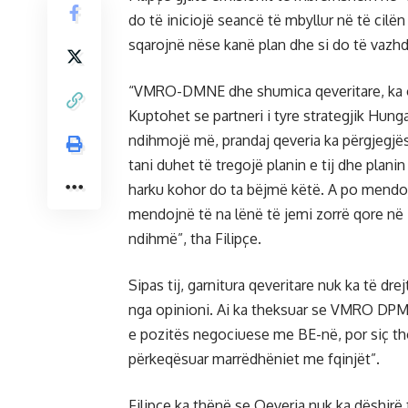
do të iniciojë seancë të mbyllur në të ci
sqarojnë nëse kanë plan dhe si do të vazhd
“VMRO-DMNE dhe shumica qeveritare, ka ob
Kuptohet se partneri i tyre strategjik Hun
ndihmojë më, prandaj qeveria ka përgjegjës
tani duhet të tregojë planin e tij dhe plani
harku kohor do ta bëjmë këtë. A po mendoj
mendojnë të na lënë të jemi zorrë qore në 
ndihmë”, tha Filipçe.
Sipas tij, garnitura qeveritare nuk ka të d
nga opinioni. Ai ka theksuar se VMRO DPM
e pozitës negociuese me BE-në, por siç th
përkeqësuar marrëdhëniet me fqinjët”.
Filipçe ka thënë se Qeveria nuk ka dëshirë