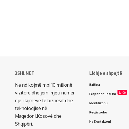
3SHI.NET
Lidhje e shpejtë
Ne ndikojmë mbi 10 milionë
Ballina
vizitorë dhe jemi rrjeti numër
E Re
Faqeshënuesi im
një i lajmeve të biznesit dhe
Identifikohu
teknologjisë në
Regjistrohu
Maqedoni,Kosovë dhe
Na Kontaktoni
Shqipëri.