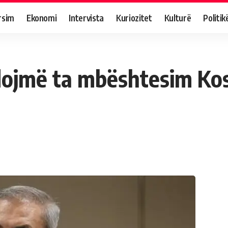
rsim
Ekonomi
Intervista
Kuriozitet
Kulturë
Politik
hdojmë ta mbështesim Ko