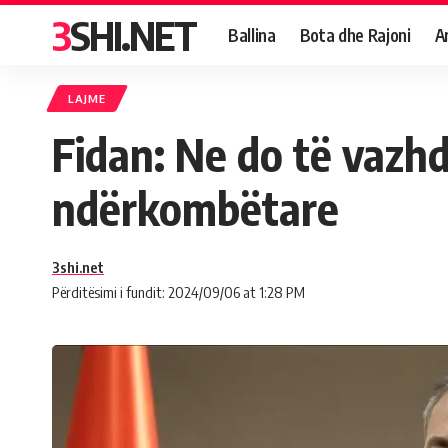
3SHI.NET
Ballina
Bota dhe Rajoni
A
LAJME
Fidan: Ne do të vaz
ndërkombëtare
3shi.net
Përditësimi i fundit: 2024/09/06 at 1:28 PM