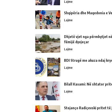
Lajme
Shqipëria dhe Maqedonia e Ve
Lajme
Dhjetë vjet nga përmbytjet në
fëmijë dyvjeçar
Lajme
BDI Strugë me akuza ndaj kry
Lajme
Bilall Kasami: Në shtator prit
Lajme
Stojanço Radiçevski pritet t