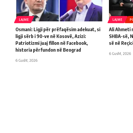
LAJME
LAJME
P
Osmani: Ligji për prëfaqësim adekuat, si
Ali Ahmeti
ligji sërb i 90-ve në Kosovë, Azizi:
SHBA-së, Ni
Patriotizmi juaj fillon në Facebook,
së në Reçic
historia përfundon në Beograd
6 Gusht, 2026
6 Gusht, 2026