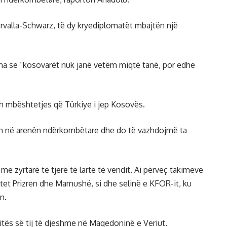
rvalla-Schwarz, të dy kryediplomatët mbajtën një
 tha se “kosovarët nuk janë vetëm miqtë tanë, por edhe
eth mbështetjes që Türkiye i jep Kosovës.
 në arenën ndërkombëtare dhe do të vazhdojmë ta
 me zyrtarë të tjerë të lartë të vendit. Ai përveç takimeve
etet Prizren dhe Mamushë, si dhe selinë e KFOR-it, ku
n.
zitës së tij të djeshme në Maqedoninë e Veriut.