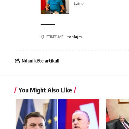
Lajme
ETIKETUAR:
toplajm
Ndani këtë artikull
You Might Also Like