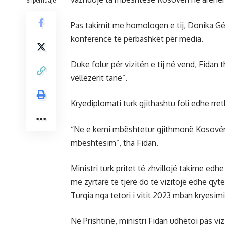
Shpërndaje
Pas takimit me homologen e tij, Donika Gë
konferencë të përbashkët për media.
Duke folur për vizitën e tij në vend, Fidan
vëllezërit tanë”.
Kryediplomati turk gjithashtu foli edhe rr
“Ne e kemi mbështetur gjithmonë Kosovën
mbështesim”, tha Fidan.
Ministri turk pritet të zhvillojë takime edhe
me zyrtarë të tjerë do të vizitojë edhe qyt
Turqia nga tetori i vitit 2023 mban kryesimi
Në Prishtinë, ministri Fidan udhëtoi pas vi