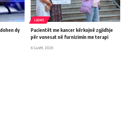
LAJME
ndohen dy
Pacientët me kancer kërkojnë zgjidhje
për vonesat në furnizimin me terapi
6 Gusht, 2026