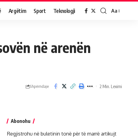
ë
Argëtim
Sport
Teknologji
Aa
sovën në arenën
2 Min. Leximi
Shpërndaje
Abonohu
Regjistrohu në buletinin tonë për të marrë artikujt