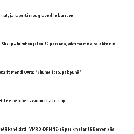
riut, ja raporti mes grave dhe burrave
 Shkup – humbën jetën 22 persona, viktima më e re ishte një
etarit Mendi Qyra: “Shumë foto, pak punë”
et të emërohen zv.ministrat e rinjë
ë jetë kandidati i VMRO-DPMNE-së për kryetar të Bervenicës