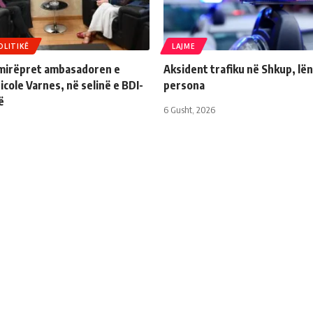
OLITIKË
LAJME
 mirëpret ambasadoren e
Aksident trafiku në Shkup, lë
cole Varnes, në selinë e BDI-
persona
ë
6 Gusht, 2026