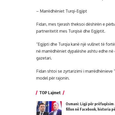
– Marrëdhëniet Turqi-Egjipt
Fidan, mes tjerash theksoi dëshirën e përba
partneritetit mes Turqisë dhe Egjiptit.
“Egjipti dhe Turqia kanë një vullnet të fortë
në marrëdhëniet dypalëshe ashtu edhe në çë
gazetari.
Fidan shtoi se zyrtarizimi i marrëdhënieve 
model për rajonin.
TOP Lajmet
Osmani: Ligji për prëfaqësim a
fillon në Facebook, historia 