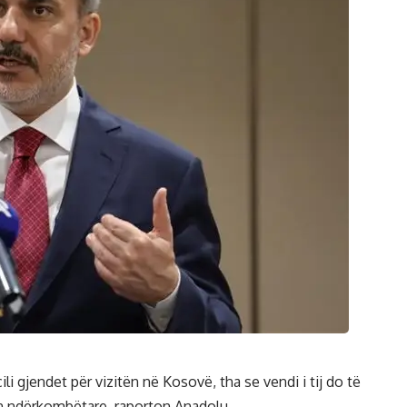
cili gjendet për vizitën në Kosovë, tha se vendi i tij do të
 ndërkombëtare, raporton Anadolu.