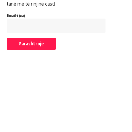
tanë më të rinj në çast!
Email-i juaj