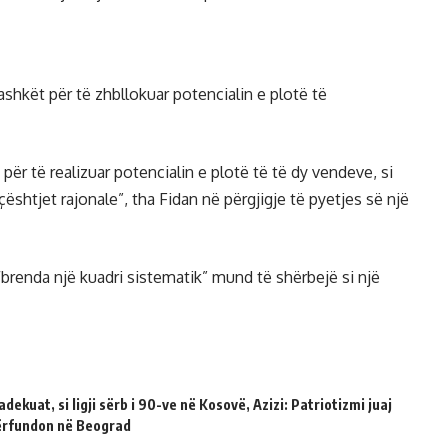
shkët për të zhbllokuar potencialin e plotë të
 për të realizuar potencialin e plotë të të dy vendeve, si
shtjet rajonale”, tha Fidan në përgjigje të pyetjes së një
“brenda një kuadri sistematik” mund të shërbejë si një
dekuat, si ligji sërb i 90-ve në Kosovë, Azizi: Patriotizmi juaj
përfundon në Beograd