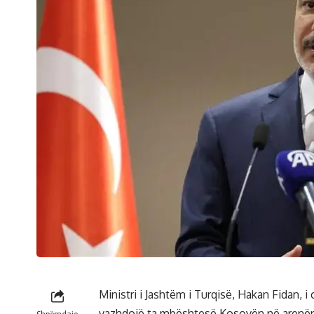
Ministri i Jashtëm i Turqisë, Hakan Fidan, i 
vazhdojë ta mbështesë Kosovën në arenën