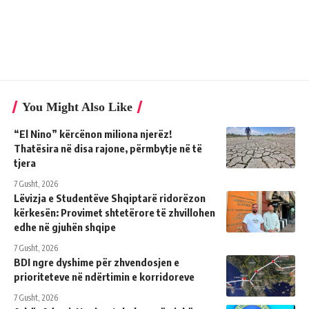
You Might Also Like
“El Nino” kërcënon miliona njerëz!
Thatësira në disa rajone, përmbytje në të
tjera
7 Gusht, 2026
Lëvizja e Studentëve Shqiptarë ridorëzon
kërkesën: Provimet shtetërore të zhvillohen
edhe në gjuhën shqipe
7 Gusht, 2026
BDI ngre dyshime për zhvendosjen e
prioriteteve në ndërtimin e korridoreve
7 Gusht, 2026