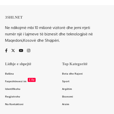
3SHI.NET
Ne ndikojmë mbi 10 milionë vizitorë dhe jemi rrjeti
numër një i lajmeve të biznesit dhe teknologjisë në
Maqedoni,Kosovë dhe Shqipëri.
Lidhje e shpejtë
Top Kategoritë
Ballina
Bota dhe Rajoni
E Re
Faqeshënuesi im
Sport
Identifikohu
Argëtim
Regjistrohu
Ekonomi
Na Kontaktoni
Arsim