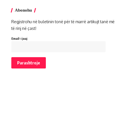
Abonohu
Regjistrohu në buletinin tonë për të marrë artikujt tanë më
të rinj në çast!
Email-i juaj