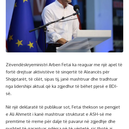
Zëvendëskryeministri Arben Fetai ka reaguar me një apel të
fortë drejtuar aktivistëve të sinqertë të Aleancës për
Shqiptarët, të cilët, sipas tij, janë mashtruar dhe tradhtuar
nga lidershipi aktual që ka zgjedhur të bëhet pjesë e BDI-
së.
Në një deklaratë të publikuar sot, Fetai thekson se pengjet
e Ali Ahmetit i kanë mashtruar strukturat e ASH-së me
premtime të rreme për dalje të pavarur në zgjedhje dhe
pushtet të garantuar, ndërsa në të vërtetë, siç thotë ai,