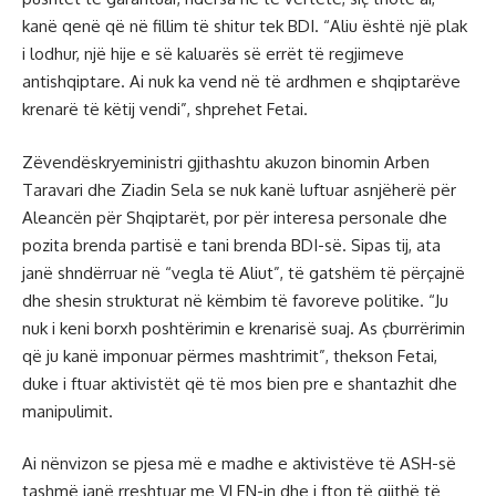
kanë qenë që në fillim të shitur tek BDI. “Aliu është një plak
i lodhur, një hije e së kaluarës së errët të regjimeve
antishqiptare. Ai nuk ka vend në të ardhmen e shqiptarëve
krenarë të këtij vendi”, shprehet Fetai.
Zëvendëskryeministri gjithashtu akuzon binomin Arben
Taravari dhe Ziadin Sela se nuk kanë luftuar asnjëherë për
Aleancën për Shqiptarët, por për interesa personale dhe
pozita brenda partisë e tani brenda BDI-së. Sipas tij, ata
janë shndërruar në “vegla të Aliut”, të gatshëm të përçajnë
dhe shesin strukturat në këmbim të favoreve politike. “Ju
nuk i keni borxh poshtërimin e krenarisë suaj. As çburrërimin
që ju kanë imponuar përmes mashtrimit”, thekson Fetai,
duke i ftuar aktivistët që të mos bien pre e shantazhit dhe
manipulimit.
Ai nënvizon se pjesa më e madhe e aktivistëve të ASH-së
tashmë janë rreshtuar me VLEN-in dhe i fton të gjithë të