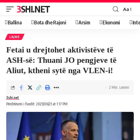
3SHI.NET
Aa
Ballina
Bota dhe Rajoni
Arsim
Ekonomi
Int
LAJME
Fetai u drejtohet aktivistëve të
ASH-së: Thuani JO pengjeve të
Aliut, ktheni sytë nga VLEN-i!
2 Min. Leximi
3shi.net
Përditësimi i fundit: 2025/06/21 at 1:17 PM