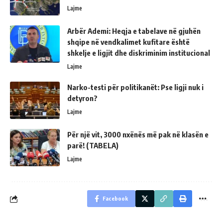
Lajme
Arbër Ademi: Heqja e tabelave në gjuhën
shqipe në vendkalimet kufitare është
shkelje e ligjit dhe diskriminim institucional
Lajme
Narko-testi për politikanët: Pse ligji nuk i
detyron?
Lajme
Për një vit, 3000 nxënës më pak në klasën e
parë! (TABELA)
Lajme
Facebook