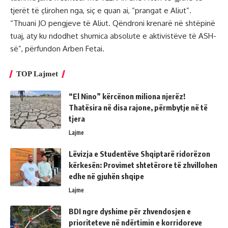
tjerët të çlirohen nga, siç e quan ai, “prangat e Aliut”.
“Thuani JO pengjeve të Aliut. Qëndroni krenarë në shtëpinë
tuaj, aty ku ndodhet shumica absolute e aktivistëve të ASH-
së”, përfundon Arben Fetai.
TOP Lajmet
“El Nino” kërcënon miliona njerëz!
Thatësira në disa rajone, përmbytje në të
tjera
Lajme
Lëvizja e Studentëve Shqiptarë ridorëzon
kërkesën: Provimet shtetërore të zhvillohen
edhe në gjuhën shqipe
Lajme
BDI ngre dyshime për zhvendosjen e
prioriteteve në ndërtimin e korridoreve