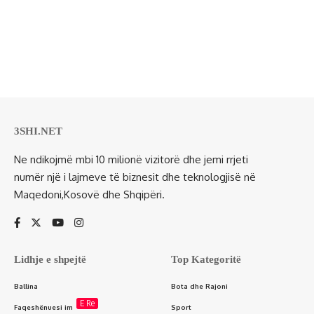
3SHI.NET
Ne ndikojmë mbi 10 milionë vizitorë dhe jemi rrjeti
numër një i lajmeve të biznesit dhe teknologjisë në
Maqedoni,Kosovë dhe Shqipëri.
Lidhje e shpejtë
Top Kategoritë
Ballina
Bota dhe Rajoni
E Re
Faqeshënuesi im
Sport