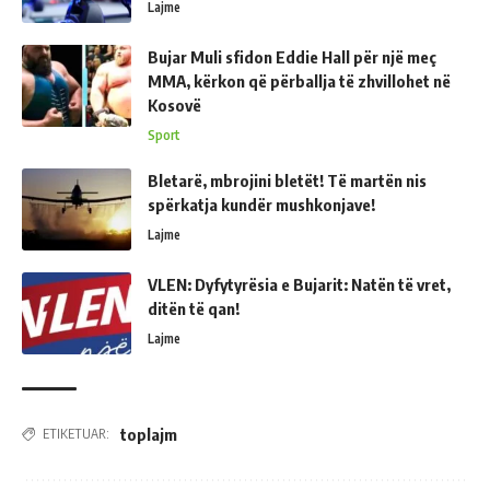
Lajme
Bujar Muli sfidon Eddie Hall për një meç
MMA, kërkon që përballja të zhvillohet në
Kosovë
Sport
Bletarë, mbrojini bletët! Të martën nis
spërkatja kundër mushkonjave!
Lajme
VLEN: Dyfytyrësia e Bujarit: Natën të vret,
ditën të qan!
Lajme
toplajm
ETIKETUAR: