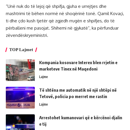
“Unë nuk do të lejoj që shpifja, gjuha e urrejtjes dhe
mashtrimi të bëhen normë në shoqërinë tonë. Qamil Kovaçi,
ti dhe çdo kush tjetër që zgjedh rrugën e shpifjes, do të
përballeni me pasojat. Shihemi në gjykatë”, ka përfunduar
zëvendëskryeministri.
TOP Lajmet
Kompania kosovare Interex blen rrjetin e
marketeve Tinex në Maqedoni
Lajme
Të shtëna me automatik në një shtëpi në
Tetovë, policia po merret me rastin
Lajme
Arrestohet kumanovari që e kërcënoi djalin
e tij