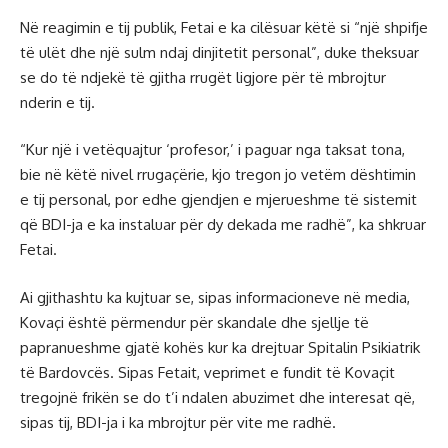
Në reagimin e tij publik, Fetai e ka cilësuar këtë si “një shpifje
të ulët dhe një sulm ndaj dinjitetit personal”, duke theksuar
se do të ndjekë të gjitha rrugët ligjore për të mbrojtur
nderin e tij.
“Kur një i vetëquajtur ‘profesor,’ i paguar nga taksat tona,
bie në këtë nivel rrugaçërie, kjo tregon jo vetëm dështimin
e tij personal, por edhe gjendjen e mjerueshme të sistemit
që BDI-ja e ka instaluar për dy dekada me radhë”, ka shkruar
Fetai.
Ai gjithashtu ka kujtuar se, sipas informacioneve në media,
Kovaçi është përmendur për skandale dhe sjellje të
papranueshme gjatë kohës kur ka drejtuar Spitalin Psikiatrik
të Bardovcës. Sipas Fetait, veprimet e fundit të Kovaçit
tregojnë frikën se do t’i ndalen abuzimet dhe interesat që,
sipas tij, BDI-ja i ka mbrojtur për vite me radhë.