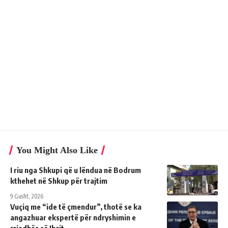
You Might Also Like
I riu nga Shkupi që u lëndua në Bodrum
kthehet në Shkup për trajtim
9 Gusht, 2026
Vuçiq me “ide të çmendur”, thotë se ka
angazhuar ekspertë për ndryshimin e