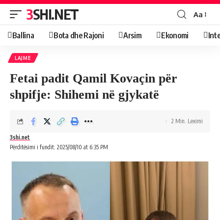
3SHI.NET
Aa
Ballina
Bota dhe Rajoni
Arsim
Ekonomi
Int
LAJME
Fetai padit Qamil Kovaçin për
shpifje: Shihemi në gjykatë
2 Min. Leximi
3shi.net
Përditësimi i fundit: 2025/08/10 at 6:35 PM