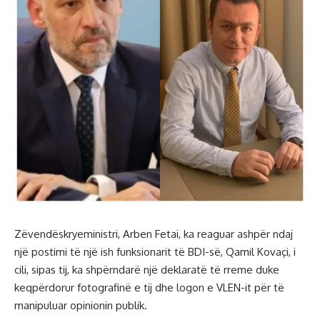
Zëvendëskryeministri, Arben Fetai, ka reaguar ashpër ndaj
një postimi të një ish funksionarit të BDI-së, Qamil Kovaçi, i
cili, sipas tij, ka shpërndarë një deklaratë të rreme duke
keqpërdorur fotografinë e tij dhe logon e VLEN-it për të
manipuluar opinionin publik.