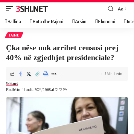
3SHI.NET
Aa
Ballina
Bota dhe Rajoni
Arsim
Ekonomi
Int
LAJME
Çka nëse nuk arrihet censusi prej
40% në zgjedhjet presidenciale?
5 Min. Leximi
3shi.net
Përditësimi i fundit: 2024/05/08 at 12:42 PM