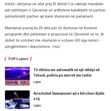
është i detyruar në afat prej 10 ditësh t’ia caktojë mandatin
për përbërjen e Qeverisë së ardhshme kandidatit të partisë,
përkatësisht partive që kanë shumicën në parlament.
Mandatari pastaj ka 20 ditë për të dorëzuar në Kuvend
programin dhe përbërjen e propozuar të Qeverisë së re. Ai
duhet të votohet me shumicën e votave (61) nga numri i
përgjithshëm i deputetëve. /rse/
TOP Lajmet
Të shtëna me automatik në një shtëpi në
Tetovë, policia po merret me rastin
Lajme
Arrestohet kumanovari që e kërcënoi djalin
e tij
Lajme