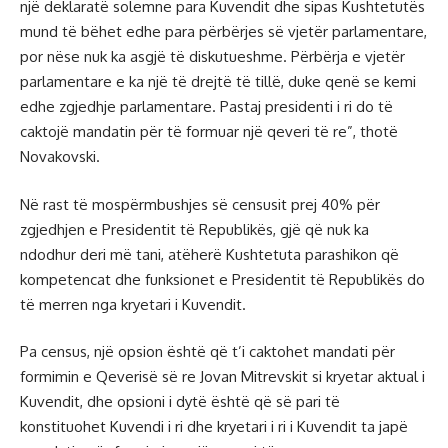
një deklaratë solemne para Kuvendit dhe sipas Kushtetutës
mund të bëhet edhe para përbërjes së vjetër parlamentare,
por nëse nuk ka asgjë të diskutueshme. Përbërja e vjetër
parlamentare e ka një të drejtë të tillë, duke qenë se kemi
edhe zgjedhje parlamentare. Pastaj presidenti i ri do të
caktojë mandatin për të formuar një qeveri të re”, thotë
Novakovski.
Në rast të mospërmbushjes së censusit prej 40% për
zgjedhjen e Presidentit të Republikës, gjë që nuk ka
ndodhur deri më tani, atëherë Kushtetuta parashikon që
kompetencat dhe funksionet e Presidentit të Republikës do
të merren nga kryetari i Kuvendit.
Pa census, një opsion është që t’i caktohet mandati për
formimin e Qeverisë së re Jovan Mitrevskit si kryetar aktual i
Kuvendit, dhe opsioni i dytë është që së pari të
konstituohet Kuvendi i ri dhe kryetari i ri i Kuvendit ta japë