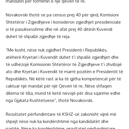
mandatin për formimin e një qeveri të re.
Novakovski thotë se pa census prej 40 për qind, Komisioni
Shtetëror i Zgjedhjeve i konsideron zgjedhjet presidenciale
si të pasuksesshme dhe në afat prej 40 ditësh Kuvendi
duhet të shpallë zgjedhje të reja.
“Me kusht, nëse nuk zgjidhet Presidenti i Republikës,
atëherë Kryetari i Kuvendit duhet t’i shpallë zgjedhjet dhe
të udhëzojë Komisionin Shtetëror të Zgjedhjeve t’i zhvillojë
ato dhe Kryetari i Kuvendit të marrë pozitën e Presidentit të
Republikës. Në këtë rast ai ka të gjitha kompetencat për të
caktuar një mandat për një Qeveri të re. Nëse shfaqen
dilema të tilla, mund të ketë nevojë për disa sqarime edhe
nga Gjykata Kushtetuese”, thotë Novakovski.
Rezultatet përfundimtare të KSHZ-së zakonisht vijnë më
shpejt nëse nuk ka kundërshtime nga kandidatët dhe
partitë. Nëse ka kundërshtime, rezultatet përfundimtare