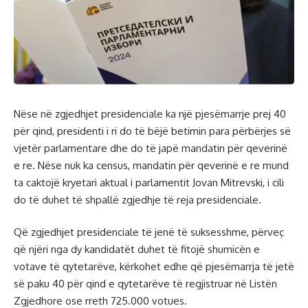
Nëse në zgjedhjet presidenciale ka një pjesëmarrje prej 40
për qind, presidenti i ri do të bëjë betimin para përbërjes së
vjetër parlamentare dhe do të japë mandatin për qeverinë
e re. Nëse nuk ka census, mandatin për qeverinë e re mund
ta caktojë kryetari aktual i parlamentit Jovan Mitrevski, i cili
do të duhet të shpallë zgjedhje të reja presidenciale.
Që zgjedhjet presidenciale të jenë të suksesshme, përveç
që njëri nga dy kandidatët duhet të fitojë shumicën e
votave të qytetarëve, kërkohet edhe që pjesëmarrja të jetë
së paku 40 për qind e qytetarëve të regjistruar në Listën
Zgjedhore ose rreth 725.000 votues.