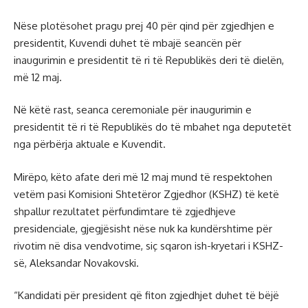
Nëse plotësohet pragu prej 40 për qind për zgjedhjen e
presidentit, Kuvendi duhet të mbajë seancën për
inaugurimin e presidentit të ri të Republikës deri të dielën,
më 12 maj.
Në këtë rast, seanca ceremoniale për inaugurimin e
presidentit të ri të Republikës do të mbahet nga deputetët
nga përbërja aktuale e Kuvendit.
Mirëpo, këto afate deri më 12 maj mund të respektohen
vetëm pasi Komisioni Shtetëror Zgjedhor (KSHZ) të ketë
shpallur rezultatet përfundimtare të zgjedhjeve
presidenciale, gjegjësisht nëse nuk ka kundërshtime për
rivotim në disa vendvotime, siç sqaron ish-kryetari i KSHZ-
së, Aleksandar Novakovski.
“Kandidati për president që fiton zgjedhjet duhet të bëjë