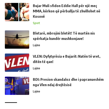
Bujar Muli sfidon Eddie Hall për një meç
MMA, kërkon që përballja të zhvillohet në
Kosovë
Sport
Bletarë, mbrojini bletët! Të martën nis
spërkatja kundër mushkonjave!
Lajme
VLEN: Dyfytyrësia e Bujarit: Natën të vret,
ditën të qan!
Lajme
BDI: Presion skandaloz dhe i papranueshëm
nga Vlen ndaj drejtësisë
Lajme