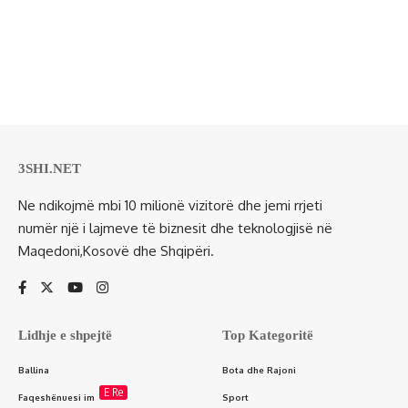
3SHI.NET
Ne ndikojmë mbi 10 milionë vizitorë dhe jemi rrjeti
numër një i lajmeve të biznesit dhe teknologjisë në
Maqedoni,Kosovë dhe Shqipëri.
Lidhje e shpejtë
Top Kategoritë
Ballina
Bota dhe Rajoni
E Re
Faqeshënuesi im
Sport