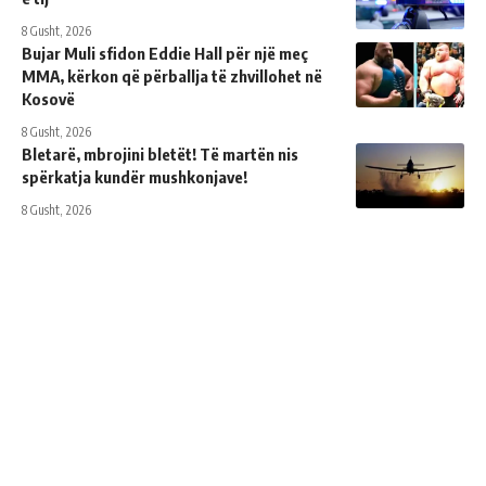
8 Gusht, 2026
Bujar Muli sfidon Eddie Hall për një meç
MMA, kërkon që përballja të zhvillohet në
Kosovë
8 Gusht, 2026
Bletarë, mbrojini bletët! Të martën nis
spërkatja kundër mushkonjave!
8 Gusht, 2026