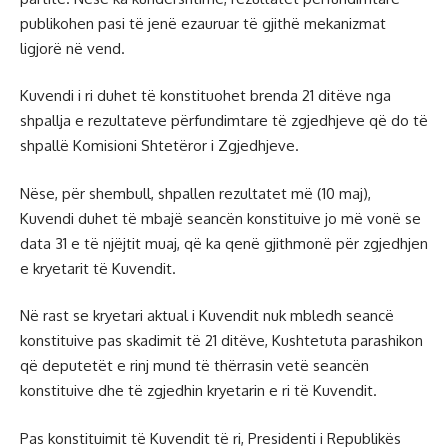
publikohen pasi të jenë ezauruar të gjithë mekanizmat
ligjorë në vend.
Kuvendi i ri duhet të konstituohet brenda 21 ditëve nga
shpallja e rezultateve përfundimtare të zgjedhjeve që do të
shpallë Komisioni Shtetëror i Zgjedhjeve.
Nëse, për shembull, shpallen rezultatet më (10 maj),
Kuvendi duhet të mbajë seancën konstituive jo më vonë se
data 31 e të njëjtit muaj, që ka qenë gjithmonë për zgjedhjen
e kryetarit të Kuvendit.
Në rast se kryetari aktual i Kuvendit nuk mbledh seancë
konstituive pas skadimit të 21 ditëve, Kushtetuta parashikon
që deputetët e rinj mund të thërrasin vetë seancën
konstituive dhe të zgjedhin kryetarin e ri të Kuvendit.
Pas konstituimit të Kuvendit të ri, Presidenti i Republikës