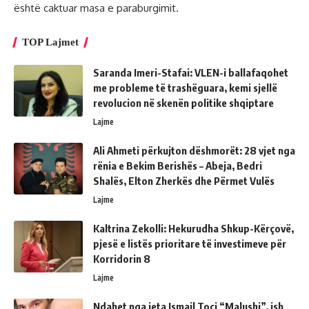
është caktuar masa e paraburgimit.
TOP Lajmet
Saranda Imeri-Stafai: VLEN-i ballafaqohet
me probleme të trashëguara, kemi sjellë
revolucion në skenën politike shqiptare
Lajme
Ali Ahmeti përkujton dëshmorët: 28 vjet nga
rënia e Bekim Berishës – Abeja, Bedri
Shalës, Elton Zherkës dhe Përmet Vulës
Lajme
Kaltrina Zekolli: Hekurudha Shkup-Kërçovë,
pjesë e listës prioritare të investimeve për
Korridorin 8
Lajme
Ndahet nga jeta Ismail Toçi “Malushi”, ish