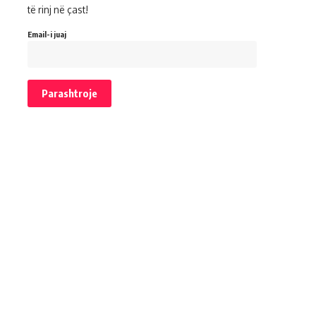
të rinj në çast!
Email-i juaj