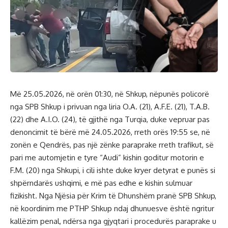
Më 25.05.2026, në orën 01:30, në Shkup, nëpunës policorë
nga SPB Shkup i privuan nga liria O.A. (21), A.F.E. (21), T.A.B.
(22) dhe A.I.O. (24), të gjithë nga Turqia, duke vepruar pas
denoncimit të bërë më 24.05.2026, rreth orës 19:55 se, në
zonën e Qendrës, pas një zënke paraprake rreth trafikut, së
pari me automjetin e tyre “Audi” kishin goditur motorin e
F.M. (20) nga Shkupi, i cili ishte duke kryer detyrat e punës si
shpërndarës ushqimi, e më pas edhe e kishin sulmuar
fizikisht. Nga Njësia për Krim të Dhunshëm pranë SPB Shkup,
në koordinim me PTHP Shkup ndaj dhunuesve është ngritur
kallëzim penal, ndërsa nga gjyqtari i procedurës paraprake u