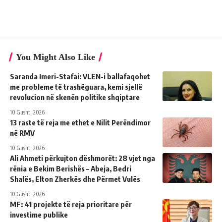
You Might Also Like
Saranda Imeri-Stafai: VLEN-i ballafaqohet
me probleme të trashëguara, kemi sjellë
revolucion në skenën politike shqiptare
10 Gusht, 2026
13 raste të reja me ethet e Nilit Perëndimor
në RMV
10 Gusht, 2026
Ali Ahmeti përkujton dëshmorët: 28 vjet nga
rënia e Bekim Berishës – Abeja, Bedri
Shalës, Elton Zherkës dhe Përmet Vulës
10 Gusht, 2026
MF: 41 projekte të reja prioritare për
investime publike