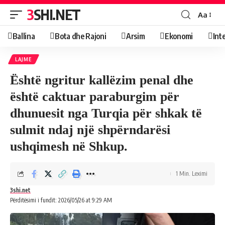
3SHI.NET
Aa
Ballina
Bota dhe Rajoni
Arsim
Ekonomi
Int
LAJME
Është ngritur kallëzim penal dhe
është caktuar paraburgim për
dhunuesit nga Turqia për shkak të
sulmit ndaj një shpërndarësi
ushqimesh në Shkup.
1 Min. Leximi
3shi.net
Përditësimi i fundit: 2026/05/26 at 9:29 AM