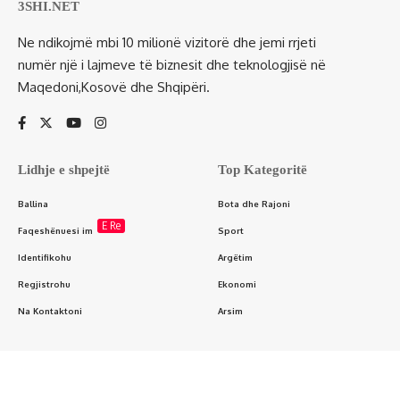
3SHI.NET
Ne ndikojmë mbi 10 milionë vizitorë dhe jemi rrjeti
numër një i lajmeve të biznesit dhe teknologjisë në
Maqedoni,Kosovë dhe Shqipëri.
Lidhje e shpejtë
Top Kategoritë
Ballina
Bota dhe Rajoni
E Re
Faqeshënuesi im
Sport
Identifikohu
Argëtim
Regjistrohu
Ekonomi
Na Kontaktoni
Arsim