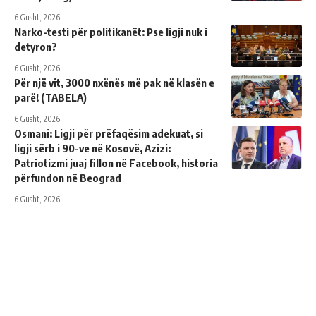
6 Gusht, 2026
Narko-testi për politikanët: Pse ligji nuk i
detyron?
6 Gusht, 2026
Për një vit, 3000 nxënës më pak në klasën e
parë! (TABELA)
6 Gusht, 2026
Osmani: Ligji për prëfaqësim adekuat, si
ligji sërb i 90-ve në Kosovë, Azizi:
Patriotizmi juaj fillon në Facebook, historia
përfundon në Beograd
6 Gusht, 2026