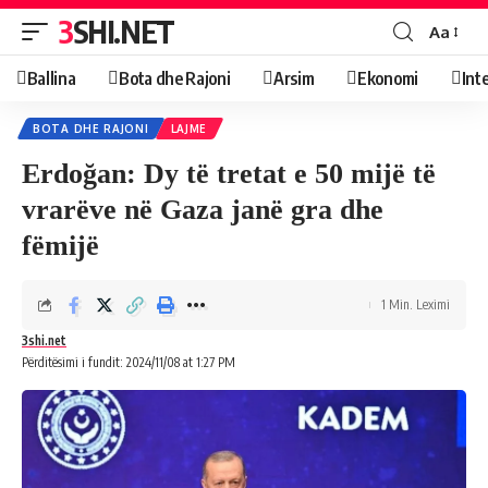
3SHI.NET
Aa
Ballina
Bota dhe Rajoni
Arsim
Ekonomi
Int
BOTA DHE RAJONI
LAJME
Erdoğan: Dy të tretat e 50 mijë të
vrarëve në Gaza janë gra dhe
fëmijë
1 Min. Leximi
3shi.net
Përditësimi i fundit: 2024/11/08 at 1:27 PM