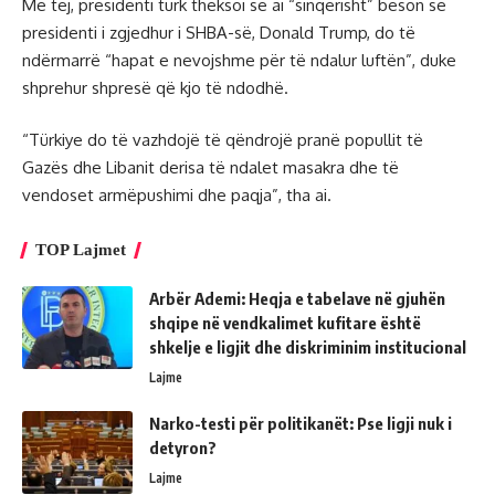
Më tej, presidenti turk theksoi se ai “sinqerisht” beson se
presidenti i zgjedhur i SHBA-së, Donald Trump, do të
ndërmarrë “hapat e nevojshme për të ndalur luftën”, duke
shprehur shpresë që kjo të ndodhë.
“Türkiye do të vazhdojë të qëndrojë pranë popullit të
Gazës dhe Libanit derisa të ndalet masakra dhe të
vendoset armëpushimi dhe paqja”, tha ai.
TOP Lajmet
Arbër Ademi: Heqja e tabelave në gjuhën
shqipe në vendkalimet kufitare është
shkelje e ligjit dhe diskriminim institucional
Lajme
Narko-testi për politikanët: Pse ligji nuk i
detyron?
Lajme