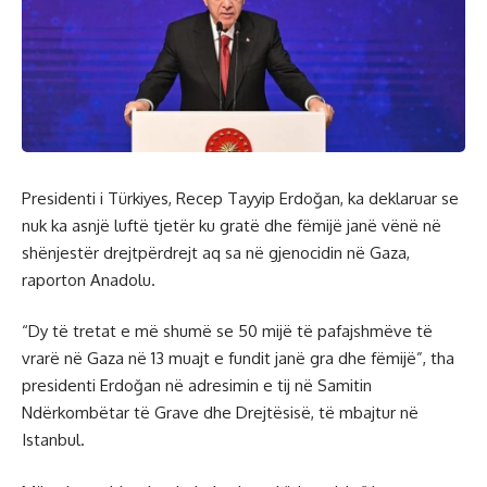
Presidenti i Türkiyes, Recep Tayyip Erdoğan, ka deklaruar se
nuk ka asnjë luftë tjetër ku gratë dhe fëmijë janë vënë në
shënjestër drejtpërdrejt aq sa në gjenocidin në Gaza,
raporton Anadolu.
“Dy të tretat e më shumë se 50 mijë të pafajshmëve të
vrarë në Gaza në 13 muajt e fundit janë gra dhe fëmijë”, tha
presidenti Erdoğan në adresimin e tij në Samitin
Ndërkombëtar të Grave dhe Drejtësisë, të mbajtur në
Istanbul.