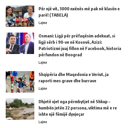
Për një vit, 3000 nxënës më pak në klasën e
parë! (TABELA)
Lajme
Osmani: Ligji për prëfaqësim adekuat, si
ligji sërb i 90-ve në Kosovë, Azizi:
Patriotizmi juaj fillon në Facebook, historia
përfundon në Beograd
Lajme
Shqipëria dhe Maqedonia e Veriut, ja
raporti mes grave dhe burrave
Lajme
Dhjetë vjet nga përmbytjet në Shkup –
humbën jetën 22 persona, viktima më e re
ishte një fëmijë dyvjeçar
Lajme