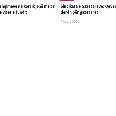
shqimeve në korrik janë më të
Sindikata e Gazetarëve: Qever
e vitet e fundit
derën për gazetarët
7 Gusht, 2026