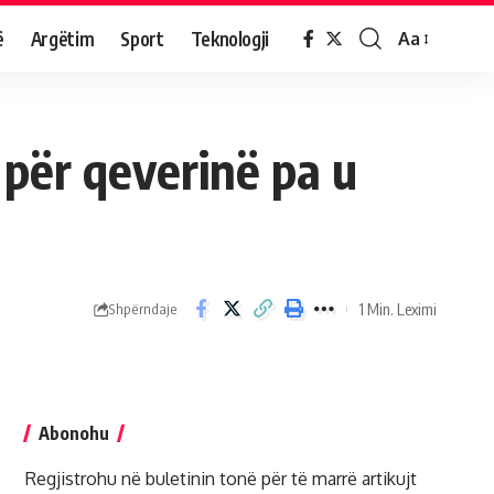
ë
Argëtim
Sport
Teknologji
Aa
për qeverinë pa u
1 Min. Leximi
Shpërndaje
Abonohu
Regjistrohu në buletinin tonë për të marrë artikujt