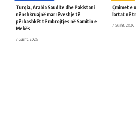
Turqia, Arabia Saudite dhe Pakistani
Çmimet e u
nënshkruajnë marrëveshje të
lartat në tr
përbashkët të mbrojtjes në Samitin e
7 Gusht, 2026
Mekës
7 Gusht, 2026