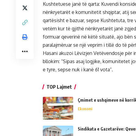
Kushtetuese janë të qarta: Kuvendi konside
nënkryetarët e komunitetit shqiptar, atij s
qartësisht e bazuar, sepse Kushtetuta, tre
vetëm kur të gjithë nënkryetarët janë zgj
formuar qeverinë në këtë situatë, ajo bën 
paralajmëruar se një veprim i tillë do të 
Hasani akuzoi Lëvizjen Vetëvendosje për in
bllokim: “Sipas asaj logjike, komunitetet j
e tyre, sepse nuk i kanë 61 vota”.
TOP Lajmet
Çmimet e ushqimeve në korrik 
Ekonomi
Sindikata e Gazetarëve: Qeve