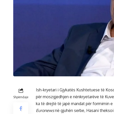
Ish-kryetari i Gjykatës Kushtetuese të Kos
për moszgjedhjen e nënkryetarëve të Kuve
Shpërndaje
ka të drejtë të japë mandat për formimin e
Euronews
në gjuhën serbe, Hasani thekso