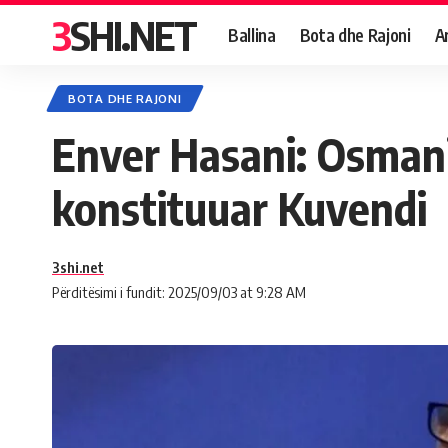
3SHI.NET
Ballina
Bota dhe Rajoni
A
BOTA DHE RAJONI
Enver Hasani: Osmani
konstituuar Kuvendi
3shi.net
Përditësimi i fundit: 2025/09/03 at 9:28 AM