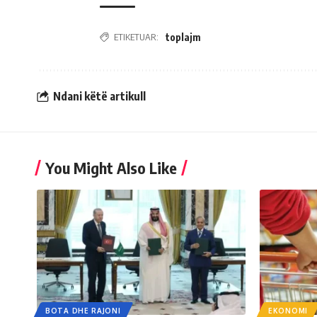
ETIKETUAR:
toplajm
Ndani këtë artikull
You Might Also Like
BOTA DHE RAJONI
EKONOMI