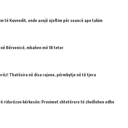
tuim të Kuvendit, ende asnjë njoftim për seancë apo takim
 në Bërvenicë, mbahen më 18 tetor
erëz! Thatësira në disa rajone, përmbytje në të tjera
rë ridorëzon kërkesën: Provimet shtetërore të zhvillohen edhe