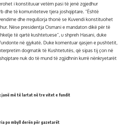
rohet i konstituuar vetëm pasi të jenë zgjedhur
erb dhe të komuniteteve tjera joshqiptare. “Është
 vendime dhe rregullorja thonë se Kuvendi konstituohet
edhur. Nëse presidentja Osmani e mandaton dikë për të
shkelje të qartë kushtetuese”, u shpreh Hasani, duke
përfundonte në gjykatë. Duke komentuar qasjen e pushtetit,
terpretim dogmatik të Kushtetutës, që sipas tij çon në
oshqiptare nuk do të mund të zgjidhnin kurrë nënkryetarët
janë më të lartat në tre vitet e fundit
ria po mbyll derën për gazetarët