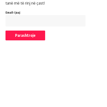
tanë më të rinj në çast!
Email-i juaj