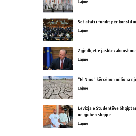
Lajme
Sot afati i fundit për konsti
Lajme
Zgjedhjet e jashtëzakonshme
Lajme
“El Nino” kërcënon miliona nj
Lajme
Lëvizja e Studentëve Shqipta
në gjuhën shqipe
Lajme