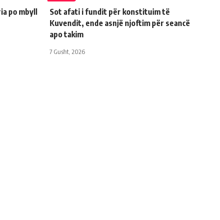
ia po mbyll
Sot afati i fundit për konstituim të
Kuvendit, ende asnjë njoftim për seancë
apo takim
7 Gusht, 2026