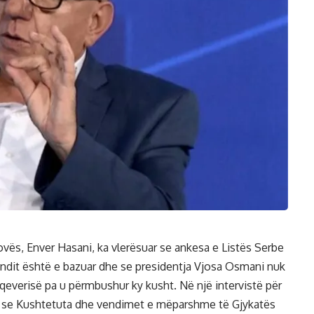
ovës, Enver Hasani, ka vlerësuar se ankesa e Listës Serbe
ndit është e bazuar dhe se presidentja Vjosa Osmani nuk
 qeverisë pa u përmbushur ky kusht. Në një intervistë për
i se Kushtetuta dhe vendimet e mëparshme të Gjykatës