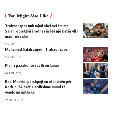
You Might Also Like
Trabzonspor nuk mjaftohet vetëm me
Salah, objektivi i radhës është një tjetër yll i
madh në sulm
5 Gusht, 2026
Mohamed Salah zgjedh Trabzonsporin
5 Gusht, 2026
Plani i pazakontë i LeBron James
4 Gusht, 2026
Real Madridi përshpejton ofensivën për
Rodrin, 24 orët e ardhshme mund të
vendosin gjithçka
29 Korrik, 2026