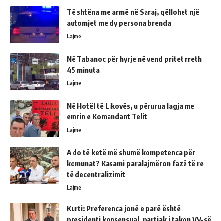
Të shtëna me armë në Saraj, qëllohet një
automjet me dy persona brenda
Lajme
Në Tabanoc për hyrje në vend pritet rreth
45 minuta
Lajme
Në Hotël të Likovës, u përurua lagja me
emrin e Komandant Telit
Lajme
A do të ketë më shumë kompetenca për
komunat? Kasami paralajmëron fazë të re
të decentralizimit
Lajme
Kurti: Preferenca jonë e parë është
presidenti konsensual, partiak i takon VV-së