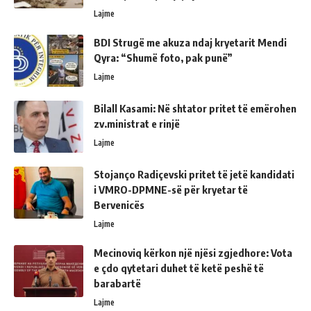
Lajme
BDI Strugë me akuza ndaj kryetarit Mendi
Qyra: “Shumë foto, pak punë”
Lajme
Bilall Kasami: Në shtator pritet të emërohen
zv.ministrat e rinjë
Lajme
Stojanço Radiçevski pritet të jetë kandidati
i VMRO-DPMNE-së për kryetar të
Bervenicës
Lajme
Mecinoviq kërkon një njësi zgjedhore: Vota
e çdo qytetari duhet të ketë peshë të
barabartë
Lajme