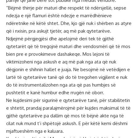
pamje që janë bërë sot publike nga mediat vendore.
“Bëjmë thirrje për maturi dhe respekt të ndërsjellë, sepse
ndezja e një flamuri është ndezje e marrëdhënieve
ndëretnike në këtë shtet. Dhe, kjo gjë nuk i shërben as atyre
që i nxisin, pra askujt tjetër, aq më pak qytetarëve.
Ndjejmë përgjegjësi dhe apelojmë deri tek të gjithë
qytetarët që të tregojnë maturi dhe vendosmëri që të mos
bien pre e provokimeve dashakeqe. Mos lejoni të
viktimizoheni nga askush e aq më pak nga ata që nuk
dëgjonin e shihnin hallet e juaja. Ne besojmë në vetëdijen e
lartë të qytetarëve tanë që do të tregohen vigjilent e nuk
do të instrumentalizohen nga ata që pas humbjes së
pushtetit e kanë humbur edhe rrugën në oborr.
Ne kujdesimi për sigurinë e qytetarëve tanë, për stabilitetin
e shtetit, prandaj paralajmërojmë për kujdes maksimal të të
gjithë qytetarëve pa dallim që mos të bëjnë akte nga të
cilat nuk mund t’i shpëtojë askush. E për këtë kemi dëshmi
mjaftueshëm nga e kaluara.