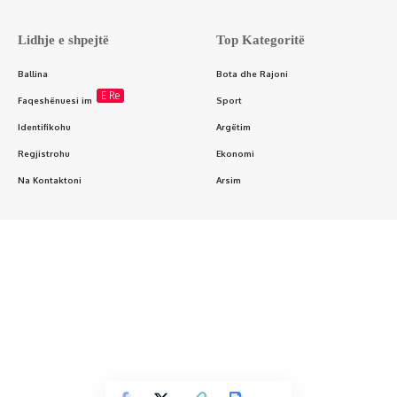
Lidhje e shpejtë
Top Kategoritë
Ballina
Bota dhe Rajoni
E Re
Faqeshënuesi im
Sport
Identifikohu
Argëtim
Regjistrohu
Ekonomi
Na Kontaktoni
Arsim