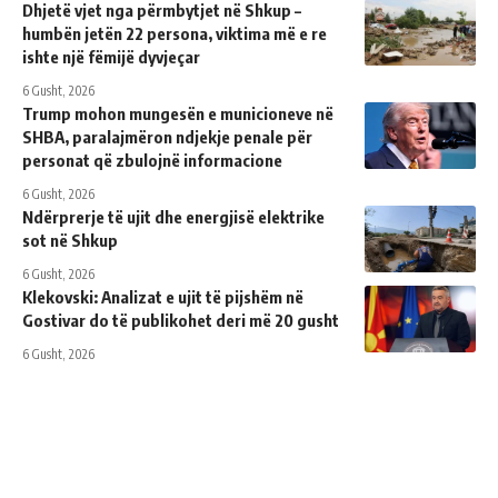
Dhjetë vjet nga përmbytjet në Shkup –
humbën jetën 22 persona, viktima më e re
ishte një fëmijë dyvjeçar
6 Gusht, 2026
Trump mohon mungesën e municioneve në
SHBA, paralajmëron ndjekje penale për
personat që zbulojnë informacione
6 Gusht, 2026
Ndërprerje të ujit dhe energjisë elektrike
sot në Shkup
6 Gusht, 2026
Klekovski: Analizat e ujit të pijshëm në
Gostivar do të publikohet deri më 20 gusht
6 Gusht, 2026