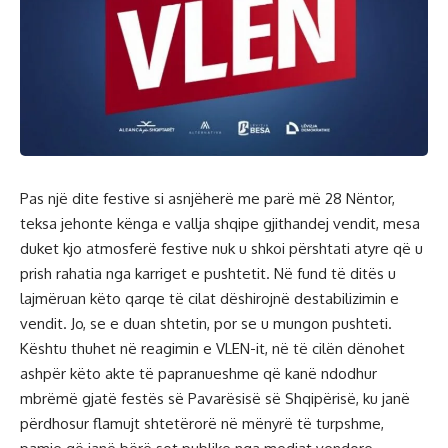
Pas një dite festive si asnjëherë me parë më 28 Nëntor,
teksa jehonte kënga e vallja shqipe gjithandej vendit, mesa
duket kjo atmosferë festive nuk u shkoi përshtati atyre që u
prish rahatia nga karriget e pushtetit. Në fund të ditës u
lajmëruan këto qarqe të cilat dëshirojnë destabilizimin e
vendit. Jo, se e duan shtetin, por se u mungon pushteti.
Kështu thuhet në reagimin e VLEN-it, në të cilën dënohet
ashpër këto akte të papranueshme që kanë ndodhur
mbrëmë gjatë festës së Pavarësisë së Shqipërisë, ku janë
përdhosur flamujt shtetërorë në mënyrë të turpshme,