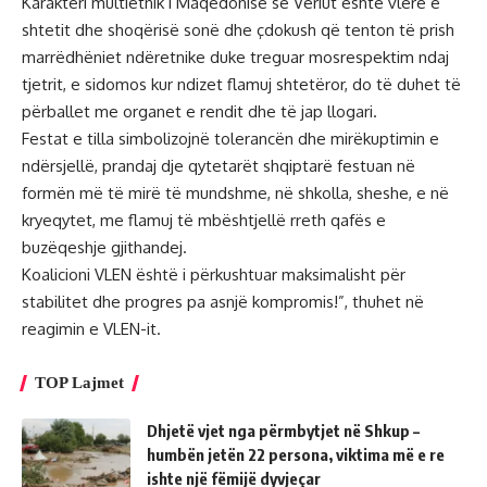
Karakteri multietnik i Maqedonisë së Veriut është vlerë e
shtetit dhe shoqërisë sonë dhe çdokush që tenton të prish
marrëdhëniet ndëretnike duke treguar mosrespektim ndaj
tjetrit, e sidomos kur ndizet flamuj shtetëror, do të duhet të
përballet me organet e rendit dhe të jap llogari.
Festat e tilla simbolizojnë tolerancën dhe mirëkuptimin e
ndërsjellë, prandaj dje qytetarët shqiptarë festuan në
formën më të mirë të mundshme, në shkolla, sheshe, e në
kryeqytet, me flamuj të mbështjellë rreth qafës e
buzëqeshje gjithandej.
Koalicioni VLEN është i përkushtuar maksimalisht për
stabilitet dhe progres pa asnjë kompromis!”, thuhet në
reagimin e VLEN-it.
TOP Lajmet
Dhjetë vjet nga përmbytjet në Shkup –
humbën jetën 22 persona, viktima më e re
ishte një fëmijë dyvjeçar