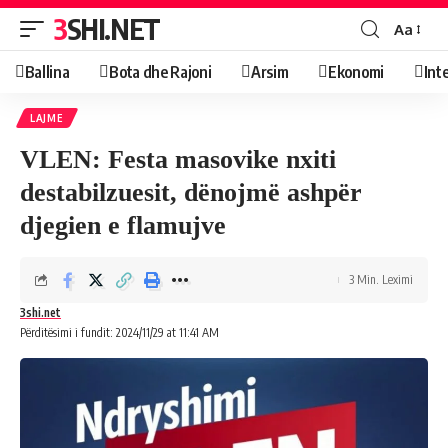
3SHI.NET
Aa
Ballina
Bota dhe Rajoni
Arsim
Ekonomi
Int
LAJME
VLEN: Festa masovike nxiti
destabilzuesit, dënojmë ashpër
djegien e flamujve
3 Min. Leximi
3shi.net
Përditësimi i fundit: 2024/11/29 at 11:41 AM