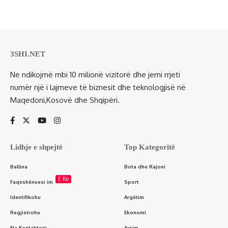
3SHI.NET
Ne ndikojmë mbi 10 milionë vizitorë dhe jemi rrjeti
numër një i lajmeve të biznesit dhe teknologjisë në
Maqedoni,Kosovë dhe Shqipëri.
Lidhje e shpejtë
Top Kategoritë
Ballina
Bota dhe Rajoni
E Re
Faqeshënuesi im
Sport
Identifikohu
Argëtim
Regjistrohu
Ekonomi
Na Kontaktoni
Arsim