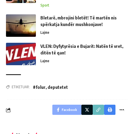
Sport
Bletarë, mbrojini bletët! Të martën nis
spërkatja kundër mushkonjave!
Lajme
VLEN: Dyfytyrësia e Bujarit: Natën të vret,
ditën të qan!
Lajme
#folur
,
deputetet
ETIKETUAR:
Facebook