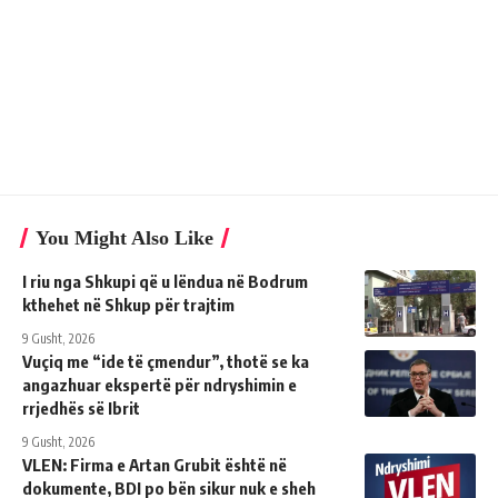
You Might Also Like
I riu nga Shkupi që u lëndua në Bodrum
kthehet në Shkup për trajtim
9 Gusht, 2026
Vuçiq me “ide të çmendur”, thotë se ka
angazhuar ekspertë për ndryshimin e
rrjedhës së Ibrit
9 Gusht, 2026
VLEN: Firma e Artan Grubit është në
dokumente, BDI po bën sikur nuk e sheh