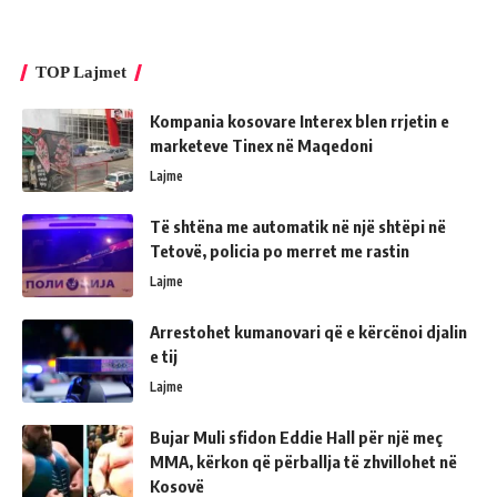
TOP Lajmet
Kompania kosovare Interex blen rrjetin e
marketeve Tinex në Maqedoni
Lajme
Të shtëna me automatik në një shtëpi në
Tetovë, policia po merret me rastin
Lajme
Arrestohet kumanovari që e kërcënoi djalin
e tij
Lajme
Bujar Muli sfidon Eddie Hall për një meç
MMA, kërkon që përballja të zhvillohet në
Kosovë