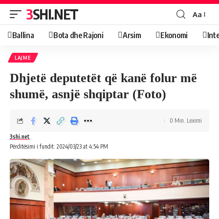
3SHI.NET
Aa
Ballina
Bota dhe Rajoni
Arsim
Ekonomi
Int
LAJME
Dhjetë deputetët që kanë folur më
shumë, asnjë shqiptar (Foto)
0 Min. Leximi
3shi.net
Përditësimi i fundit: 2024/03/23 at 4:54 PM