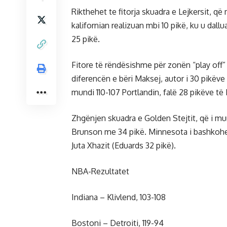
Rikthehet te fitorja skuadra e Lejkersit, që 
kalifornian realizuan mbi 10 pikë, ku u dal
25 pikë.
Fitore të rëndësishme për zonën “play off” 
diferencën e bëri Maksej, autor i 30 pikëve
mundi 110-107 Portlandin, falë 28 pikëve t
Zhgënjen skuadra e Golden Stejtit, që i mun
Brunson me 34 pikë. Minnesota i bashkohet
Juta Xhazit (Eduards 32 pikë).
NBA-Rezultatet
Indiana – Klivlend, 103-108
Bostoni – Detroiti, 119-94