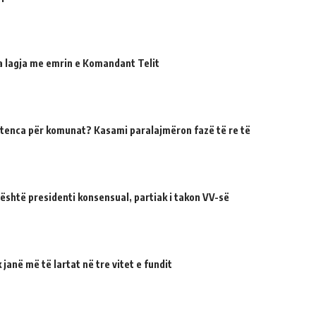
ua lagja me emrin e Komandant Telit
tenca për komunat? Kasami paralajmëron fazë të re të
 është presidenti konsensual, partiak i takon VV-së
janë më të lartat në tre vitet e fundit