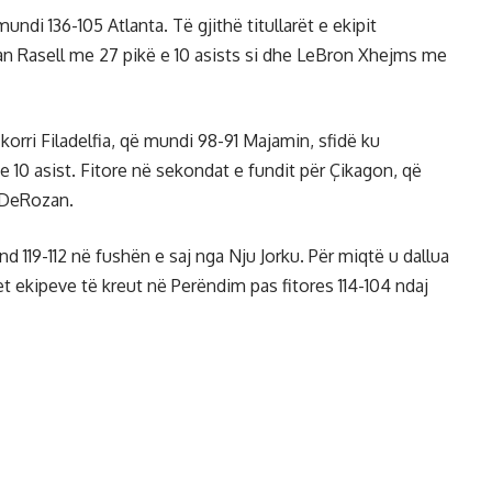
mundi 136-105 Atlanta. Të gjithë titullarët e ekipit
luan Rasell me 27 pikë e 10 asists si dhe LeBron Xhejms me
korri Filadelfia, që mundi 98-91 Majamin, sfidë ku
 e 10 asist. Fitore në sekondat e fundit për Çikagon, që
ë DeRozan.
d 119-112 në fushën e saj nga Nju Jorku. Për miqtë u dallua
 ekipeve të kreut në Perëndim pas fitores 114-104 ndaj