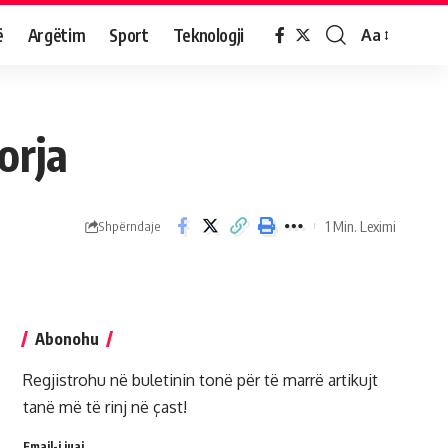
ë
Argëtim
Sport
Teknologji
Aa
orja
1 Min. Leximi
Shpërndaje
Abonohu
Regjistrohu në buletinin tonë për të marrë artikujt
tanë më të rinj në çast!
Email-i juaj