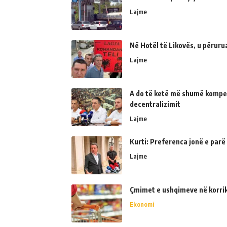
Lajme
Në Hotël të Likovës, u përur
Lajme
A do të ketë më shumë kompe
decentralizimit
Lajme
Kurti: Preferenca jonë e parë
Lajme
Çmimet e ushqimeve në korrik 
Ekonomi