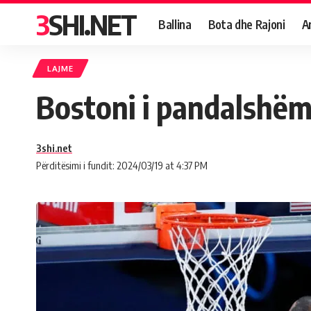
3SHI.NET
Ballina
Bota dhe Rajoni
A
LAJME
Bostoni i pandalshëm,
3shi.net
Përditësimi i fundit: 2024/03/19 at 4:37 PM