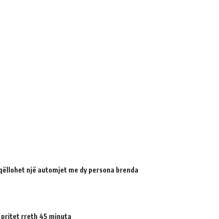
qëllohet një automjet me dy persona brenda
 pritet rreth 45 minuta