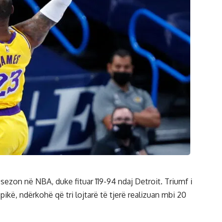
 sezon në NBA, duke fituar 119-94 ndaj Detroit. Triumf i
 pikë, ndërkohë që tri lojtarë të tjerë realizuan mbi 20