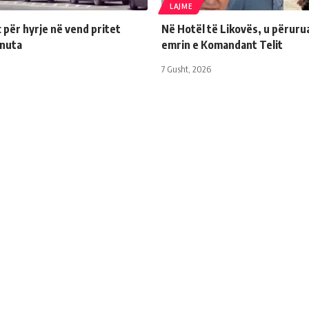
LAJME
për hyrje në vend pritet
Në Hotël të Likovës, u përuru
inuta
emrin e Komandant Telit
7 Gusht, 2026