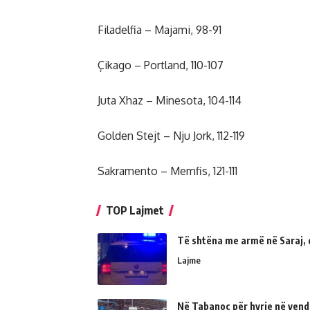
Filadelfia – Majami, 98-91
Çikago – Portland, 110-107
Juta Xhaz – Minesota, 104-114
Golden Stejt – Nju Jork, 112-119
Sakramento – Memfis, 121-111
TOP Lajmet
Të shtëna me armë në Saraj, 
Lajme
Në Tabanoc për hyrje në vend