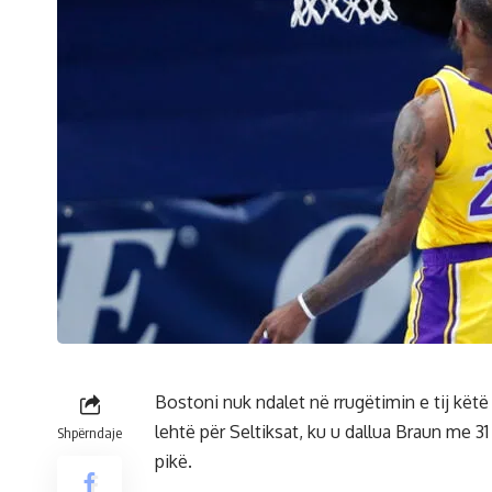
Bostoni nuk ndalet në rrugëtimin e tij këtë
lehtë për Seltiksat, ku u dallua Braun me 31
Shpërndaje
pikë.