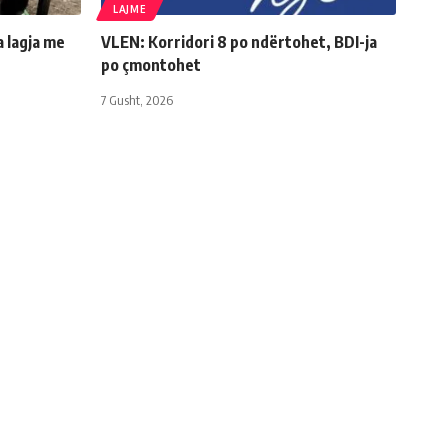
LAJME
a lagja me
VLEN: Korridori 8 po ndërtohet, BDI-ja
po çmontohet
7 Gusht, 2026