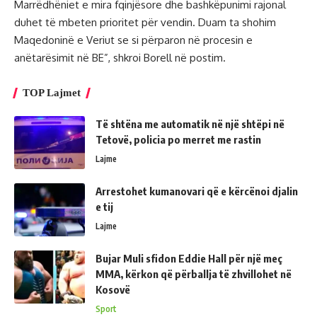
Marrëdhëniet e mira fqinjësore dhe bashkëpunimi rajonal
duhet të mbeten prioritet për vendin. Duam ta shohim
Maqedoninë e Veriut se si përparon në procesin e
anëtarësimit në BE”, shkroi Borell në postim.
TOP Lajmet
Të shtëna me automatik në një shtëpi në
Tetovë, policia po merret me rastin
Lajme
Arrestohet kumanovari që e kërcënoi djalin
e tij
Lajme
Bujar Muli sfidon Eddie Hall për një meç
MMA, kërkon që përballja të zhvillohet në
Kosovë
Sport