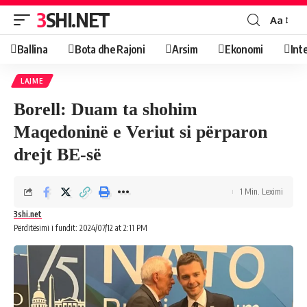
3SHI.NET
Aa
Ballina
Bota dhe Rajoni
Arsim
Ekonomi
Int
LAJME
Borell: Duam ta shohim
Maqedoninë e Veriut si përparon
drejt BE-së
1 Min. Leximi
3shi.net
Përditësimi i fundit: 2024/07/12 at 2:11 PM