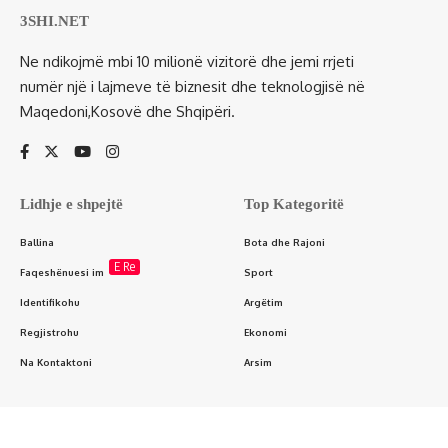
3SHI.NET
Ne ndikojmë mbi 10 milionë vizitorë dhe jemi rrjeti
numër një i lajmeve të biznesit dhe teknologjisë në
Maqedoni,Kosovë dhe Shqipëri.
Lidhje e shpejtë
Top Kategoritë
Ballina
Bota dhe Rajoni
E Re
Faqeshënuesi im
Sport
Identifikohu
Argëtim
Regjistrohu
Ekonomi
Na Kontaktoni
Arsim