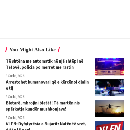
You Might Also Like
Të shtëna me automatik në një shtëpi në
Tetovë, policia po merret me rastin
8 Gusht, 2026
Arrestohet kumanovari që e kërcënoi djalin
e tij
8 Gusht, 2026
Bletarë, mbrojini bletët! Të martën nis
spërkatja kundër mushkonjave!
8 Gusht, 2026
VLEN: Dyfytyrësia e Bujarit: Natën të vret,
ditën të qan!