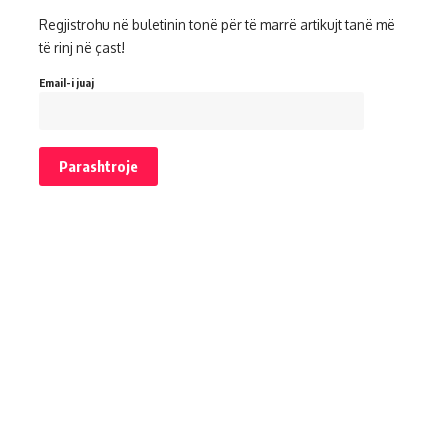
Regjistrohu në buletinin tonë për të marrë artikujt tanë më
të rinj në çast!
Email-i juaj