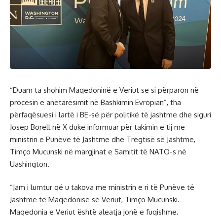
“Duam ta shohim Maqedoninë e Veriut se si përparon në
procesin e anëtarësimit në Bashkimin Evropian”, tha
përfaqësuesi i lartë i BE-së për politikë të jashtme dhe siguri
Josep Borell në X duke informuar për takimin e tij me
ministrin e Punëve të Jashtme dhe Tregtisë së Jashtme,
Timço Mucunski në margjinat e Samitit të NATO-s në
Uashington.
“Jam i lumtur që u takova me ministrin e ri të Punëve të
Jashtme të Maqedonisë së Veriut, Timço Mucunski.
Maqedonia e Veriut është aleatja jonë e fuqishme.