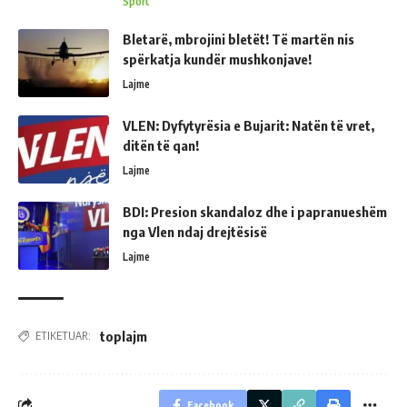
Sport
Bletarë, mbrojini bletët! Të martën nis
spërkatja kundër mushkonjave!
Lajme
VLEN: Dyfytyrësia e Bujarit: Natën të vret,
ditën të qan!
Lajme
BDI: Presion skandaloz dhe i papranueshëm
nga Vlen ndaj drejtësisë
Lajme
toplajm
ETIKETUAR:
Facebook