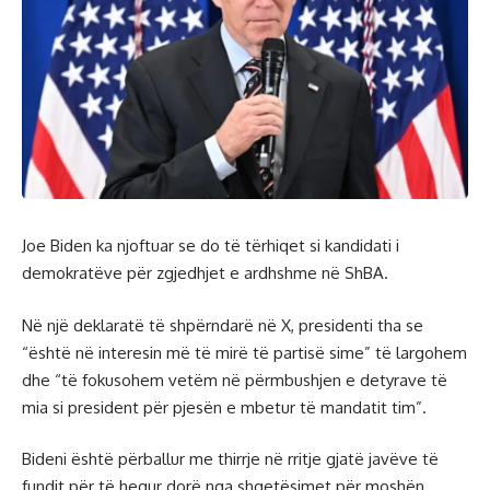
Joe Biden ka njoftuar se do të tërhiqet si kandidati i
demokratëve për zgjedhjet e ardhshme në ShBA.
Në një deklaratë të shpërndarë në X, presidenti tha se
“është në interesin më të mirë të partisë sime” të largohem
dhe “të fokusohem vetëm në përmbushjen e detyrave të
mia si president për pjesën e mbetur të mandatit tim”.
Bideni është përballur me thirrje në rritje gjatë javëve të
fundit për të hequr dorë nga shqetësimet për moshën,