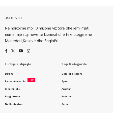
3SHI.NET
Ne ndikojmë mbi 10 milionë vizitorë dhe jemi rrjeti
numër një i lajmeve të biznesit dhe teknologjisë në
Maqedoni,Kosovë dhe Shqipëri.
Lidhje e shpejtë
Top Kategoritë
Ballina
Bota dhe Rajoni
E Re
Faqeshënuesi im
Sport
Identifikohu
Argëtim
Regjistrohu
Ekonomi
Na Kontaktoni
Arsim