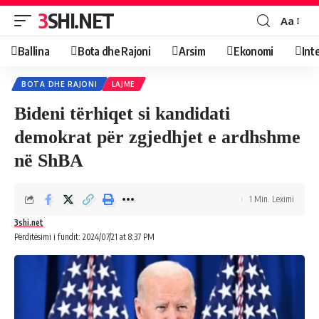
3SHI.NET
Aa
Ballina
Bota dhe Rajoni
Arsim
Ekonomi
Int
BOTA DHE RAJONI
LAJME
Bideni tërhiqet si kandidati
demokrat për zgjedhjet e ardhshme
në ShBA
1 Min. Leximi
3shi.net
Përditësimi i fundit: 2024/07/21 at 8:37 PM