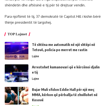
shëndetin dhe aftësinë e tij për të drejtuar vendin.
Para njoftimit të tij, 37 demokratë të Capitol Hill i kishin bërë
thirrje presidentit të largohej.
TOP Lajmet
Të shtëna me automatik në një shtëpi në
Tetovë, policia po merret me rastin
Lajme
Arrestohet kumanovari që e kërcënoi djalin
e tij
Lajme
Bujar Muli sfidon Eddie Hall për një meç
MMA, kërkon që përballja të zhvillohet në
Kosovë