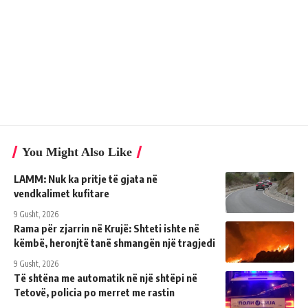
You Might Also Like
LAMM: Nuk ka pritje të gjata në
vendkalimet kufitare
9 Gusht, 2026
Rama për zjarrin në Krujë: Shteti ishte në
këmbë, heronjtë tanë shmangën një tragjedi
9 Gusht, 2026
Të shtëna me automatik në një shtëpi në
Tetovë, policia po merret me rastin