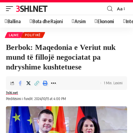
3SHI.NET
Aa
Ballina
Bota dhe Rajoni
Arsim
Ekonomi
Int
LAJME
POLITIKË
Berbok: Maqedonia e Veriut nuk
mund të fillojë negociatat pa
ndryshime kushtetuese
1 Min. Leximi
3shi.net
Përditësimi i fundit: 2024/10/15 at 4:00 PM