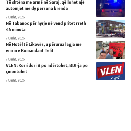
Të shtëna me armë në Saraj, qëllohet një
automjet me dy persona brenda
7 Gusht, 2026
Në Tabanoc për hyrje në vend pritet rreth
45 minuta
7 Gusht, 2026
Në Hotël të Likovës, u përurua lagja me
emrin e Komandant Telit
7 Gusht, 2026
VLEN: Korridori 8 po ndërtohet, BDI-ja po
çmontohet
7 Gusht, 2026