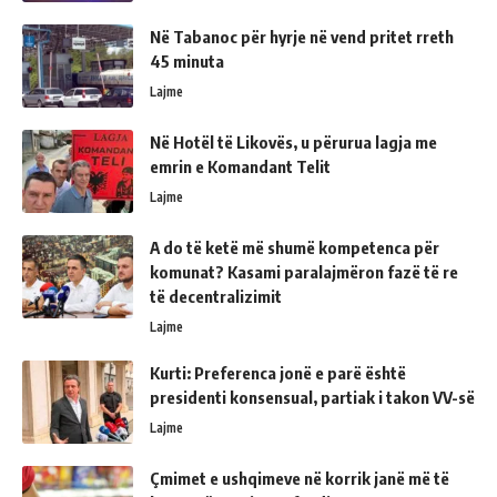
Në Tabanoc për hyrje në vend pritet rreth
45 minuta
Lajme
Në Hotël të Likovës, u përurua lagja me
emrin e Komandant Telit
Lajme
A do të ketë më shumë kompetenca për
komunat? Kasami paralajmëron fazë të re
të decentralizimit
Lajme
Kurti: Preferenca jonë e parë është
presidenti konsensual, partiak i takon VV-së
Lajme
Çmimet e ushqimeve në korrik janë më të