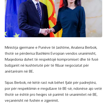
Ministrja gjermane e Punëve të Jashtme, Analena Berbok,
thotë se përderisa Bashkimi Evropian vendos unanimisht,
Maqedonia duhet të respektojë kompromiset dhe të fusë
bullgarët në kushtetutë për të filluar negociatat për
anëtarësim në BE.
Sipas Berbok, në këtë rast nuk bëhet fjalë për padrejtësi,
por për respektimin e rregullave të BE-së, ndonëse ajo vetë
thotë se është pro heqjes së parimit të unanimitet në BE,
veçanërisht në fushën e zgjerimit.