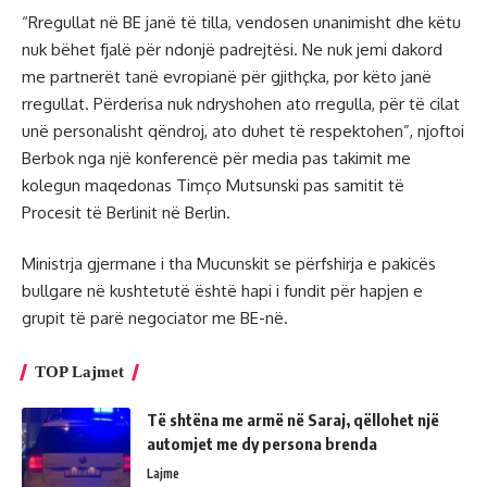
“Rregullat në BE janë të tilla, vendosen unanimisht dhe këtu
nuk bëhet fjalë për ndonjë padrejtësi. Ne nuk jemi dakord
me partnerët tanë evropianë për gjithçka, por këto janë
rregullat. Përderisa nuk ndryshohen ato rregulla, për të cilat
unë personalisht qëndroj, ato duhet të respektohen”, njoftoi
Berbok nga një konferencë për media pas takimit me
kolegun maqedonas Timço Mutsunski pas samitit të
Procesit të Berlinit në Berlin.
Ministrja gjermane i tha Mucunskit se përfshirja e pakicës
bullgare në kushtetutë është hapi i fundit për hapjen e
grupit të parë negociator me BE-në.
TOP Lajmet
Të shtëna me armë në Saraj, qëllohet një
automjet me dy persona brenda
Lajme