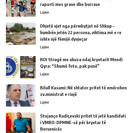
raporti mes grave dhe burrave
Lajme
Dhjetë vjet nga përmbytjet në Shkup –
humbën jetën 22 persona, viktima më e re
ishte një fëmijë dyvjeçar
Lajme
BDI Strugë me akuza ndaj kryetarit Mendi
Qyra: “Shumë foto, pak punë”
Lajme
Bilall Kasami: Në shtator pritet të emërohen
zv.ministrat e rinjë
Lajme
Stojanço Radiçevski pritet të jetë kandidati
i VMRO-DPMNE-së për kryetar të
Bervenicës