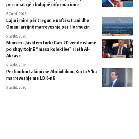
personat që zbulojnë informacione
6 Gusht, 2026
Lajm i mirë për tregun e naftës: Irani dhe
Omani arrijnë marrëveshje për Hormuzin
5 Gusht, 2026
Ministri i Jashtëm turk: ​​Gati 20 vende islame
po shqyrtojnë “masa kolektive” rreth Al-
Aksasë
5 Gusht, 2026
Përfundon takimi me Abdixhikun, Kurti: S’ka
marrëveshje me LDK-në
5 Gusht, 2026