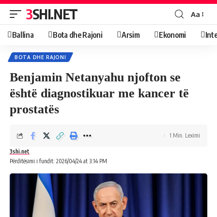
3SHI.NET
Aa
Ballina
Bota dhe Rajoni
Arsim
Ekonomi
Int
BOTA DHE RAJONI
Benjamin Netanyahu njofton se
është diagnostikuar me kancer të
prostatës
1 Min. Leximi
3shi.net
Përditësimi i fundit: 2026/04/24 at 3:14 PM