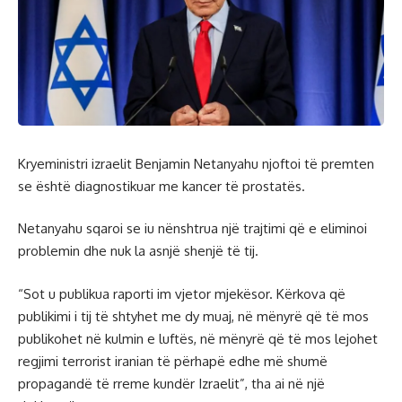
Kryeministri izraelit Benjamin Netanyahu njoftoi të premten
se është diagnostikuar me kancer të prostatës.
Netanyahu sqaroi se iu nënshtrua një trajtimi që e eliminoi
problemin dhe nuk la asnjë shenjë të tij.
“Sot u publikua raporti im vjetor mjekësor. Kërkova që
publikimi i tij të shtyhet me dy muaj, në mënyrë që të mos
publikohet në kulmin e luftës, në mënyrë që të mos lejohet
regjimi terrorist iranian të përhapë edhe më shumë
propagandë të rreme kundër Izraelit”, tha ai në një