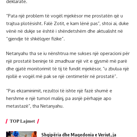
deklaratë.
“Pata një problem të vogël mjekësor me prostatën që u
trajtua plotësisht. Falë Zotit, e kam lënë pas”, shtoi ai, duke
vënë në dukje se është i shëndetshëm dhe aktualisht në
“gjendje të shkëlqyer fizike”.
Netanyahu tha se iu nënshtrua me sukses një operacioni për
një prostatë beninje të zmadhuar një vit e gjysmë më parë
dhe gjatë monitorimit të tij të fundit mjekësor, “u zbulua një
njollë e vogël më pak se një centimetër në prostatë”.
“Pas ekzaminimit, rezultoi të ishte një fazë shumë e
hershme e një tumori malinj, pa asnjë përhapje apo
metastazë”, tha Netanyahu.
TOP Lajmet
Shqipëria dhe Maqedonia e Veriut, ja