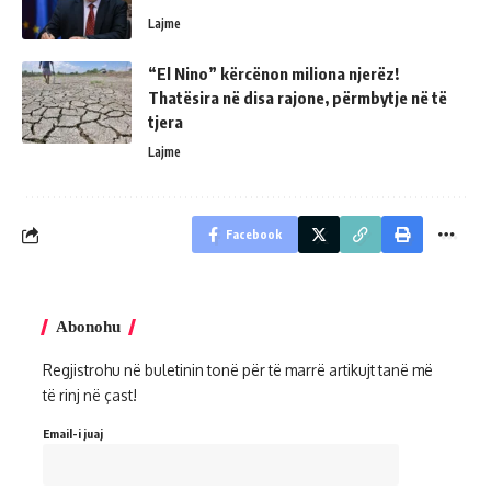
Lajme
“El Nino” kërcënon miliona njerëz!
Thatësira në disa rajone, përmbytje në të
tjera
Lajme
Facebook
Abonohu
Regjistrohu në buletinin tonë për të marrë artikujt tanë më
të rinj në çast!
Email-i juaj