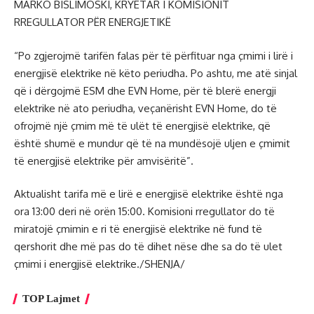
MARKO BISLIMOSKI, KRYETAR I KOMISIONIT
RREGULLATOR PËR ENERGJETIKË
“Po zgjerojmë tarifën falas për të përfituar nga çmimi i lirë i
energjisë elektrike në këto periudha. Po ashtu, me atë sinjal
që i dërgojmë ESM dhe EVN Home, për të blerë energji
elektrike në ato periudha, veçanërisht EVN Home, do të
ofrojmë një çmim më të ulët të energjisë elektrike, që
është shumë e mundur që të na mundësojë uljen e çmimit
të energjisë elektrike për amvisëritë”.
Aktualisht tarifa më e lirë e energjisë elektrike është nga
ora 13:00 deri në orën 15:00. Komisioni rregullator do të
miratojë çmimin e ri të energjisë elektrike në fund të
qershorit dhe më pas do të dihet nëse dhe sa do të ulet
çmimi i energjisë elektrike./SHENJA/
TOP Lajmet