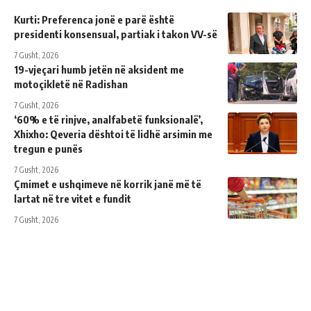
Kurti: Preferenca jonë e parë është
presidenti konsensual, partiak i takon VV-së
7 Gusht, 2026
19-vjeçari humb jetën në aksident me
motoçikletë në Radishan
7 Gusht, 2026
‘60% e të rinjve, analfabetë funksionalë’,
Xhixho: Qeveria dështoi të lidhë arsimin me
tregun e punës
7 Gusht, 2026
Çmimet e ushqimeve në korrik janë më të
lartat në tre vitet e fundit
7 Gusht, 2026