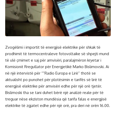
Zvogëlimi i importit të energjisë elektrike për shkak të
prodhimit të termocentraleve fotovoltaike së shpejti mund
të ulë çmimet e saj për amvisëri, paralajmëron kryetar i
Komisionit Rregullator për Energjetikë Marko Bislimovski. Ai
në një intervistë për “”Radio Europa e Lirë” thotë se
aktualisht po punohet për plotësimin e tarifës së lirë të
energjisë elektrike për amvisëri edhe për një orë tjetër.
Bislimoski tha se tani duhet bërë një analizë reale për të
treguar nëse ekziston mundësia që tarifa falas e energjisë
elektrike të zgjatet edhe për një orë, pra deri në orën 16.00.