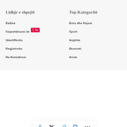
Lidhje e shpejtë
Top Kategoritë
Ballina
Bota dhe Rajoni
E Re
Faqeshënuesi im
Sport
Identifikohu
Argëtim
Regjistrohu
Ekonomi
Na Kontaktoni
Arsim