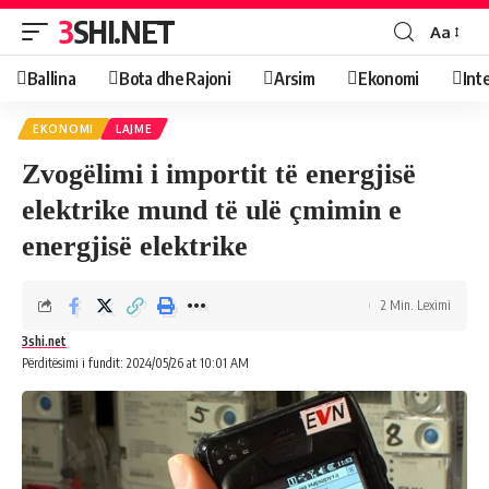
3SHI.NET
Aa
Ballina
Bota dhe Rajoni
Arsim
Ekonomi
Int
EKONOMI
LAJME
Zvogëlimi i importit të energjisë
elektrike mund të ulë çmimin e
energjisë elektrike
2 Min. Leximi
3shi.net
Përditësimi i fundit: 2024/05/26 at 10:01 AM