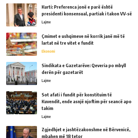
Kurti: Preferenca jonë e parë është
presidenti konsensual, partiak i takon VV-së
Lajme
Çmimet e ushqimeve në korrik janë më të
lartat në tre vitet e fundit
Ekonomi
Sindikata e Gazetarëve: Qeveria po mbyll
derën për gazetarët
Lajme
Sot afati i fundit për konstituim të
Kuvendit, ende asnjë njoftim për seancë apo
takim
Lajme
Zgjedhjet e jashtëzakonshme në Bërvenicë,
mbahen më 18 tetor