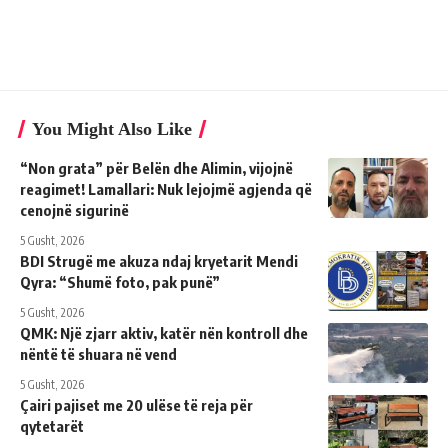
You Might Also Like
“Non grata” për Belën dhe Alimin, vijojnë
reagimet! Lamallari: Nuk lejojmë agjenda që
cenojnë sigurinë
5 Gusht, 2026
BDI Strugë me akuza ndaj kryetarit Mendi
Qyra: “Shumë foto, pak punë”
5 Gusht, 2026
QMK: Një zjarr aktiv, katër nën kontroll dhe
nëntë të shuara në vend
5 Gusht, 2026
Çairi pajiset me 20 ulëse të reja për
qytetarët