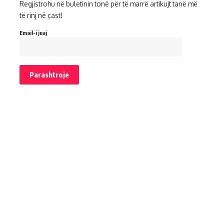
Regjistrohu në buletinin tonë për të marrë artikujt tanë më
të rinj në çast!
Email-i juaj