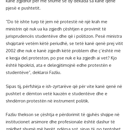
kanë zgjidhur për më shumë se dy dekada sa kanë qenë
pjesë e pushtetit.
“Do të ishte turp të jem në protestë në një krah me
ministrin që nuk ua ka zgjedh çështjen e provimit të
jurisprudencës studentëve dhe që i politizon. Pesë ministra
shqiptarë vetëm këtë periudhë, se tetë kanë qenë prej vitit
2002 dhe nuk e kanë zgjedh këtë problem dhe ç’është më
e keqja del proteston, po pse nuk e ka zgjedh ai vet? Kjo
është hipokrizi, ata e delegjitimojnë edhe protestën e
studentëve”, deklaroi Fazliu.
Sipas tij, përfshirja e ish-zyrtarëve që për vite kanë qenë në
pushtet e dëmton vetë kauzën e studentëve dhe e
shndërron protestën në instrument politik.
Fazliu thekson se çështja e përdorimit të gjuhës shqipe në
institucionet arsimore dhe profesionale është dashur të
zgjidhet shumë më herët, ndërsa sot, sipas tij, po tentohet