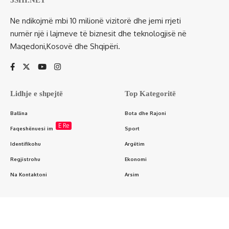
3SHI.NET
Ne ndikojmë mbi 10 milionë vizitorë dhe jemi rrjeti
numër një i lajmeve të biznesit dhe teknologjisë në
Maqedoni,Kosovë dhe Shqipëri.
Lidhje e shpejtë
Top Kategoritë
Ballina
Bota dhe Rajoni
E Re
Faqeshënuesi im
Sport
Identifikohu
Argëtim
Regjistrohu
Ekonomi
Na Kontaktoni
Arsim