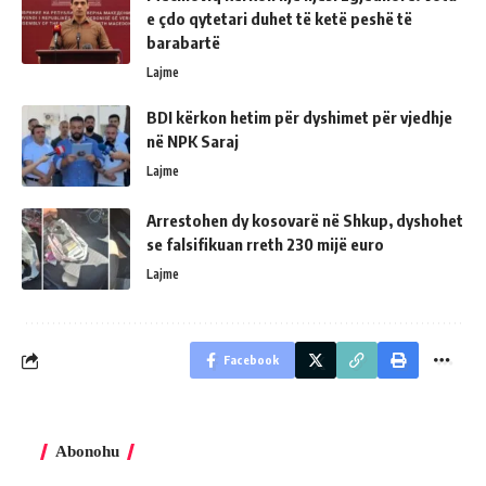
e çdo qytetari duhet të ketë peshë të
barabartë
Lajme
BDI kërkon hetim për dyshimet për vjedhje
në NPK Saraj
Lajme
Arrestohen dy kosovarë në Shkup, dyshohet
se falsifikuan rreth 230 mijë euro
Lajme
Facebook
Abonohu