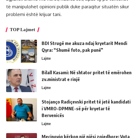
të manipulohet opinioni publik duke paraqitur situatën sikur
problemi është krijuar tani.
TOP Lajmet
BDI Strugë me akuza ndaj kryetarit Mendi
Qyra: “Shumë foto, pak punë”
Lajme
Bilall Kasami: Në shtator pritet të emërohen
zv.ministrat e rinjë
Lajme
Stojanço Radiçevski pritet të jetë kandidati
i VMRO-DPMNE-së për kryetar të
Bervenicës
Lajme
Mecinoviq kërkon një njësi zgjedhore: Vota