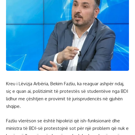
Kreu i Lëvizja Arbëria, Bekim Fazliu, ka reaguar ashpër ndaj,
siç e quan ai, politizimit të protestës së studentëve nga BDI
lidhur me çështjen e provimit të jurisprudencës në gjuhën
shqipe.
Fazliu vlerëson se është hipokrizi që ish-funksionarë dhe
ministra të BDI-së protestojnë sot për një problem që nuk e