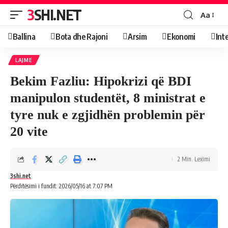
3SHI.NET
Aa
Ballina
Bota dhe Rajoni
Arsim
Ekonomi
Int
LAJME
Bekim Fazliu: Hipokrizi që BDI
manipulon studentët, 8 ministrat e
tyre nuk e zgjidhën problemin për
20 vite
2 Min. Leximi
3shi.net
Përditësimi i fundit: 2026/05/16 at 7:07 PM