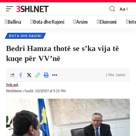
3SHI.NET
Aa
Ballina
Bota dhe Rajoni
Arsim
Ekonomi
Int
BOTA DHE RAJONI
Bedri Hamza thotë se s’ka vija të
kuqe për VV’në
2 Min. Leximi
3shi.net
Përditësimi i fundit: 2025/11/17 at 9:20 PM