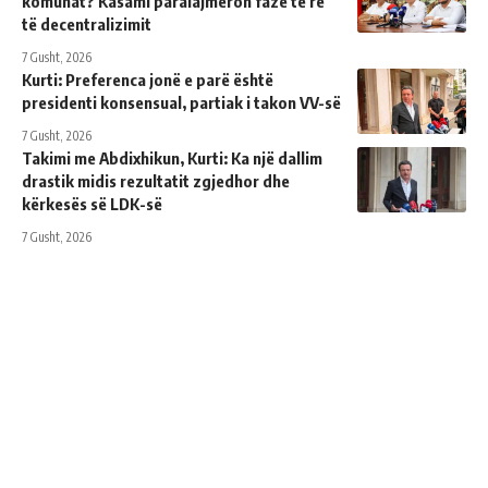
komunat? Kasami paralajmëron fazë të re
të decentralizimit
7 Gusht, 2026
Kurti: Preferenca jonë e parë është
presidenti konsensual, partiak i takon VV-së
7 Gusht, 2026
Takimi me Abdixhikun, Kurti: Ka një dallim
drastik midis rezultatit zgjedhor dhe
kërkesës së LDK-së
7 Gusht, 2026