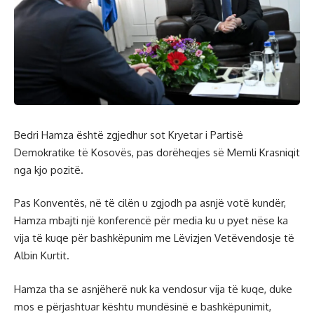
Bedri Hamza është zgjedhur sot Kryetar i Partisë
Demokratike të Kosovës, pas dorëheqjes së Memli Krasniqit
nga kjo pozitë.
Pas Konventës, në të cilën u zgjodh pa asnjë votë kundër,
Hamza mbajti një konferencë për media ku u pyet nëse ka
vija të kuqe për bashkëpunim me Lëvizjen Vetëvendosje të
Albin Kurtit.
Hamza tha se asnjëherë nuk ka vendosur vija të kuqe, duke
mos e përjashtuar kështu mundësinë e bashkëpunimit,