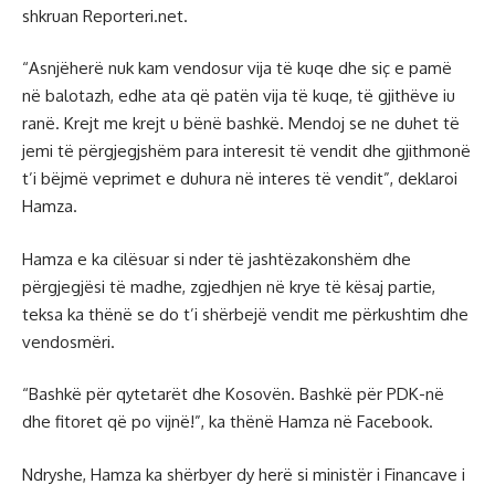
shkruan Reporteri.net.
“Asnjëherë nuk kam vendosur vija të kuqe dhe siç e pamë
në balotazh, edhe ata që patën vija të kuqe, të gjithëve iu
ranë. Krejt me krejt u bënë bashkë. Mendoj se ne duhet të
jemi të përgjegjshëm para interesit të vendit dhe gjithmonë
t’i bëjmë veprimet e duhura në interes të vendit”, deklaroi
Hamza.
Hamza e ka cilësuar si nder të jashtëzakonshëm dhe
përgjegjësi të madhe, zgjedhjen në krye të kësaj partie,
teksa ka thënë se do t’i shërbejë vendit me përkushtim dhe
vendosmëri.
“Bashkë për qytetarët dhe Kosovën. Bashkë për PDK-në
dhe fitoret që po vijnë!”, ka thënë Hamza në Facebook.
Ndryshe, Hamza ka shërbyer dy herë si ministër i Financave i