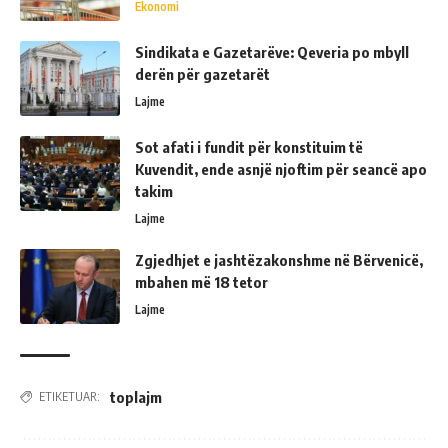
Ekonomi
Sindikata e Gazetarëve: Qeveria po mbyll
derën për gazetarët
Lajme
Sot afati i fundit për konstituim të
Kuvendit, ende asnjë njoftim për seancë apo
takim
Lajme
Zgjedhjet e jashtëzakonshme në Bërvenicë,
mbahen më 18 tetor
Lajme
toplajm
ETIKETUAR: