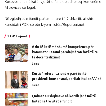
Kosovës dhe në katër vjetët e fundit e udhëhoqi komunën e
Mitrovicës së Jugut.
Në zgjedhjet e fundit parlamentare të 9 shkurtit, ai ishte
kandidati i PDK-së për kryeministër./Reporteri.net
TOP Lajmet
A do të ketë më shumë kompetenca për
komunat? Kasami paralajmëron fazë të re
të decentralizimit
Lajme
Kurti: Preferenca jonë e parë është
presidenti konsensual, partiak i takon VV-së
Lajme
Çmimet e ushqimeve në korrik janë më të
lartat në tre vitet e fundit