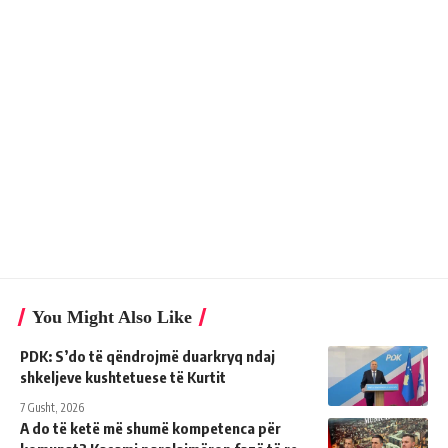
You Might Also Like
PDK: S’do të qëndrojmë duarkryq ndaj
shkeljeve kushtetuese të Kurtit
7 Gusht, 2026
A do të ketë më shumë kompetenca për