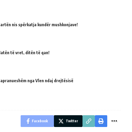
martën nis spërkatja kundër mushkonjave!
atën të vret, ditën të qan!
 papranueshëm nga Vlen ndaj drejtësisë
Facebook
Twitter