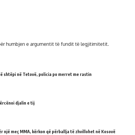
ër humbjen e argumentit të fundit të legjitimitetit.
 shtëpi në Tetovë, policia po merret me rastin
cënoi djalin e tij
për një meç MMA, kërkon që përballja të zhvillohet në Kosovë