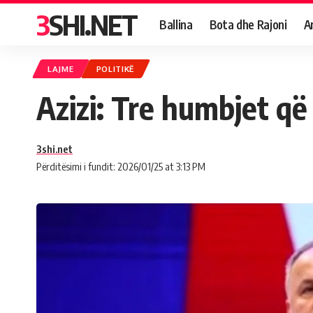
3SHI.NET
Ballina
Bota dhe Rajoni
A
LAJME
POLITIKË
Azizi: Tre humbjet që
3shi.net
Përditësimi i fundit: 2026/01/25 at 3:13 PM