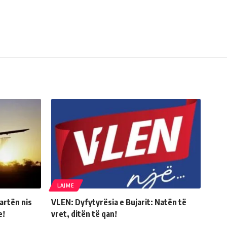
LAJME
artën nis
VLEN: Dyfytyrësia e Bujarit: Natën të
e!
vret, ditën të qan!