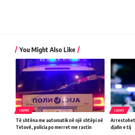
You Might Also Like
LAJME
LAJME
Të shtëna me automatik në një shtëpi në
Arrestohet
Tetovë, policia po merret me rastin
djalin e tij