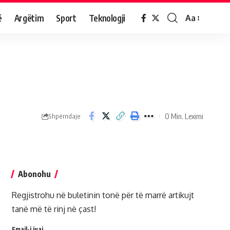
ë
Argëtim
Sport
Teknologji
Aa
0 Min. Leximi
Shpërndaje
Abonohu
Regjistrohu në buletinin tonë për të marrë artikujt
tanë më të rinj në çast!
Email-i juaj