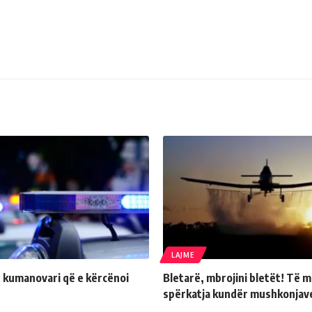
LAJME
 kumanovari që e kërcënoi
Bletarë, mbrojini bletët! Të m
spërkatja kundër mushkonjav