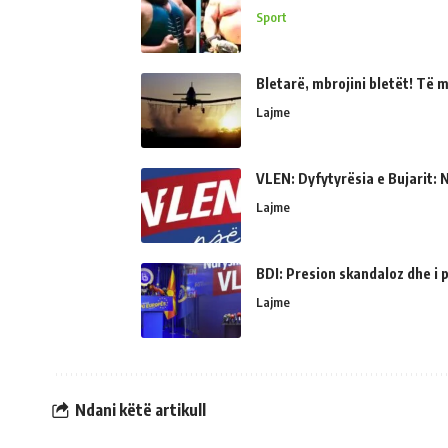
Sport
Bletarë, mbrojini bletët! Të 
Lajme
VLEN: Dyfytyrësia e Bujarit: N
Lajme
BDI: Presion skandaloz dhe i
Lajme
Ndani këtë artikull