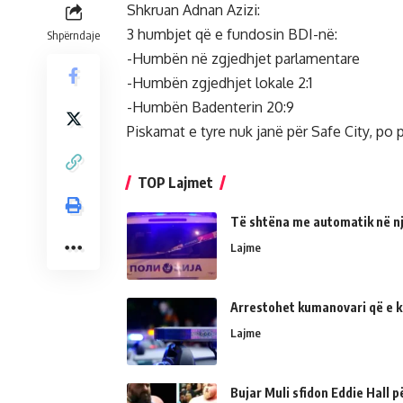
Shkruan Adnan Azizi:
3 humbjet që e fundosin BDI-në:
Shpërndaje
-Humbën në zgjedhjet parlamentare
-Humbën zgjedhjet lokale 2:1
-Humbën Badenterin 20:9
Piskamat e tyre nuk janë për Safe City, po p
TOP Lajmet
Të shtëna me automatik në një
Lajme
Arrestohet kumanovari që e kër
Lajme
Bujar Muli sfidon Eddie Hall 