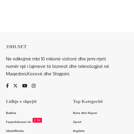
3SHI.NET
Ne ndikojmë mbi 10 milionë vizitorë dhe jemi rrjeti
numër një i lajmeve të biznesit dhe teknologjisë në
Maqedoni,Kosovë dhe Shqipëri.
Lidhje e shpejtë
Top Kategoritë
Ballina
Bota dhe Rajoni
E Re
Faqeshënuesi im
Sport
Identifikohu
Argëtim