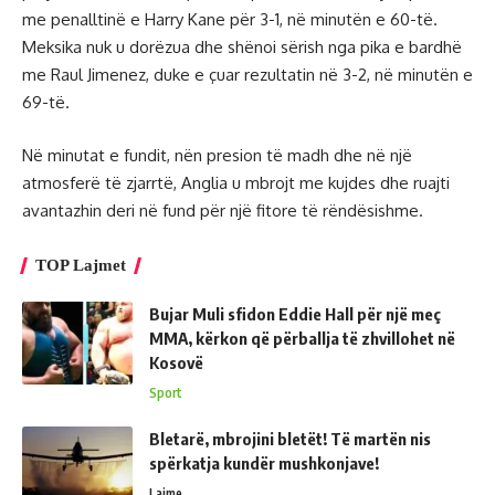
me penalltinë e Harry Kane për 3-1, në minutën e 60-të.
Meksika nuk u dorëzua dhe shënoi sërish nga pika e bardhë
me Raul Jimenez, duke e çuar rezultatin në 3-2, në minutën e
69-të.
Në minutat e fundit, nën presion të madh dhe në një
atmosferë të zjarrtë, Anglia u mbrojt me kujdes dhe ruajti
avantazhin deri në fund për një fitore të rëndësishme.
TOP Lajmet
Bujar Muli sfidon Eddie Hall për një meç
MMA, kërkon që përballja të zhvillohet në
Kosovë
Sport
Bletarë, mbrojini bletët! Të martën nis
spërkatja kundër mushkonjave!
Lajme