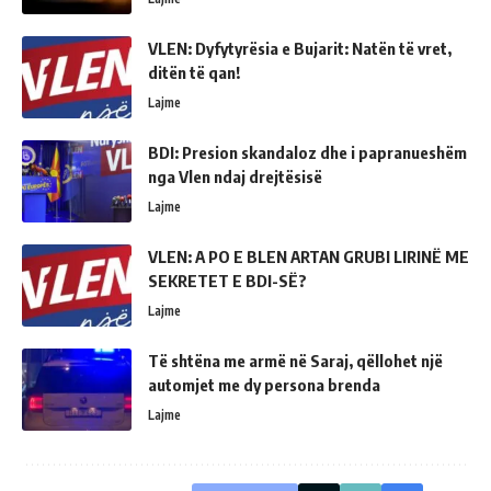
VLEN: Dyfytyrësia e Bujarit: Natën të vret,
ditën të qan!
Lajme
BDI: Presion skandaloz dhe i papranueshëm
nga Vlen ndaj drejtësisë
Lajme
VLEN: A PO E BLEN ARTAN GRUBI LIRINË ME
SEKRETET E BDI-SË?
Lajme
Të shtëna me armë në Saraj, qëllohet një
automjet me dy persona brenda
Lajme