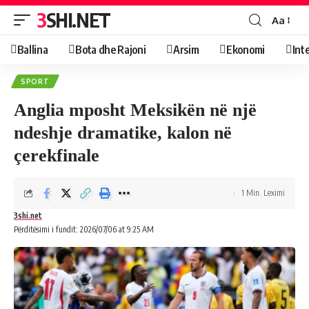
3SHI.NET
Aa
Ballina
Bota dhe Rajoni
Arsim
Ekonomi
Int
SPORT
Anglia mposht Meksikën në një
ndeshje dramatike, kalon në
çerekfinale
1 Min. Leximi
3shi.net
Përditësimi i fundit: 2026/07/06 at 9:25 AM