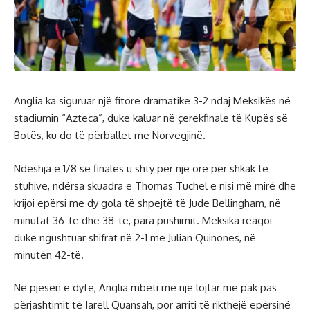
Anglia ka siguruar një fitore dramatike 3-2 ndaj Meksikës në
stadiumin “Azteca”, duke kaluar në çerekfinale të Kupës së
Botës, ku do të përballet me Norvegjinë.
Ndeshja e 1/8 së finales u shty për një orë për shkak të
stuhive, ndërsa skuadra e Thomas Tuchel e nisi më mirë dhe
krijoi epërsi me dy gola të shpejtë të Jude Bellingham, në
minutat 36-të dhe 38-të, para pushimit. Meksika reagoi
duke ngushtuar shifrat në 2-1 me Julian Quinones, në
minutën 42-të.
Në pjesën e dytë, Anglia mbeti me një lojtar më pak pas
përjashtimit të Jarell Quansah, por arriti të rikthejë epërsinë