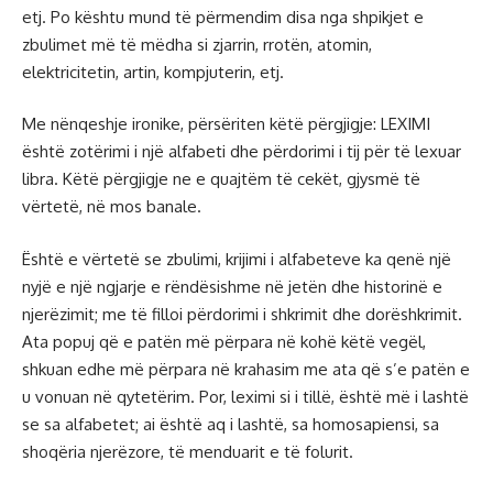
etj. Po kështu mund të përmendim disa nga shpikjet e
zbulimet më të mëdha si zjarrin, rrotën, atomin,
elektricitetin, artin, kompjuterin, etj.
Me nënqeshje ironike, përsëriten këtë përgjigje: LEXIMI
është zotërimi i një alfabeti dhe përdorimi i tij për të lexuar
libra. Këtë përgjigje ne e quajtëm të cekët, gjysmë të
vërtetë, në mos banale.
Është e vërtetë se zbulimi, krijimi i alfabeteve ka qenë një
nyjë e një ngjarje e rëndësishme në jetën dhe historinë e
njerëzimit; me të filloi përdorimi i shkrimit dhe dorëshkrimit.
Ata popuj që e patën më përpara në kohë këtë vegël,
shkuan edhe më përpara në krahasim me ata që s’e patën e
u vonuan në qytetërim. Por, leximi si i tillë, është më i lashtë
se sa alfabetet; ai është aq i lashtë, sa homosapiensi, sa
shoqëria njerëzore, të menduarit e të folurit.