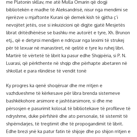
me Platonin skllav, me atë Mulla Omarin që dogji
bibliotekën e madhe të Aleksandrisë, nisur nga mendimi se
njerëzve u mjaftonte Kurani që demek kish të gjitha ç’i
nevojitet jetës, ose si inkuizicioni që digjte gjatë Mesjetës
librat dritëdhënëse se bashku me autorët e tyre, Xh. Brunon
etj., që e detyroi mendjen e ndriçuar nga leximi të strukej
për të lexuar në manastiret, në qelitë e tyre ku ruhej libri.
Martirë të vërtetë të librit ka pasur edhe Shqipëria, si P. N.
Luarasi, që përkthente në shqip dhe përhapte abetaren në
shkollat e para rilindëse të vendit tonë
Ky progres ka qenë shoqëruar dhe me rritjen e
vazhdueshme të kërkesave për libra brenda sistemeve
bashkëkohore arsimore e jashtëarsimore, si dhe me
përsosjen e pasurimit kolosal të bibliotekave të profileve të
ndryshme, duke përfshirë dhe ato personale, të sistemit të
shpërndarjes, të tregtimit dhe të propogandimit të librit.
Edhe brezi ynë ka patur fatin të shijoje dhe po shijon rritjen e