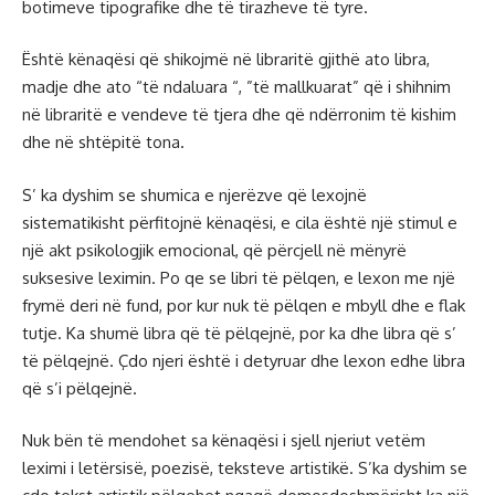
botimeve tipografike dhe të tirazheve të tyre.
Është kënaqësi që shikojmë në libraritë gjithë ato libra,
madje dhe ato “të ndaluara “, ”të mallkuarat” që i shihnim
në libraritë e vendeve të tjera dhe që ndërronim të kishim
dhe në shtëpitë tona.
S’ ka dyshim se shumica e njerëzve që lexojnë
sistematikisht përfitojnë kënaqësi, e cila është një stimul e
një akt psikologjik emocional, që përcjell në mënyrë
suksesive leximin. Po qe se libri të pëlqen, e lexon me një
frymë deri në fund, por kur nuk të pëlqen e mbyll dhe e flak
tutje. Ka shumë libra që të pëlqejnë, por ka dhe libra që s’
të pëlqejnë. Çdo njeri është i detyruar dhe lexon edhe libra
që s’i pëlqejnë.
Nuk bën të mendohet sa kënaqësi i sjell njeriut vetëm
leximi i letërsisë, poezisë, teksteve artistikë. S’ka dyshim se