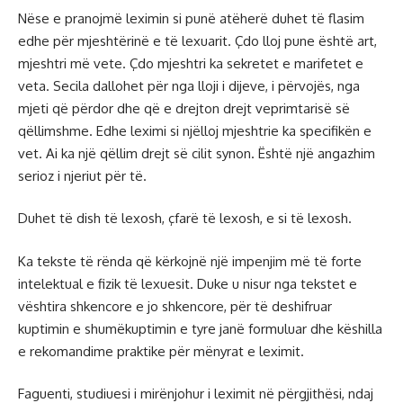
Nëse e pranojmë leximin si punë atëherë duhet të flasim
edhe për mjeshtërinë e të lexuarit. Çdo lloj pune është art,
mjeshtri më vete. Çdo mjeshtri ka sekretet e marifetet e
veta. Secila dallohet për nga lloji i dijeve, i përvojës, nga
mjeti që përdor dhe që e drejton drejt veprimtarisë së
qëllimshme. Edhe leximi si njëlloj mjeshtrie ka specifikën e
vet. Ai ka një qëllim drejt së cilit synon. Është një angazhim
serioz i njeriut për të.
Duhet të dish të lexosh, çfarë të lexosh, e si të lexosh.
Ka tekste të rënda që kërkojnë një impenjim më të forte
intelektual e fizik të lexuesit. Duke u nisur nga tekstet e
vështira shkencore e jo shkencore, për të deshifruar
kuptimin e shumëkuptimin e tyre janë formuluar dhe këshilla
e rekomandime praktike për mënyrat e leximit.
Faguenti, studiuesi i mirënjohur i leximit në përgjithësi, ndaj