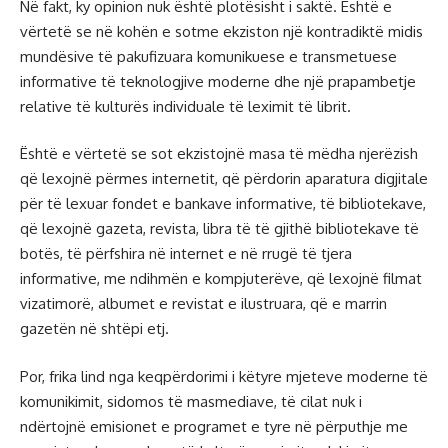
Në fakt, ky opinion nuk është plotësisht i saktë. Është e
vërtetë se në kohën e sotme ekziston një kontradiktë midis
mundësive të pakufizuara komunikuese e transmetuese
informative të teknologjive moderne dhe një prapambetje
relative të kulturës individuale të leximit të librit.
Është e vërtetë se sot ekzistojnë masa të mëdha njerëzish
që lexojnë përmes internetit, që përdorin aparatura digjitale
për të lexuar fondet e bankave informative, të bibliotekave,
që lexojnë gazeta, revista, libra të të gjithë bibliotekave të
botës, të përfshira në internet e në rrugë të tjera
informative, me ndihmën e kompjuterëve, që lexojnë filmat
vizatimorë, albumet e revistat e ilustruara, që e marrin
gazetën në shtëpi etj.
Por, frika lind nga keqpërdorimi i këtyre mjeteve moderne të
komunikimit, sidomos të masmediave, të cilat nuk i
ndërtojnë emisionet e programet e tyre në përputhje me