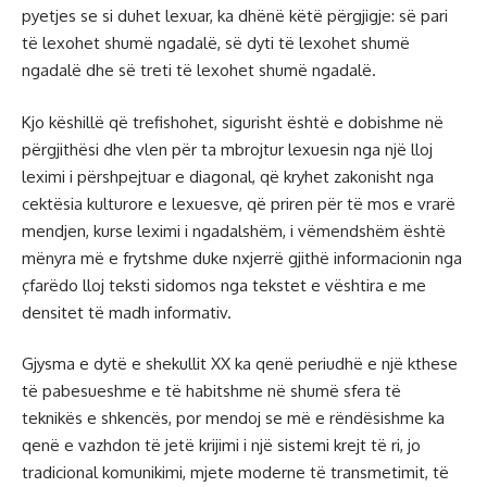
pyetjes se si duhet lexuar, ka dhënë këtë përgjigje: së pari
të lexohet shumë ngadalë, së dyti të lexohet shumë
ngadalë dhe së treti të lexohet shumë ngadalë.
Kjo këshillë që trefishohet, sigurisht është e dobishme në
përgjithësi dhe vlen për ta mbrojtur lexuesin nga një lloj
leximi i përshpejtuar e diagonal, që kryhet zakonisht nga
cektësia kulturore e lexuesve, që priren për të mos e vrarë
mendjen, kurse leximi i ngadalshëm, i vëmendshëm është
mënyra më e frytshme duke nxjerrë gjithë informacionin nga
çfarëdo lloj teksti sidomos nga tekstet e vështira e me
densitet të madh informativ.
Gjysma e dytë e shekullit XX ka qenë periudhë e një kthese
të pabesueshme e të habitshme në shumë sfera të
teknikës e shkencës, por mendoj se më e rëndësishme ka
qenë e vazhdon të jetë krijimi i një sistemi krejt të ri, jo
tradicional komunikimi, mjete moderne të transmetimit, të