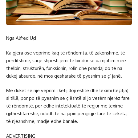
Nga Alfred Uçi
Ka gjëra ose veprime kaq të rëndomta, të zakonshme, të
përditshme, saqë shpesh jemi të bindur se ua njohim mirë
thelbin, strukturën, funksionin, rolin dhe prandaj do të na
dukej absurde, në mos qesharake të pyesnim se ç’ janë.
Më duket se një veprim i këtij lloji është dhe leximi (lëçitja)
si tillë, por po të pyesnim se ç’është ai jo vetëm njerëz fare
të rëndomtë, por edhe intelektualë të regjur me lexime
gjithëshfarëshe, ndodh të na japin përgjigje fare të cekëta,
të njëanshme, madje edhe banale.
ADVERTISING