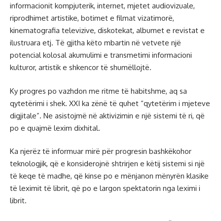
informacionit kompjuterik, internet, mjetet audiovizuale,
riprodhimet artistike, botimet e filmat vizatimorë,
kinematografia televizive, diskotekat, albumet e revistat e
ilustruara etj. Të gjitha këto mbartin në vetvete një
potencial kolosal akumulimi e transmetimi informacioni
kulturor, artistik e shkencor të shumëllojtë.
Ky progres po vazhdon me ritme të habitshme, aq sa
qytetërimi i shek. XXI ka zënë të quhet “qytetërim i mjeteve
digjitale”. Ne asistojmë në aktivizimin e një sistemi të ri, që
po e quajmë lexim dixhital.
Ka njerëz të informuar mirë për progresin bashkëkohor
teknologjik, që e konsiderojnë shtrirjen e këtij sistemi si një
të keqe të madhe, që kinse po e mënjanon mënyrën klasike
të leximit të librit, që po e largon spektatorin nga leximi i
librit.