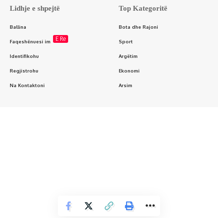
Lidhje e shpejtë
Top Kategoritë
Ballina
Bota dhe Rajoni
E Re
Faqeshënuesi im
Sport
Identifikohu
Argëtim
Regjistrohu
Ekonomi
Na Kontaktoni
Arsim