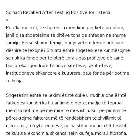
Spinach Recalled After Testing Positive for Listeria
×
Po ç’ka më nxit, të shpreh ca mendime për këtë problem,
janë disa shqetësime të ditëve tona që shfaqen në shumë
familje: Përse shumë fëmijë, por jo vetëm fëmijë nuk kanë
dëshirë të lexojnë? Situata është shqetësuese kur mësojmë
se nuk ka fonde për të blerë libra sipas profileve që kanë
bibliotekat qendrore të universiteteve, fakulteteve,
institucioneve shkencore e kulturore, pale fonde për botime
të huaja.
Shqetësim është se leximi është duke u rrudhur dhe është
fatkeqësi kur libri ka fituar lirinë e plotë, madje të tepruar
me disa botime që më mirë të mos ishin. Kur përpiqemi të
përcaktojmë faktorët më të rëndësishëm të zhvillimit të
njerëzimit, të qytetërimeve, ne na shkon mendja lehtësisht
te kultura, ekonomia, shkenca, teknika, feja, morali, filozofia,