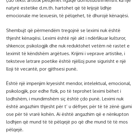
çdo tekst artistik pëlqehet ngaqë domosdoshmërisht ka një
natyrë estetike d.m.th. hartohet që të krijojë lidhje
emocionale me lexuesin, të pëlqehet, të dhurojë kënaqësi.
Shembujt që përmendëm tregojnë se leximi nuk është
thjesht kënaqësi. Leximi është një akt i ndërlikuar kulturor,
shkencor, psikologjik dhe nuk reduktohet vetëm në rastet e
leximit të këndshëm argëtues. Krijimi i veprave artistike, i
teksteve letrare poetike është njëlloj pune sigurisht e një
lloji të vecantë, por gjithsesi punë.
Është një impenjim kryesisht mendor, intelektual, emocional,
psikologjik, por edhe fizik, po të teprohet leximi bëhet i
lodhshëm, i mundimshëm siç është çdo punë. Leximi nuk
është angazhim thjesht për t’ u dëfryer, për të të zënë gjumi
ose për të vrarë kohën. Ai është angazhim që e nënkupton
lodhjen që mund të të pëlqejë po që dhe mund të të mos
pëlqejë.