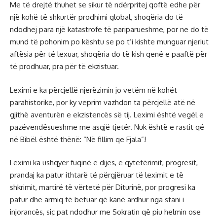
Me të drejtë thuhet se sikur të ndërpritej qoftë edhe për
një kohë të shkurtër prodhimi global, shoqëria do të
ndodhej para një katastrofe të pariparueshme, por ne do të
mund të pohonim po kështu se po t’i kishte munguar njeriut
aftësia për të lexuar, shoqëria do të kish qenë e paaftë për
të prodhuar, pra për të ekzistuar.
Leximi e ka përcjellë njerëzimin jo vetëm në kohët
parahistorike, por ky veprim vazhdon ta përcjellë atë në
gjithë aventurën e ekzistencës së tij. Leximi është vegël e
pazëvendësueshme me asgjë tjetër. Nuk është e rastit që
në Bibël është thënë: “Në fillim qe Fjala”!
Leximi ka ushqyer fuqinë e dijes, e qytetërimit, progresit,
prandaj ka patur ithtarë të përgjëruar të leximit e të
shkrimit, martirë të vërtetë për Diturinë, por progresi ka
patur dhe armiq të betuar që kanë ardhur nga stani i
injorancës, siç pat ndodhur me Sokratin që piu helmin ose