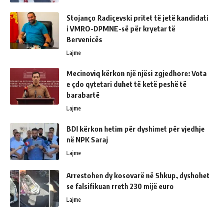
Stojanço Radiçevski pritet të jetë kandidati
i VMRO-DPMNE-së për kryetar të
Bervenicës
Lajme
Mecinoviq kërkon një njësi zgjedhore: Vota
e çdo qytetari duhet të ketë peshë të
barabartë
Lajme
BDI kërkon hetim për dyshimet për vjedhje
në NPK Saraj
Lajme
Arrestohen dy kosovarë në Shkup, dyshohet
se falsifikuan rreth 230 mijë euro
Lajme