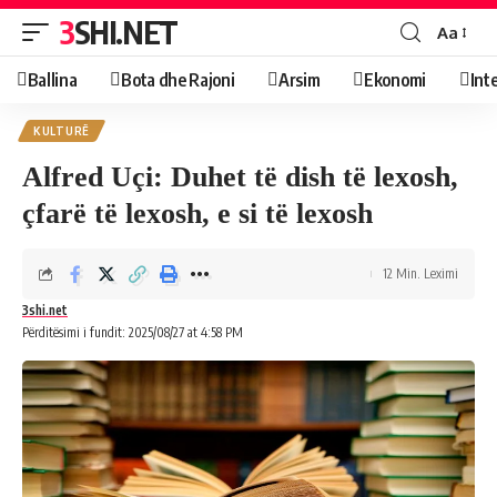
3SHI.NET
Aa
Ballina
Bota dhe Rajoni
Arsim
Ekonomi
Int
KULTURË
Alfred Uçi: Duhet të dish të lexosh,
çfarë të lexosh, e si të lexosh
12 Min. Leximi
3shi.net
Përditësimi i fundit: 2025/08/27 at 4:58 PM