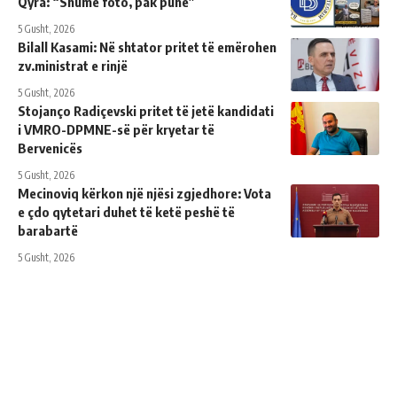
Qyra: “Shumë foto, pak punë”
5 Gusht, 2026
Bilall Kasami: Në shtator pritet të emërohen
zv.ministrat e rinjë
5 Gusht, 2026
Stojanço Radiçevski pritet të jetë kandidati
i VMRO-DPMNE-së për kryetar të
Bervenicës
5 Gusht, 2026
Mecinoviq kërkon një njësi zgjedhore: Vota
e çdo qytetari duhet të ketë peshë të
barabartë
5 Gusht, 2026