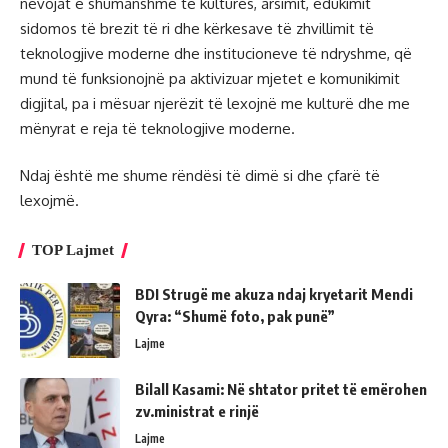
nevojat e shumanshme të kulturës, arsimit, edukimit
sidomos të brezit të ri dhe kërkesave të zhvillimit të
teknologjive moderne dhe institucioneve të ndryshme, që
mund të funksionojnë pa aktivizuar mjetet e komunikimit
digjital, pa i mësuar njerëzit të lexojnë me kulturë dhe me
mënyrat e reja të teknologjive moderne.
Ndaj është me shume rëndësi të dimë si dhe çfarë të
lexojmë.
TOP Lajmet
BDI Strugë me akuza ndaj kryetarit Mendi
Qyra: “Shumë foto, pak punë”
Lajme
Bilall Kasami: Në shtator pritet të emërohen
zv.ministrat e rinjë
Lajme