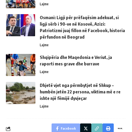
Lajme
Osmani: Ligji për prëfaqësim adekuat, si
ligji sërb i 90-ve në Kosovë, Azizi:
Patriotizmi juaj fillon në Facebook, historia
përfundon në Beograd
Lajme
Shqipëria dhe Maqedonia e Veriut, ja
raporti mes grave dhe burrave
Lajme
Dhjetë vjet nga përmbytjet në Shkup –
humbën jetën 22 persona, viktima më e re
ishte një fëmijë dyvjeçar
Lajme
Facebook