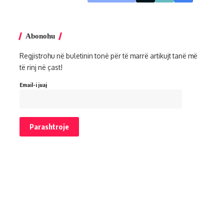
Abonohu
Regjistrohu në buletinin tonë për të marrë artikujt tanë më
të rinj në çast!
Email-i juaj