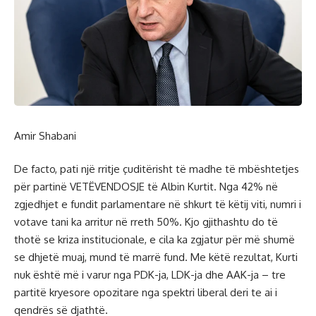
Amir Shabani
De facto, pati një rritje çuditërisht të madhe të mbështetjes
për partinë VETËVENDOSJE të Albin Kurtit. Nga 42% në
zgjedhjet e fundit parlamentare në shkurt të këtij viti, numri i
votave tani ka arritur në rreth 50%. Kjo gjithashtu do të
thotë se kriza institucionale, e cila ka zgjatur për më shumë
se dhjetë muaj, mund të marrë fund. Me këtë rezultat, Kurti
nuk është më i varur nga PDK-ja, LDK-ja dhe AAK-ja – tre
partitë kryesore opozitare nga spektri liberal deri te ai i
qendrës së djathtë.