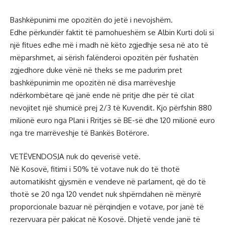
Bashkëpunimi me opozitën do jetë i nevojshëm.
Edhe përkundër faktit të pamohueshëm se Albin Kurti doli si
një fitues edhe më i madh në këto zgjedhje sesa në ato të
mëparshmet, ai sërish falënderoi opozitën për fushatën
zgjedhore duke vënë në theks se me padurim pret
bashkëpunimin me opozitën në disa marrëveshje
ndërkombëtare që janë ende në pritje dhe për të cilat
nevojitet një shumicë prej 2/3 të Kuvendit. Kjo përfshin 880
milionë euro nga Plani i Rritjes së BE-së dhe 120 milionë euro
nga tre marrëveshje të Bankës Botërore.
VETËVENDOSJA nuk do qeverisë vetë.
Në Kosovë, fitimi i 50% të votave nuk do të thotë
automatikisht gjysmën e vendeve në parlament, që do të
thotë se 20 nga 120 vendet nuk shpërndahen në mënyrë
proporcionale bazuar në përqindjen e votave, por janë të
rezervuara për pakicat në Kosovë. Dhjetë vende janë të