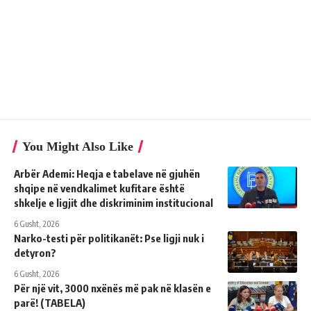
You Might Also Like
Arbër Ademi: Heqja e tabelave në gjuhën
shqipe në vendkalimet kufitare është
shkelje e ligjit dhe diskriminim institucional
6 Gusht, 2026
Narko-testi për politikanët: Pse ligji nuk i
detyron?
6 Gusht, 2026
Për një vit, 3000 nxënës më pak në klasën e
parë! (TABELA)