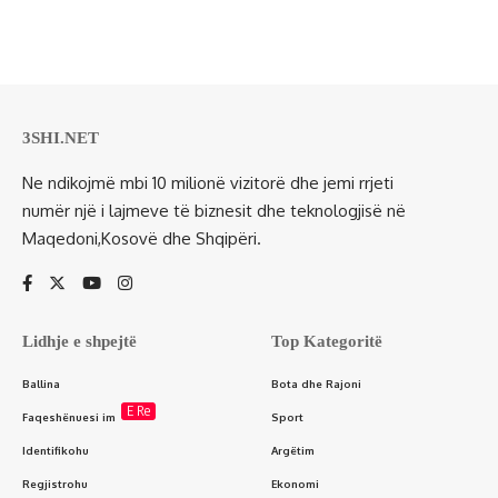
3SHI.NET
Ne ndikojmë mbi 10 milionë vizitorë dhe jemi rrjeti
numër një i lajmeve të biznesit dhe teknologjisë në
Maqedoni,Kosovë dhe Shqipëri.
Lidhje e shpejtë
Top Kategoritë
Ballina
Bota dhe Rajoni
E Re
Faqeshënuesi im
Sport
Identifikohu
Argëtim
Regjistrohu
Ekonomi