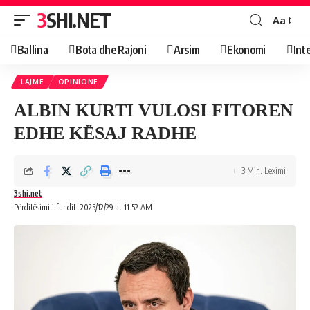
3SHI.NET
Aa
Ballina
Bota dhe Rajoni
Arsim
Ekonomi
Int
LAJME
OPINIONE
ALBIN KURTI VULOSI FITOREN
EDHE KËSAJ RADHE
3 Min. Leximi
3shi.net
Përditësimi i fundit: 2025/12/29 at 11:52 AM