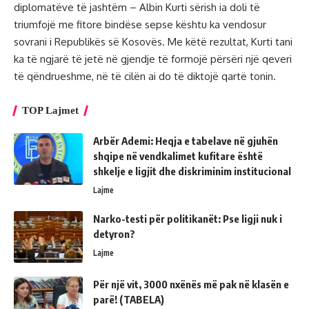
diplomatëve të jashtëm – Albin Kurti sërish ia doli të
triumfojë me fitore bindëse sepse kështu ka vendosur
sovrani i Republikës së Kosovës. Me këtë rezultat, Kurti tani
ka të ngjarë të jetë në gjendje të formojë përsëri një qeveri
të qëndrueshme, në të cilën ai do të diktojë qartë tonin.
TOP Lajmet
Arbër Ademi: Heqja e tabelave në gjuhën
shqipe në vendkalimet kufitare është
shkelje e ligjit dhe diskriminim institucional
Lajme
Narko-testi për politikanët: Pse ligji nuk i
detyron?
Lajme
Për një vit, 3000 nxënës më pak në klasën e
parë! (TABELA)