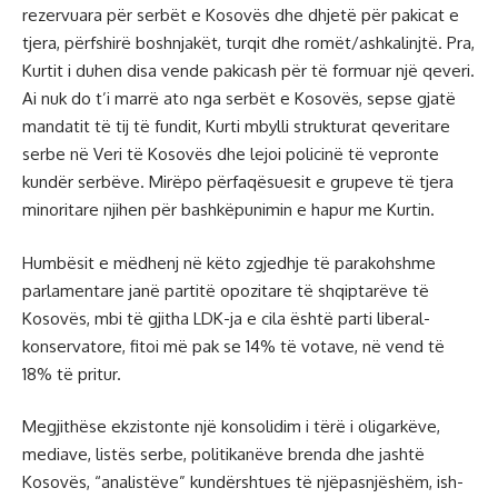
rezervuara për serbët e Kosovës dhe dhjetë për pakicat e
tjera, përfshirë boshnjakët, turqit dhe romët/ashkalinjtë. Pra,
Kurtit i duhen disa vende pakicash për të formuar një qeveri.
Ai nuk do t’i marrë ato nga serbët e Kosovës, sepse gjatë
mandatit të tij të fundit, Kurti mbylli strukturat qeveritare
serbe në Veri të Kosovës dhe lejoi policinë të vepronte
kundër serbëve. Mirëpo përfaqësuesit e grupeve të tjera
minoritare njihen për bashkëpunimin e hapur me Kurtin.
Humbësit e mëdhenj në këto zgjedhje të parakohshme
parlamentare janë partitë opozitare të shqiptarëve të
Kosovës, mbi të gjitha LDK-ja e cila është parti liberal-
konservatore, fitoi më pak se 14% të votave, në vend të
18% të pritur.
Megjithëse ekzistonte një konsolidim i tërë i oligarkëve,
mediave, listës serbe, politikanëve brenda dhe jashtë
Kosovës, “analistëve” kundërshtues të njëpasnjëshëm, ish-