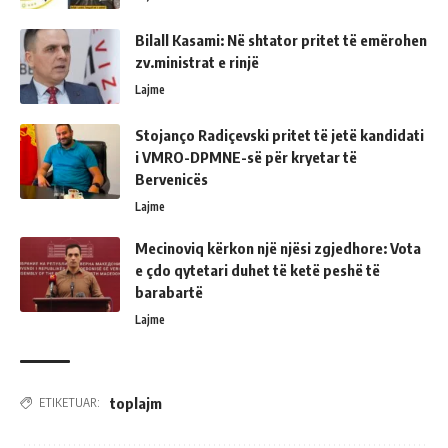
Bilall Kasami: Në shtator pritet të emërohen
zv.ministrat e rinjë
Lajme
Stojanço Radiçevski pritet të jetë kandidati
i VMRO-DPMNE-së për kryetar të
Bervenicës
Lajme
Mecinoviq kërkon një njësi zgjedhore: Vota
e çdo qytetari duhet të ketë peshë të
barabartë
Lajme
toplajm
ETIKETUAR: