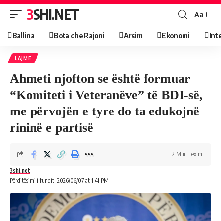
3SHI.NET
Aa
Ballina
Bota dhe Rajoni
Arsim
Ekonomi
Int
LAJME
Ahmeti njofton se është formuar
“Komiteti i Veteranëve” të BDI-së,
me përvojën e tyre do ta edukojnë
rininë e partisë
2 Min. Leximi
3shi.net
Përditësimi i fundit: 2026/06/07 at 1:41 PM