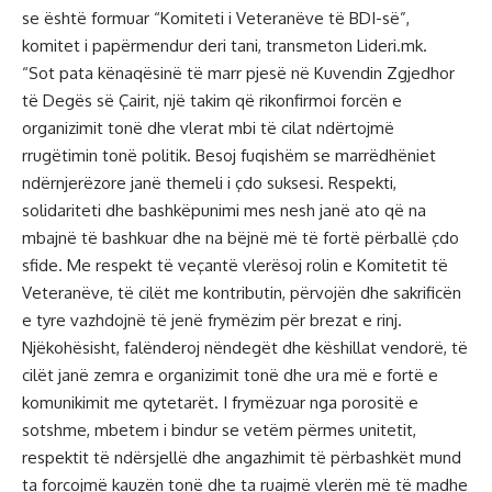
se është formuar “Komiteti i Veteranëve të BDI-së”,
komitet i papërmendur deri tani, transmeton Lideri.mk.
“Sot pata kënaqësinë të marr pjesë në Kuvendin Zgjedhor
të Degës së Çairit, një takim që rikonfirmoi forcën e
organizimit tonë dhe vlerat mbi të cilat ndërtojmë
rrugëtimin tonë politik. Besoj fuqishëm se marrëdhëniet
ndërnjerëzore janë themeli i çdo suksesi. Respekti,
solidariteti dhe bashkëpunimi mes nesh janë ato që na
mbajnë të bashkuar dhe na bëjnë më të fortë përballë çdo
sfide. Me respekt të veçantë vlerësoj rolin e Komitetit të
Veteranëve, të cilët me kontributin, përvojën dhe sakrificën
e tyre vazhdojnë të jenë frymëzim për brezat e rinj.
Njëkohësisht, falënderoj nëndegët dhe këshillat vendorë, të
cilët janë zemra e organizimit tonë dhe ura më e fortë e
komunikimit me qytetarët. I frymëzuar nga porositë e
sotshme, mbetem i bindur se vetëm përmes unitetit,
respektit të ndërsjellë dhe angazhimit të përbashkët mund
ta forcojmë kauzën tonë dhe ta ruajmë vlerën më të madhe