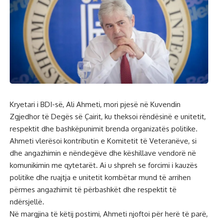
Kryetari i BDI-së, Ali Ahmeti, mori pjesë në Kuvendin
Zgjedhor të Degës së Çairit, ku theksoi rëndësinë e unitetit,
respektit dhe bashkëpunimit brenda organizatës politike.
Ahmeti vlerësoi kontributin e Komitetit të Veteranëve, si
dhe angazhimin e nëndegëve dhe këshillave vendorë në
komunikimin me qytetarët. Ai u shpreh se forcimi i kauzës
politike dhe ruajtja e unitetit kombëtar mund të arrihen
përmes angazhimit të përbashkët dhe respektit të
ndërsjellë.
Në margjina të këtij postimi, Ahmeti njoftoi për herë të parë,