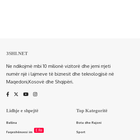
3SHI.NET
Ne ndikojmë mbi 10 milionë vizitorë dhe jemi rrjeti
numër një i lajmeve të biznesit dhe teknologjisë në
Maqedoni,Kosovë dhe Shqipëri.
Lidhje e shpejtë
Top Kategoritë
Ballina
Bota dhe Rajoni
E Re
Faqeshënuesi im
Sport