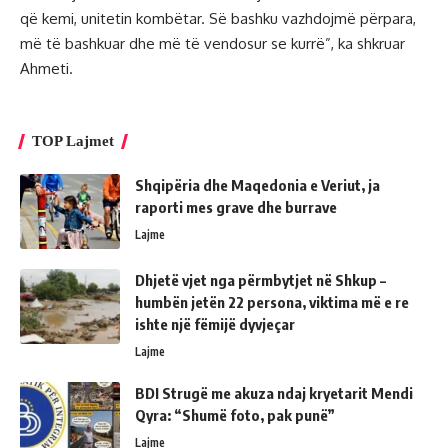
që kemi, unitetin kombëtar. Së bashku vazhdojmë përpara,
më të bashkuar dhe më të vendosur se kurrë”, ka shkruar
Ahmeti.
TOP Lajmet
Shqipëria dhe Maqedonia e Veriut, ja
raporti mes grave dhe burrave
Lajme
Dhjetë vjet nga përmbytjet në Shkup –
humbën jetën 22 persona, viktima më e re
ishte një fëmijë dyvjeçar
Lajme
BDI Strugë me akuza ndaj kryetarit Mendi
Qyra: “Shumë foto, pak punë”
Lajme