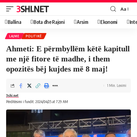
3SHI.NET
Aa
Ballina
Bota dhe Rajoni
Arsim
Ekonomi
Int
LAJME
POLITIKË
Ahmeti: E përmbyllëm këtë kapitull
me një fitore të madhe, i them
opozitës bëj kujdes më 8 maj!
1 Min. Leximi
3shi.net
Përditësimi i fundit: 2024/04/25 at 7:29 AM