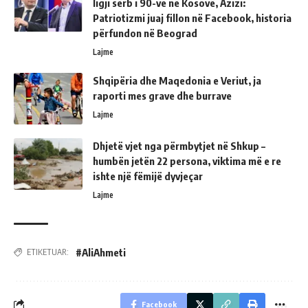
ligji sërb i 90-ve në Kosovë, Azizi:
Patriotizmi juaj fillon në Facebook, historia
përfundon në Beograd
Lajme
Shqipëria dhe Maqedonia e Veriut, ja
raporti mes grave dhe burrave
Lajme
Dhjetë vjet nga përmbytjet në Shkup –
humbën jetën 22 persona, viktima më e re
ishte një fëmijë dyvjeçar
Lajme
#AliAhmeti
ETIKETUAR:
Facebook