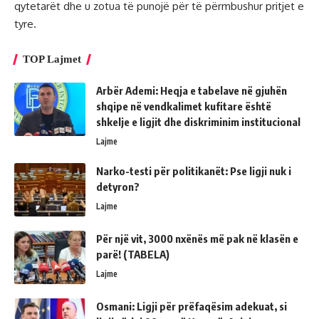
qytetarët dhe u zotua të punojë për të përmbushur pritjet e
tyre.
TOP Lajmet
Arbër Ademi: Heqja e tabelave në gjuhën
shqipe në vendkalimet kufitare është
shkelje e ligjit dhe diskriminim institucional
Lajme
Narko-testi për politikanët: Pse ligji nuk i
detyron?
Lajme
Për një vit, 3000 nxënës më pak në klasën e
parë! (TABELA)
Lajme
Osmani: Ligji për prëfaqësim adekuat, si