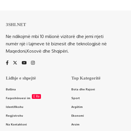
3SHI.NET
Ne ndikojmë mbi 10 milionë vizitorë dhe jemi rrjeti
numër një i lajmeve të biznesit dhe teknologjisë në
Maqedoni,Kosovë dhe Shqipëri.
Lidhje e shpejtë
Top Kategoritë
Ballina
Bota dhe Rajoni
E Re
Faqeshënuesi im
Sport
Identifikohu
Argëtim
Regjistrohu
Ekonomi
Na Kontaktoni
Arsim