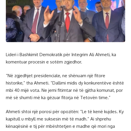
Lideri i Bashkimit Demokratik për Integrim Ali Ahmeti, ka
komentuar procesin e sotëm zgjedhor.
“Në zgjedhjet presidenciale, ne shënuam një fitore
historike,” tha Ahmeti. “Dallimi midis dy konkurentëve është
mbi 40 mijë vota. Ne jemi fitimtar në të gjitha komunat, por
më së shumti më ka gëzuar fitorja në Tetovën time.”
Ahmeti shtoi një porosi për opozitën: “Le të kenë kujdes. Ky
kapitull u mbyll me suksesin më të madh.” Ai shprehu
kënaqësinë e tij për mbështetjen e madhe që mori nga