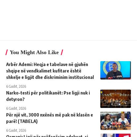
You Might Also Like
Arbër Ademi: Heqja e tabelave në gjuhën
shqipe në vendkalimet kufitare është
shkelje e ligjit dhe diskriminim institucional
6 Gusht, 2026
Narko-testi për politikanët: Pse ligji nuk i
detyron?
6 Gusht, 2026
Për një vit, 3000 nxënës më pak në klasën e
parë! (TABELA)
6 Gusht, 2026
Osmani: Ligji për prëfaqësim adekuat, si