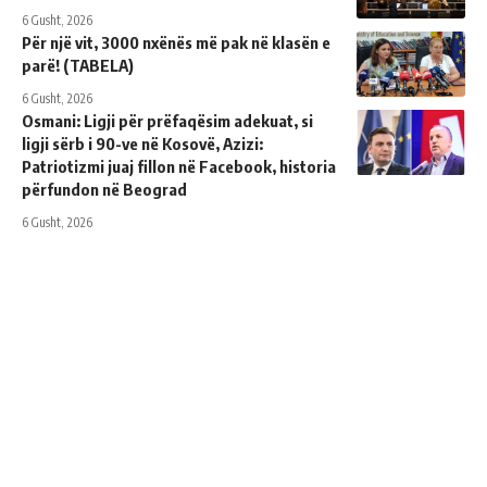
6 Gusht, 2026
Për një vit, 3000 nxënës më pak në klasën e
parë! (TABELA)
6 Gusht, 2026
Osmani: Ligji për prëfaqësim adekuat, si
ligji sërb i 90-ve në Kosovë, Azizi:
Patriotizmi juaj fillon në Facebook, historia
përfundon në Beograd
6 Gusht, 2026