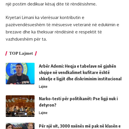
një postim dedikuar kësaj dite të rëndësishme.
Kryetari Limani ka vlerësuar kontributin e
pazëvendësueshëm të mësuesve veteranë në edukimin e
brezave dhe ka theksuar rëndësinë e respektit të
vazhdueshëm për ta.
TOP Lajmet
Arbër Ademi: Heqja e tabelave në gjuhën
shqipe në vendkalimet kufitare është
shkelje e ligjit dhe diskriminim institucional
Lajme
Narko-testi për politikanët: Pse ligji nuk i
detyron?
Lajme
Për një vit, 3000 nxënës më pak në klasën e