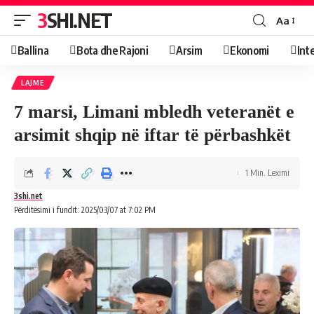
3SHI.NET
Aa
Ballina
Bota dhe Rajoni
Arsim
Ekonomi
Int
LAJME
7 marsi, Limani mbledh veteranët e
arsimit shqip në iftar të përbashkët
1 Min. Leximi
3shi.net
Përditësimi i fundit: 2025/03/07 at 7:02 PM