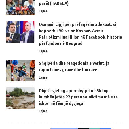
parë! (TABELA)
Lajme
Osmani: Ligji për prëfaqësim adekuat, si
ligji sërb i 90-ve në Kosovë, Azizi:
Patriotizmi juaj fillon në Facebook, historia
përfundon në Beograd
Lajme
Shqipëria dhe Maqedonia e Veriut, ja
raporti mes grave dhe burrave
Lajme
Dhjetë vjet nga përmbytjet në Shkup –
humbën jetën 22 persona, viktima më e re
ishte një fëmijë dyvjeçar
Lajme