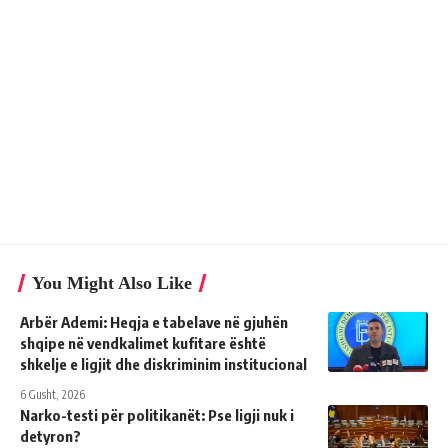
You Might Also Like
Arbër Ademi: Heqja e tabelave në gjuhën
shqipe në vendkalimet kufitare është
shkelje e ligjit dhe diskriminim institucional
6 Gusht, 2026
Narko-testi për politikanët: Pse ligji nuk i
detyron?