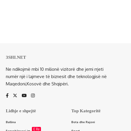
3SHI.NET
Ne ndikojmë mbi 10 milionë vizitorë dhe jemi rrjeti
numër një i lajmeve të biznesit dhe teknologjisë në
Maqedoni,Kosovë dhe Shqipëri.
Lidhje e shpejtë
Top Kategoritë
Ballina
Bota dhe Rajoni
E Re
Faqeshënuesi im
Sport