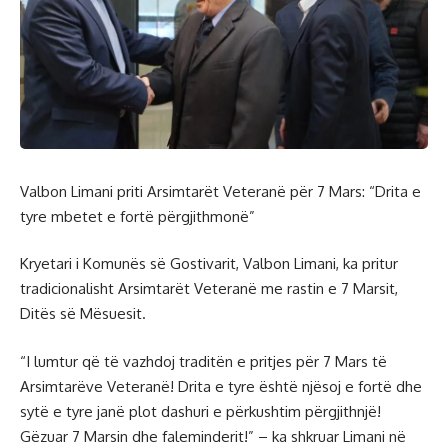
Valbon Limani priti Arsimtarët Veteranë për 7 Mars: “Drita e
tyre mbetet e fortë përgjithmonë”
Kryetari i Komunës së Gostivarit, Valbon Limani, ka pritur
tradicionalisht Arsimtarët Veteranë me rastin e 7 Marsit,
Ditës së Mësuesit.
“I lumtur që të vazhdoj traditën e pritjes për 7 Mars të
Arsimtarëve Veteranë! Drita e tyre është njësoj e fortë dhe
sytë e tyre janë plot dashuri e përkushtim përgjithnjë!
Gëzuar 7 Marsin dhe faleminderit!” – ka shkruar Limani në